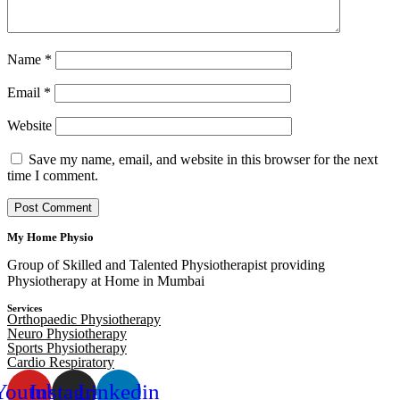
Name
*
Email
*
Website
Save my name, email, and website in this browser for the next
time I comment.
My Home Physio
Group of Skilled and Talented Physiotherapist providing
Physiotherapy at Home in Mumbai
Services
Orthopaedic Physiotherapy
Neuro Physiotherapy
Sports Physiotherapy
Cardio Respiratory
Youtube
Instagram
Linkedin