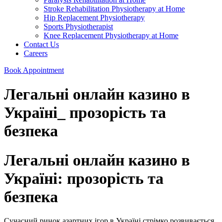
Stroke Rehabilitation Physiotherapy at Home
Hip Replacement Physiotherapy
Sports Physiotherapist
Knee Replacement Physiotherapy at Home
Contact Us
Careers
Book Appointment
Легальні онлайн казино в
Україні_ прозорість та
безпека
Легальні онлайн казино в
Україні: прозорість та
безпека
Сучасний ринок азартних ігор в Україні стрімко розвивається,