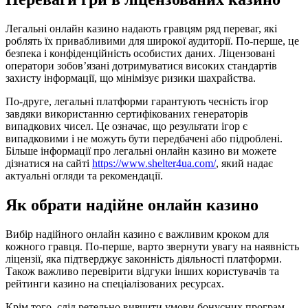
Легальні онлайн казино надають гравцям ряд переваг, які
роблять їх привабливими для широкої аудиторії. По-перше, це
безпека і конфіденційність особистих даних. Ліцензовані
оператори зобов’язані дотримуватися високих стандартів
захисту інформації, що мінімізує ризики шахрайства.
По-друге, легальні платформи гарантують чесність ігор
завдяки використанню сертифікованих генераторів
випадкових чисел. Це означає, що результати ігор є
випадковими і не можуть бути передбачені або підроблені.
Більше інформації про легальні онлайн казино ви можете
дізнатися на сайті
https://www.shelter4ua.com/
, який надає
актуальні огляди та рекомендації.
Як обрати надійне онлайн казино
Вибір надійного онлайн казино є важливим кроком для
кожного гравця. По-перше, варто звернути увагу на наявність
ліцензії, яка підтверджує законність діяльності платформи.
Також важливо перевірити відгуки інших користувачів та
рейтинги казино на спеціалізованих ресурсах.
Крім того, слід ретельно вивчити умови бонусних програм,