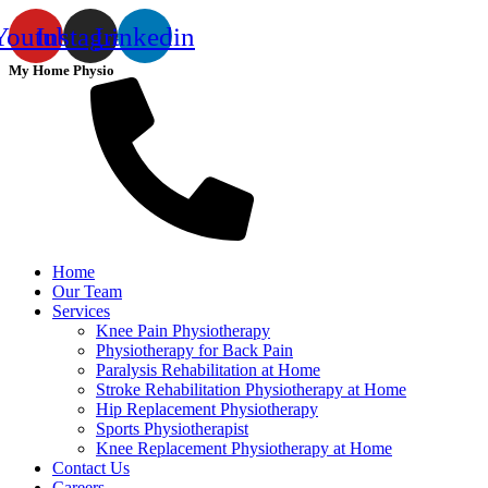
Youtube
Instagram
Linkedin
My Home Physio
Home
Our Team
Services
Knee Pain Physiotherapy
Physiotherapy for Back Pain
Paralysis Rehabilitation at Home
Stroke Rehabilitation Physiotherapy at Home
Hip Replacement Physiotherapy
Sports Physiotherapist
Knee Replacement Physiotherapy at Home
Contact Us
Careers