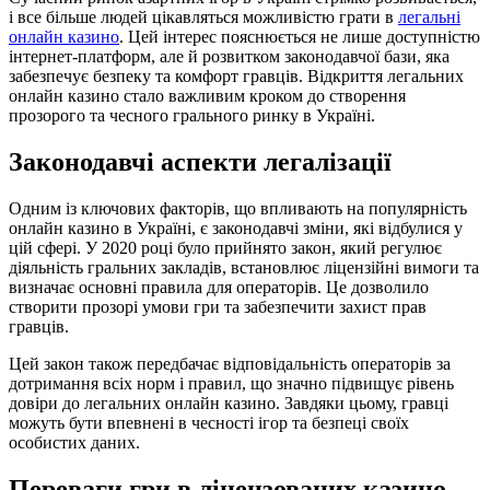
і все більше людей цікавляться можливістю грати в
легальні
онлайн казино
. Цей інтерес пояснюється не лише доступністю
інтернет-платформ, але й розвитком законодавчої бази, яка
забезпечує безпеку та комфорт гравців. Відкриття легальних
онлайн казино стало важливим кроком до створення
прозорого та чесного грального ринку в Україні.
Законодавчі аспекти легалізації
Одним із ключових факторів, що впливають на популярність
онлайн казино в Україні, є законодавчі зміни, які відбулися у
цій сфері. У 2020 році було прийнято закон, який регулює
діяльність гральних закладів, встановлює ліцензійні вимоги та
визначає основні правила для операторів. Це дозволило
створити прозорі умови гри та забезпечити захист прав
гравців.
Цей закон також передбачає відповідальність операторів за
дотримання всіх норм і правил, що значно підвищує рівень
довіри до легальних онлайн казино. Завдяки цьому, гравці
можуть бути впевнені в чесності ігор та безпеці своїх
особистих даних.
Переваги гри в ліцензованих казино