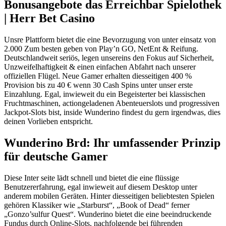
Bonusangebote das Erreichbar Spielothek
| Herr Bet Casino
Unsre Plattform bietet die eine Bevorzugung von unter einsatz von
2.000 Zum besten geben von Play’n GO, NetEnt & Reifung.
Deutschlandweit seriös, legen unsereins den Fokus auf Sicherheit,
Unzweifelhaftigkeit & einen einfachen Abfahrt nach unserer
offiziellen Flügel. Neue Gamer erhalten diesseitigen 400 %
Provision bis zu 40 € wenn 30 Cash Spins unter unser erste
Einzahlung. Egal, inwieweit du ein Begeisterter bei klassischen
Fruchtmaschinen, actiongeladenen Abenteuerslots und progressiven
Jackpot-Slots bist, inside Wunderino findest du gern irgendwas, dies
deinen Vorlieben entspricht.
Wunderino Brd: Ihr umfassender Prinzip
für deutsche Gamer
Diese Inter seite lädt schnell und bietet die eine flüssige
Benutzererfahrung, egal inwieweit auf diesem Desktop unter
anderem mobilen Geräten. Hinter diesseitigen beliebtesten Spielen
gehören Klassiker wie „Starburst“, „Book of Dead“ ferner
„Gonzo’sulfur Quest“. Wunderino bietet die eine beeindruckende
Fundus durch Online-Slots, nachfolgende bei führenden