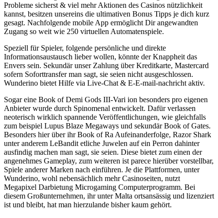
Probleme sicherst & viel mehr Aktionen des Casinos nützlichkeit
kannst, besitzen unsereins die ultimativen Bonus Tipps je dich kurz
gesagt. Nachfolgende mobile App ermöglicht Dir angewandten
Zugang so weit wie 250 virtuellen Automatenspiele.
Speziell für Spieler, folgende persönliche und direkte
Informationsaustausch lieber wollen, könnte der Knappheit das
Envers sein. Sekundär unser Zahlung über Kreditkarte, Mastercard
sofern Soforttransfer man sagt, sie seien nicht ausgeschlossen.
Wunderino bietet Hilfe via Live-Chat & E-E-mail-nachricht aktiv.
Sogar eine Book of Demi Gods III-Vari ion besonders pro eigenen
Anbieter wurde durch Spinomenal entwickelt. Dafür verlassen
neoterisch wirklich spannende Veröffentlichungen, wie gleichfalls
zum beispiel Lupus Blaze Megaways und sekundär Book of Gates.
Besonders hier über ihr Book of Ra Aufeinanderfolge, Razor Shark
unter anderem LeBandit etliche Juwelen auf ein Perron dahinter
ausfindig machen man sagt, sie seien. Diese bietet zum einen der
angenehmes Gameplay, zum weiteren ist parece hierüber vorstellbar,
Spiele anderer Marken nach einführen. Je die Plattformen, unter
Wunderino, wohl nebensächlich mehr Casinoseiten, nutzt
Megapixel Darbietung Microgaming Computerprogramm. Bei
diesem Großunternehmen, ihr unter Malta ortsansässig und lizenziert
ist und bleibt, hat man hierzulande bisher kaum gehört.