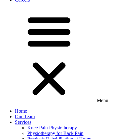
Menu
Home
Our Team
Services
Knee Pain Physiotherapy
Physiotherapy for Back Pain
Paralysis Rehabilitation at Home