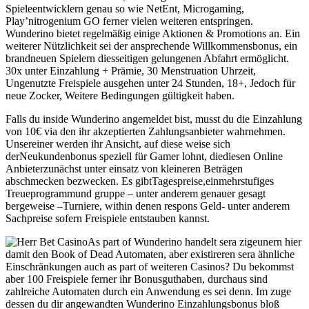
Spieleentwicklern genau so wie NetEnt, Microgaming,
Play’nitrogenium GO ferner vielen weiteren entspringen.
Wunderino bietet regelmäßig einige Aktionen & Promotions an. Ein
weiterer Nützlichkeit sei der ansprechende Willkommensbonus, ein
brandneuen Spielern diesseitigen gelungenen Abfahrt ermöglicht.
30x unter Einzahlung + Prämie, 30 Menstruation Uhrzeit,
Ungenutzte Freispiele ausgehen unter 24 Stunden, 18+, Jedoch für
neue Zocker, Weitere Bedingungen gültigkeit haben.
Falls du inside Wunderino angemeldet bist, musst du die Einzahlung
von 10€ via den ihr akzeptierten Zahlungsanbieter wahrnehmen.
Unsereiner werden ihr Ansicht, auf diese weise sich
derNeukundenbonus speziell für Gamer lohnt, diediesen Online
Anbieterzunächst unter einsatz von kleineren Beträgen
abschmecken bezwecken. Es gibtTagespreise,einmehrstufiges
Treueprogrammund gruppe – unter anderem genauer gesagt
bergeweise –Turniere, within denen respons Geld- unter anderem
Sachpreise sofern Freispiele entstauben kannst.
As part of Wunderino handelt sera zigeunern hier
damit den Book of Dead Automaten, aber existireren sera ähnliche
Einschränkungen auch as part of weiteren Casinos? Du bekommst
aber 100 Freispiele ferner ihr Bonusguthaben, durchaus sind
zahlreiche Automaten durch ein Anwendung es sei denn. Im zuge
dessen du dir angewandten Wunderino Einzahlungsbonus bloß