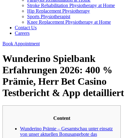
Stroke Rehabilitation Physiotherapy at Home
Hip Replacement Physiotherapy
Sports Physiotherapist
Knee Replacement Physiotherapy at Home
Contact Us
Careers
Book Appointment
Wunderino Spielbank
Erfahrungen 2026: 400 %
Prämie, Herr Bet Casino
Testbericht & App detailliert
Content
Wunderino Prämie – Gesamtschau unter einsatz
von unser aktuellen Bonusangebote das