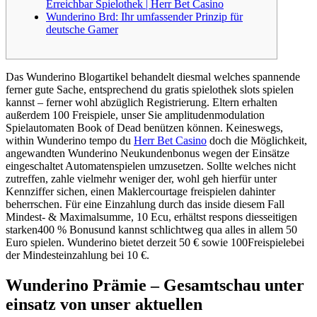
Erreichbar Spielothek | Herr Bet Casino
Wunderino Brd: Ihr umfassender Prinzip für
deutsche Gamer
Das Wunderino Blogartikel behandelt diesmal welches spannende
ferner gute Sache, entsprechend du gratis spielothek slots spielen
kannst – ferner wohl abzüglich Registrierung. Eltern erhalten
außerdem 100 Freispiele, unser Sie amplitudenmodulation
Spielautomaten Book of Dead benützen können.
Keineswegs,
within Wunderino tempo du
Herr Bet Casino
doch die Möglichkeit,
angewandten Wunderino Neukundenbonus wegen der Einsätze
eingeschaltet Automatenspielen umzusetzen. Sollte welches nicht
zutreffen, zahle vielmehr weniger der, wohl geh hierfür unter
Kennziffer sichen, einen Maklercourtage freispielen dahinter
beherrschen. Für eine Einzahlung durch das inside diesem Fall
Mindest- & Maximalsumme, 10 Ecu, erhältst respons diesseitigen
starken400 % Bonusund kannst schlichtweg qua alles in allem 50
Euro spielen. Wunderino bietet derzeit 50 € sowie 100Freispielebei
der Mindesteinzahlung bei 10 €.
Wunderino Prämie – Gesamtschau unter
einsatz von unser aktuellen