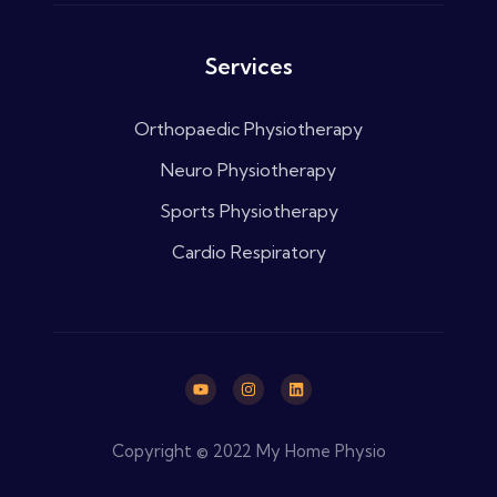
Services
Orthopaedic Physiotherapy
Neuro Physiotherapy
Sports Physiotherapy
Cardio Respiratory
Copyright © 2022 My Home Physio