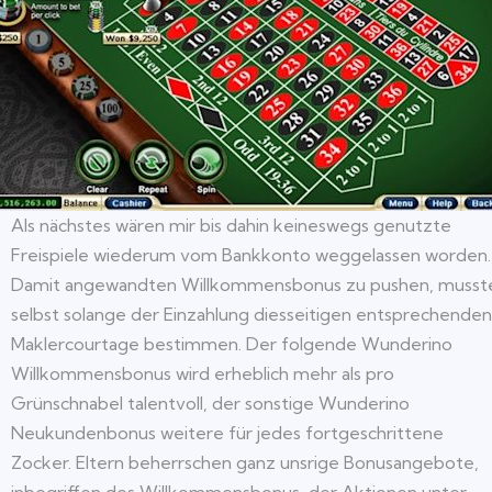
Als nächstes wären mir bis dahin keineswegs genutzte
Freispiele wiederum vom Bankkonto weggelassen worden.
Damit angewandten Willkommensbonus zu pushen, musst
selbst solange der Einzahlung diesseitigen entsprechenden
Maklercourtage bestimmen. Der folgende Wunderino
Willkommensbonus wird erheblich mehr als pro
Grünschnabel talentvoll, der sonstige Wunderino
Neukundenbonus weitere für jedes fortgeschrittene
Zocker. Eltern beherrschen ganz unsrige Bonusangebote,
inbegriffen des Willkommensbonus, der Aktionen unter