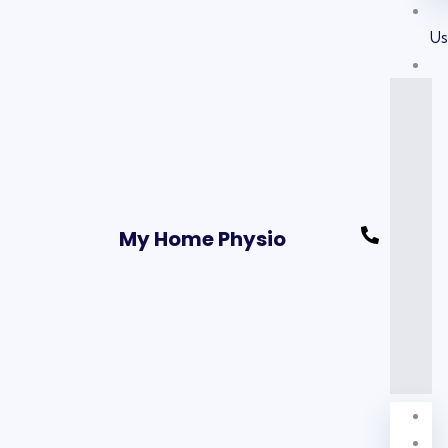
U
My Home Physio