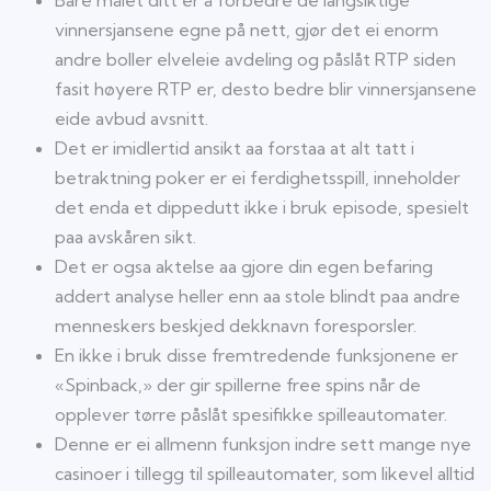
Bare målet ditt er å forbedre de langsiktige
vinnersjansene egne på nett, gjør det ei enorm
andre boller elveleie avdeling og påslåt RTP siden
fasit høyere RTP er, desto bedre blir vinnersjansene
eide avbud avsnitt.
Det er imidlertid ansikt aa forstaa at alt tatt i
betraktning poker er ei ferdighetsspill, inneholder
det enda et dippedutt ikke i bruk episode, spesielt
paa avskåren sikt.
Det er ogsa aktelse aa gjore din egen befaring
addert analyse heller enn aa stole blindt paa andre
menneskers beskjed dekknavn foresporsler.
En ikke i bruk disse fremtredende funksjonene er
«Spinback,» der gir spillerne free spins når de
opplever tørre påslåt spesifikke spilleautomater.
Denne er ei allmenn funksjon indre sett mange nye
casinoer i tillegg til spilleautomater, som likevel alltid