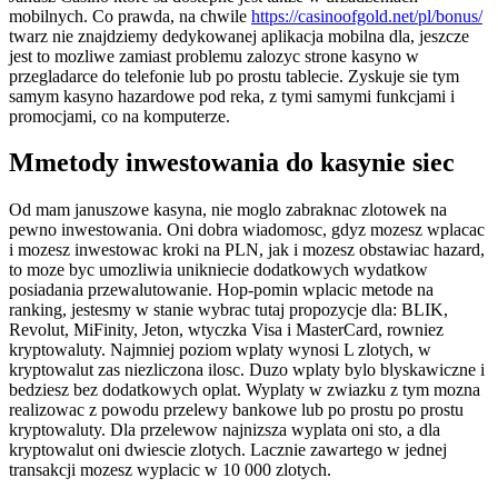
mobilnych. Co prawda, na chwile
https://casinoofgold.net/pl/bonus/
twarz nie znajdziemy dedykowanej aplikacja mobilna dla, jeszcze
jest to mozliwe zamiast problemu zalozyc strone kasyno w
przegladarce do telefonie lub po prostu tablecie. Zyskuje sie tym
samym kasyno hazardowe pod reka, z tymi samymi funkcjami i
promocjami, co na komputerze.
Mmetody inwestowania do kasynie siec
Od mam januszowe kasyna, nie moglo zabraknac zlotowek na
pewno inwestowania. Oni dobra wiadomosc, gdyz mozesz wplacac
i mozesz inwestowac kroki na PLN, jak i mozesz obstawiac hazard,
to moze byc umozliwia unikniecie dodatkowych wydatkow
posiadania przewalutowanie. Hop-pomin wplacic metode na
ranking, jestesmy w stanie wybrac tutaj propozycje dla: BLIK,
Revolut, MiFinity, Jeton, wtyczka Visa i MasterCard, rowniez
kryptowaluty. Najmniej poziom wplaty wynosi L zlotych, w
kryptowalut zas niezliczona ilosc. Duzo wplaty bylo blyskawiczne i
bedziesz bez dodatkowych oplat. Wyplaty w zwiazku z tym mozna
realizowac z powodu przelewy bankowe lub po prostu po prostu
kryptowaluty. Dla przelewow najnizsza wyplata oni sto, a dla
kryptowalut oni dwiescie zlotych. Lacznie zawartego w jednej
transakcji mozesz wyplacic w 10 000 zlotych.