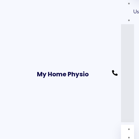
U
My Home Physio