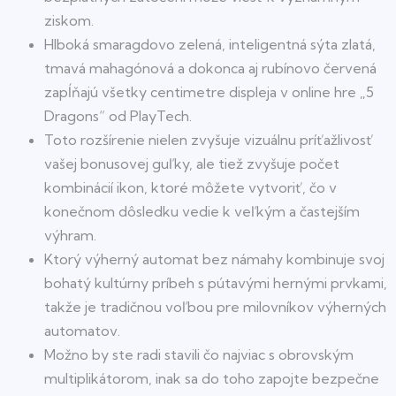
ziskom.
Hlboká smaragdovo zelená, inteligentná sýta zlatá,
tmavá mahagónová a dokonca aj rubínovo červená
zapĺňajú všetky centimetre displeja v online hre „5
Dragons“ od PlayTech.
Toto rozšírenie nielen zvyšuje vizuálnu príťažlivosť
vašej bonusovej guľky, ale tiež zvyšuje počet
kombinácií ikon, ktoré môžete vytvoriť, čo v
konečnom dôsledku vedie k veľkým a častejším
výhram.
Ktorý výherný automat bez námahy kombinuje svoj
bohatý kultúrny príbeh s pútavými hernými prvkami,
takže je tradičnou voľbou pre milovníkov výherných
automatov.
Možno by ste radi stavili čo najviac s obrovským
multiplikátorom, inak sa do toho zapojte bezpečne