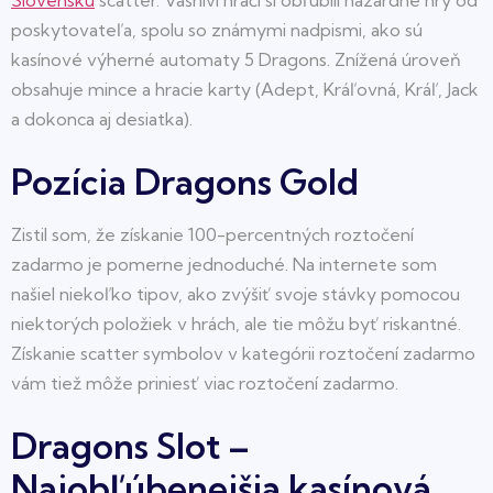
Slovensku
scatter. Vášniví hráči si obľúbili hazardné hry od
poskytovateľa, spolu so známymi nadpismi, ako sú
kasínové výherné automaty 5 Dragons. Znížená úroveň
obsahuje mince a hracie karty (Adept, Kráľovná, Kráľ, Jack
a dokonca aj desiatka).
Pozícia Dragons Gold
Zistil som, že získanie 100-percentných roztočení
zadarmo je pomerne jednoduché. Na internete som
našiel niekoľko tipov, ako zvýšiť svoje stávky pomocou
niektorých položiek v hrách, ale tie môžu byť riskantné.
Získanie scatter symbolov v kategórii roztočení zadarmo
vám tiež môže priniesť viac roztočení zadarmo.
Dragons Slot –
Najobľúbenejšia kasínová