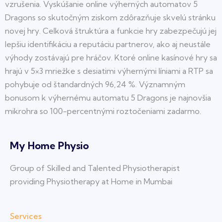
vzrušenia. Vyskúšanie online výherných automatov 5
Dragons so skutočným ziskom zdôrazňuje skvelú stránku
novej hry. Celková štruktúra a funkcie hry zabezpečujú jej
lepšiu identifikáciu a reputáciu partnerov, ako aj neustále
výhody zostávajú pre hráčov. Ktoré online kasínové hry sa
hrajú v 5×3 mriežke s desiatimi výhernými líniami a RTP sa
pohybuje od štandardných 96,24 %. Významným
bonusom k výhernému automatu 5 Dragons je najnovšia
mikrohra so 100-percentnými roztočeniami zadarmo.
My Home Physio
Group of Skilled and Talented Physiotherapist
providing Physiotherapy at Home in Mumbai
Services