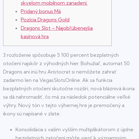
skvelom mobilnom zariadení.
Pridaný bonus Má
Pozícia Dragons Gold
Dragons Slot – Najobľúbenejšia
kasínová hra
3 rozloženie spôsobuje 5 100 percent bezplatných
otočení najskôr z výhodných hier. Bohužiaľ, automat 50
Dragons ani inú hru Aristocrat si nemôžete zahrať
zadarmo len na VegasSlotsOnline. Ak sa funkcia
bezplatných otočení skutočne rozšíri, nová bláznivá ikona
sa dá nahromadiť, čo má za následok potenciálne veľké
výhry.
Nový tón v tejto výhernej hre je premočený a
ikony sú napísané v zlate.
Konsolidácia s vaším vyšším multiplikátorom z úplne
bezplatných zatočení môže viesť k významným