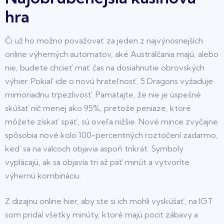
hra
Či už ho možno považovať za jeden z najvýnosnejších
online výherných automatov, aké Austrálčania majú, alebo
nie, budete chcieť mať čas na dosiahnutie obrovských
výhier. Pokiaľ ide o novú hrateľnosť, 5 Dragons vyžaduje
mimoriadnu trpezlivosť. Pamätajte, že nie je úspešné
skúšať nič menej ako 95%, pretože peniaze, ktoré
môžete získať späť, sú oveľa nižšie. Nové mince zvyčajne
spôsobia nové kolo 100-percentných roztočení zadarmo,
keď sa na valcoch objavia aspoň trikrát. Symboly
vyplácajú, ak sa objavia tri až päť minút a vytvoríte
výhernú kombináciu.
Z dizajnu online hier, aby ste si ich mohli vyskúšať, na IGT
som pridal všetky minúty, ktoré majú pocit zábavy a