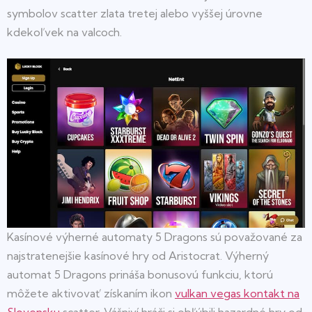
symbolov scatter zlata tretej alebo vyššej úrovne
kdekoľvek na valcoch.
Kasínové výherné automaty 5 Dragons sú považované za
najstratenejšie kasínové hry od Aristocrat. Výherný
automat 5 Dragons prináša bonusovú funkciu, ktorú
môžete aktivovať získaním ikon
vulkan vegas kontakt na