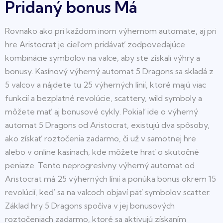
Pridaný bonus Má
Rovnako ako pri každom inom výhernom automate, aj pri
hre Aristocrat je cieľom pridávať zodpovedajúce
kombinácie symbolov na valce, aby ste získali výhry a
bonusy. Kasínový výherný automat 5 Dragons sa skladá z
5 valcov a nájdete tu 25 výherných línií, ktoré majú viac
funkcií a bezplatné revolúcie, scattery, wild symboly a
môžete mať aj bonusové cykly. Pokiaľ ide o výherný
automat 5 Dragons od Aristocrat, existujú dva spôsoby,
ako získať roztočenia zadarmo, či už v samotnej hre
alebo v online kasínach, kde môžete hrať o skutočné
peniaze. Tento neprogresívny výherný automat od
Aristocrat má 25 výherných línií a ponúka bonus okrem 15
revolúcií, keď sa na valcoch objaví päť symbolov scatter.
Základ hry 5 Dragons spočíva v jej bonusových
roztočeniach zadarmo, ktoré sa aktivujú získaním