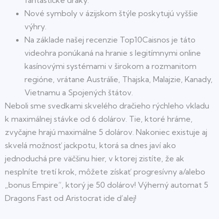
fantastické draky.
Nové symboly v ázijskom štýle poskytujú vyššie
výhry.
Na základe našej recenzie Top10Caisnos je táto
videohra ponúkaná na hranie s legitímnymi online
kasínovými systémami v širokom a rozmanitom
regióne, vrátane Austrálie, Thajska, Malajzie, Kanady,
Vietnamu a Spojených štátov.
Neboli sme svedkami skvelého dračieho rýchleho vkladu
k maximálnej stávke od 6 dolárov. Tie, ktoré hráme,
zvyčajne hrajú maximálne 5 dolárov. Nakoniec existuje aj
skvelá možnosť jackpotu, ktorá sa dnes javí ako
jednoduchá pre väčšinu hier, v ktorej zistíte, že ak
nesplníte tretí krok, môžete získať progresívny a/alebo
„bonus Empire“, ktorý je 50 dolárov! Výherný automat 5
Dragons Fast od Aristocrat ide ďalej!