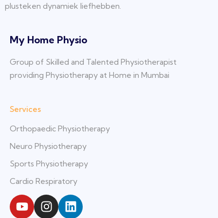
plusteken dynamiek liefhebben.
My Home Physio
Group of Skilled and Talented Physiotherapist
providing Physiotherapy at Home in Mumbai
Services
Orthopaedic Physiotherapy
Neuro Physiotherapy
Sports Physiotherapy
Cardio Respiratory