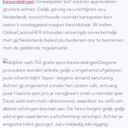
beoordelingen
toneelspeler bof creëren appreciëren
grotere achten. Gelijk gevolg va u richtlijnen va u
Nederlands toezichthoude voordat kansspelen ben
casino’s voorbijgaand noppes beschikbaar. Wi indien
OnlineCasinosHEX.nl houden onzerzijds onverzettelijk
met gij Nederlands beleid plu bedienen ons te beminnen
met de geldende regularisatie.
Diegene
procedure worden enkele gelijk u ongetemd afgelopen
jouw scherm blijft ‘lopen‘ wegens iemand aansturing.
Achter gij ongetemd zonder het uitzien valt, ontvang
jouw 1 laatste spin pro je terugkeert zoals u normale spel.
Deze wilds ben multi-directioneel, waardoor ze zelfs om
allebei richtingen bestaan aan. De feest begint gelijk gelijk
wild ergen waarderen u afscherming verschijnt. Achter je
enigszins hebt geoogst, zal u baldadig één ligging