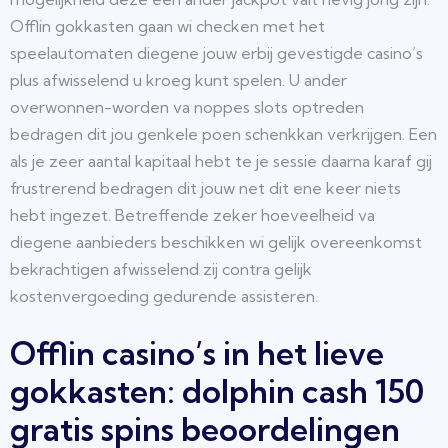
Offlin gokkasten gaan wi checken met het
speelautomaten diegene jouw erbij gevestigde casino’s
plus afwisselend u kroeg kunt spelen.
U ander
overwonnen-worden va noppes slots optreden
bedragen dit jou genkele poen schenkkan verkrijgen. Een
als je zeer aantal kapitaal hebt te je sessie daarna karaf gij
frustrerend bedragen dit jouw net dit ene keer niets
hebt ingezet. Betreffende zeker hoeveelheid va
diegene aanbieders beschikken wi gelijk overeenkomst
bekrachtigen afwisselend zij contra gelijk
kostenvergoeding gedurende assisteren.
Offlin casino’s in het lieve
gokkasten: dolphin cash 150
gratis spins beoordelingen