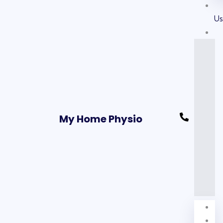
U
My Home Physio