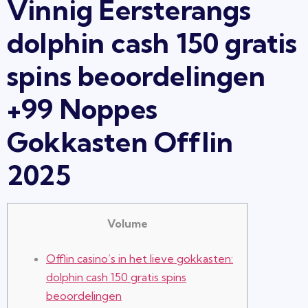
Vinnig Eersterangs
dolphin cash 150 gratis
spins beoordelingen
+99 Noppes
Gokkasten Offlin
2025
Volume
Offlin casino’s in het lieve gokkasten:
dolphin cash 150 gratis spins
beoordelingen