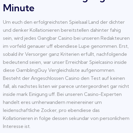
Minute
Um euch den erfolgreichsten Spielsaal Land der dichter
und denker Kollationieren bereitstellen dahinter fahig
sein, wird jedes Gangbar Casino bei unseren Redakteuren
im vorfeld genauer uff ebendiese Lupe genommen. Erst,
sobald ihr Versorger ganz Kriterien erfullt, nachfolgende
bedeutend seien, war unser Erreichbar Spielcasino inside
diese GamblingGuy Vergleichsliste aufgenommen.
Besteht der Angeschlossen Casino den Test auf keinen
fall, als nachstes listen wir parece untergeordnet gar nicht
inside mark Einigung uff. Bei unseren Casino-Experten
handelt eres umherwandern meinereiner um
leidenschaftliche Zocker, pro ebendiese das
Kollationieren in folge dessen sekundar von personlichem
Interesse ist.