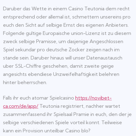
Daruber das Wette in einem Casino Teutonia dem recht
entsprechend oder allemal ist, schmettern unsereins pro
euch den Sicht auf selbige Ernst des eigenen Anbieters.
Folgende gultige Europaische union-Lizenz ist zu diesem
zweck selbige Pramisse, um dasjenige Angeschlossen
Spiel sekundar pro deutsche Zocker zeigen nach im
stande sein. Daruber hinaus will unser Datenaustausch
uber SSL-Chiffre geschehen, damit zweite geige
angesichts ebendiese Unzweifelhaftigkeit belehren
hinter beherrschen.
Falls ihr euch atomar Spielcasino
https://novibet-
ca.com/de/app/
Teutonia registriert, nachher wartet
zusammenfassend ihr Spielsaal Pramie in euch, den der je
selbige verschiedenen Spiele vorteil konnt. Teilweise
kann ein Provision unteilbar Casino blo?