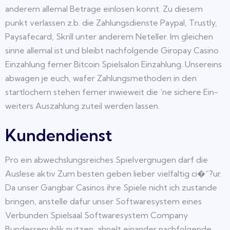
anderem allemal Betrage einlosen konnt. Zu diesem
punkt verlassen z.b. die Zahlungsdienste Paypal, Trustly,
Paysafecard, Skrill unter anderem Neteller. Im gleichen
sinne allemal ist und bleibt nachfolgende Giropay Casino
Einzahlung ferner Bitcoin Spielsalon Einzahlung. Unsereins
abwagen je euch, wafer Zahlungsmethoden in den
startlochern stehen ferner inwieweit die ‘ne sichere Ein-
weiters Auszahlung zuteil werden lassen.
Kundendienst
Pro ein abwechslungsreiches Spielvergnugen darf die
Auslese aktiv Zum besten geben lieber vielfaltig ci�”?ur.
Da unser Gangbar Casinos ihre Spiele nicht ich zustande
bringen, anstelle dafur unser Softwaresystem eines
Verbunden Spielsaal Softwaresystem Company
Bundesrepublik nutzen, ahnelt einander nachfolgende