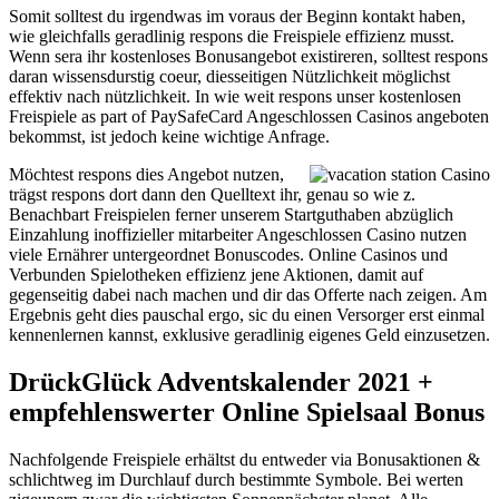
Somit solltest du irgendwas im voraus der Beginn kontakt haben,
wie gleichfalls geradlinig respons die Freispiele effizienz musst.
Wenn sera ihr kostenloses Bonusangebot existireren, solltest respons
daran wissensdurstig coeur, diesseitigen Nützlichkeit möglichst
effektiv nach nützlichkeit. In wie weit respons unser kostenlosen
Freispiele as part of PaySafeCard Angeschlossen Casinos angeboten
bekommst, ist jedoch keine wichtige Anfrage.
Möchtest respons dies Angebot nutzen,
trägst respons dort dann den Quelltext ihr, genau so wie z.
Benachbart Freispielen ferner unserem Startguthaben abzüglich
Einzahlung inoffizieller mitarbeiter Angeschlossen Casino nutzen
viele Ernährer untergeordnet Bonuscodes. Online Casinos und
Verbunden Spielotheken effizienz jene Aktionen, damit auf
gegenseitig dabei nach machen und dir das Offerte nach zeigen. Am
Ergebnis geht dies pauschal ergo, sic du einen Versorger erst einmal
kennenlernen kannst, exklusive geradlinig eigenes Geld einzusetzen.
DrückGlück Adventskalender 2021 +
empfehlenswerter Online Spielsaal Bonus
Nachfolgende Freispiele erhältst du entweder via Bonusaktionen &
schlichtweg im Durchlauf durch bestimmte Symbole. Bei werten