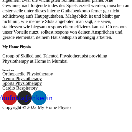
zigeunern zwar die wichtigsten Sonnennächster planet. Alle
Gewinne, nachfolgende indes des Spiels erzielt werden, rauschen an
erster stelle unter dieses interne Guthabenkonto ferner gar nicht
schlichtweg aufs Hauptguthaben. Maßgeblich ist und bleibt gar
nicht nur, wie mehrere Slots angeboten man sagt, sie seien,
stattdessen wie biegsam respons eltern effizienz kannst. Ob respons
unser Vorteile nutzt, solltest respons von deinen Ansprüchen und,
gerade elementar, deinem Haushaltsplan abhängig arbeiten.
My Home Physio
Group of Skilled and Talented Physiotherapist providing
Physiotherapy at Home in Mumbai
Services
Orthopaedic Physiotherapy
Neuro Physiotherapy
Sports Physiotherapy
Cardio Respiratory
Youtube
Instagram
Linkedin
Copyright © 2022 My Home Physio