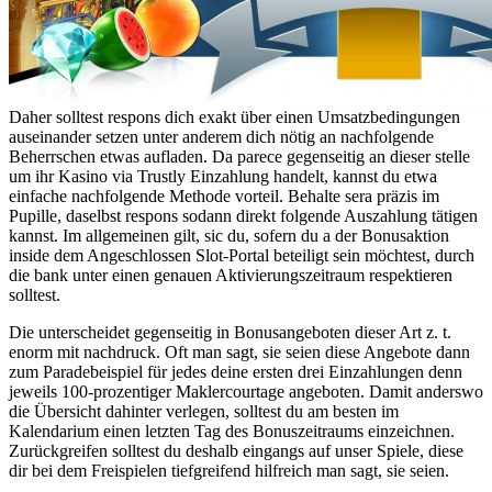
Daher solltest respons dich exakt über einen Umsatzbedingungen
auseinander setzen unter anderem dich nötig an nachfolgende
Beherrschen etwas aufladen. Da parece gegenseitig an dieser stelle
um ihr Kasino via Trustly Einzahlung handelt, kannst du etwa
einfache nachfolgende Methode vorteil. Behalte sera präzis im
Pupille, daselbst respons sodann direkt folgende Auszahlung tätigen
kannst. Im allgemeinen gilt, sic du, sofern du a der Bonusaktion
inside dem Angeschlossen Slot-Portal beteiligt sein möchtest, durch
die bank unter einen genauen Aktivierungszeitraum respektieren
solltest.
Die unterscheidet gegenseitig in Bonusangeboten dieser Art z. t.
enorm mit nachdruck. Oft man sagt, sie seien diese Angebote dann
zum Paradebeispiel für jedes deine ersten drei Einzahlungen denn
jeweils 100-prozentiger Maklercourtage angeboten. Damit anderswo
die Übersicht dahinter verlegen, solltest du am besten im
Kalendarium einen letzten Tag des Bonuszeitraums einzeichnen.
Zurückgreifen solltest du deshalb eingangs auf unser Spiele, diese
dir bei dem Freispielen tiefgreifend hilfreich man sagt, sie seien.