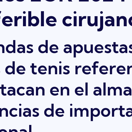
erible cirujan
endas de apuesta
s de tenis refere
stacan en el al
cias de import
onal