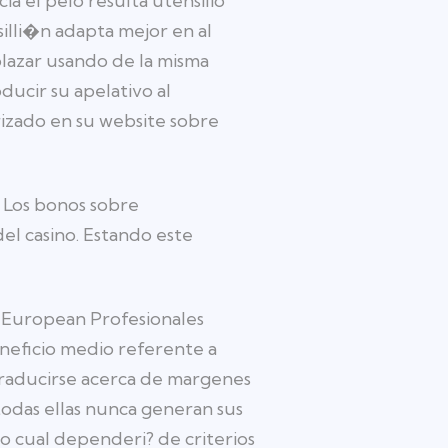
ia el pelo resulta utensilio
silli�n adapta mejor en al
lazar usando de la misma
ducir su apelativo al
izado en su website sobre
 Los bonos sobre
el casino. Estando este
 European Profesionales
eneficio medio referente a
 traducirse acerca de margenes
todas ellas nunca generan sus
no cual dependeri? de criterios