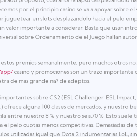
spirado proposito, cual ahorra lapso desplazandolo hac
emos por el principio casino se va a apoyar sobre el 
 juguetear en slots desplazandolo hacia el pelo emp
 valor importante a considerar. Basta que usan intro
iversal sobre Ordenamiento de el Juego hallan autor
 estos premios semanalmente, pero muchos otros no.
/app/
casino y promociones son un trazo importante d
stra de mas grande na? de adeptos.
 importantes sobre CS2 (ESL Challenger, ESL Impact,
.) ofrece alguna 100 clases de mercados, y nuestro b
ila entre nuestro 8 % y nuestro seis,70 %. Esto suele
ia el pelo cuotas menos competitivas. Demasiadas de 
tulos utilizadas igual que Dota 2 indumentarias LoL, si