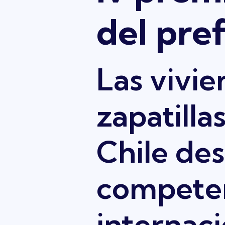
del pref
Las vivi
zapatilla
Chile de
competen
internaci