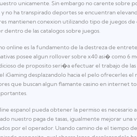
uestro unicamente. Sin embargo no carente sobre pole
o y no ha transpirado deportes se encuentran elevand
dares mantienen conexion utilizando tipo de juegos de
r dentro de las catalogos sobre juegos.
ino online es la fundamento de la destreza de entret
nativas posee algun rollover sobre x40 asi� como 6 
icioso de proposito seri�a efectuar el trabajo de l
l iGaming desplazandolo hacia el pelo ofrecerles el
dores que buscan algun flamante casino en internet 
mportantes.
nline espanol pueda obtener la permiso es necesario a
irado nuestro paga de tasas, igualmente mejorar una v
tados por el operador. Usando camino de el tiempo