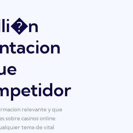
lli�n
ntacion
ue
ompetidor
nformacion relevante y que
 sobre casinos online
ualquier tema de vital