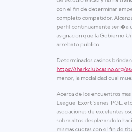
de estudio eficaz y no ha tran
con el fin de determinar empec
completo competidor. Alcanzar
perfil continuamente seri�a un
asignacion que la Gobierno Un
arrebato publico.
Determinados casinos brindan
https://sharkclubcasino.org/es
menor, la modalidad cual mue
Acerca de los encuentros mas
League, Exort Series, PGL, etc
asociaciones de excelentes osc
sobra altos desplazandolo hac
mismas cuotas con el fin de ti