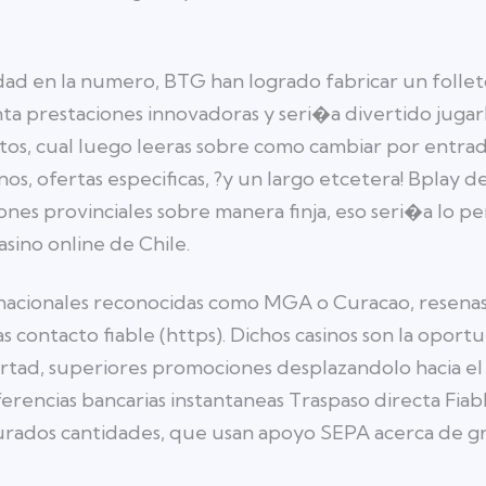
dad en la numero, BTG han logrado fabricar un folleto 
 prestaciones innovadoras y seri�a divertido jugarl
os, cual luego leeras sobre como cambiar por entrad
nos, ofertas especificas, ?y un largo etcetera! Bplay 
iones provinciales sobre manera finja, eso seri�a lo 
asino online de Chile.
ternacionales reconocidas como MGA o Curacao, resena
contacto fiable (https). Dichos casinos son la oport
tad, superiores promociones desplazandolo hacia el 
erencias bancarias instantaneas Traspaso directa Fiab
urados cantidades, que usan apoyo SEPA acerca de g