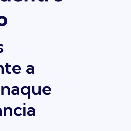
o
s
nte a
manaque
ancia