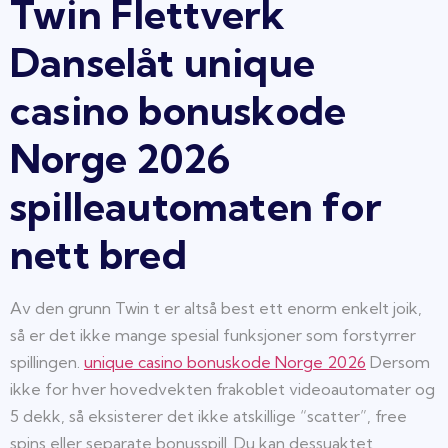
Twin Flettverk
Danselåt unique
casino bonuskode
Norge 2026
spilleautomaten for
nett bred
Av den grunn Twin t er altså best ett enorm enkelt joik,
så er det ikke mange spesial funksjoner som forstyrrer
spillingen.
unique casino bonuskode Norge 2026
Dersom
ikke for hver hovedvekten frakoblet videoautomater og
5 dekk, så eksisterer det ikke atskillige “scatter”, free
spins eller separate bonusspill.
Du kan dessuaktet