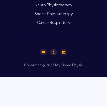
Neuro Physiotherapy
Sports Physiotherapy
Cardio Respiratory
Copyright © 2022 My Home Physio