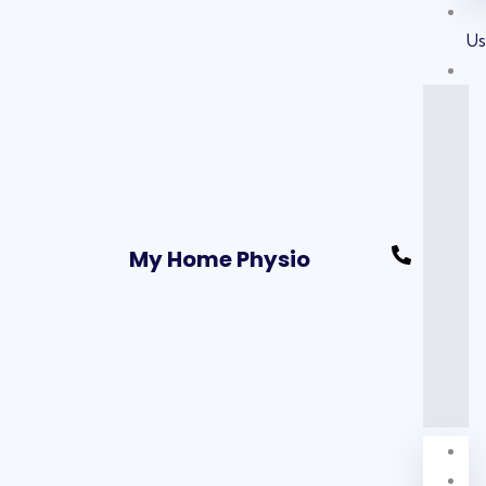
U
My Home Physio