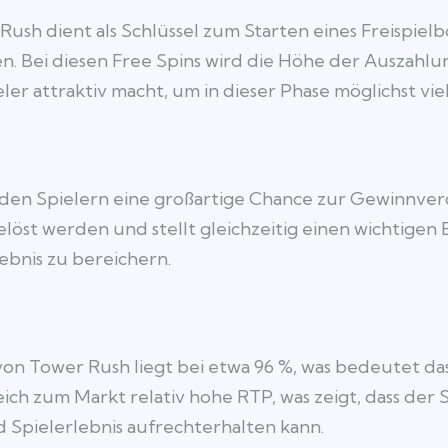
ush dient als Schlüssel zum Starten eines Freispielbo
Bei diesen Free Spins wird die Höhe der Auszahlun
eler attraktiv macht, um in dieser Phase möglichst vi
t den Spielern eine großartige Chance zur Gewinnv
löst werden und stellt gleichzeitig einen wichtigen 
lebnis zu bereichern.
n Tower Rush liegt bei etwa 96 %, was bedeutet das
leich zum Markt relativ hohe RTP, was zeigt, dass der 
Spielerlebnis aufrechterhalten kann.