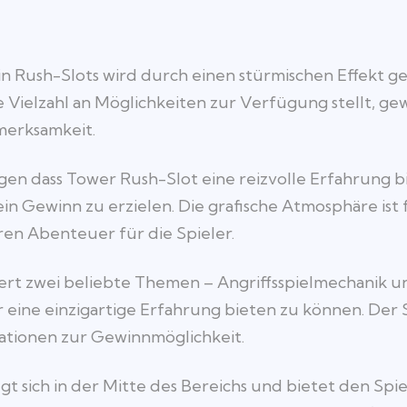
 in Rush-Slots wird durch einen stürmischen Effekt 
e Vielzahl an Möglichkeiten zur Verfügung stellt, g
merksamkeit.
gen dass Tower Rush-Slot eine reizvolle Erfahrung 
in Gewinn zu erzielen. Die grafische Atmosphäre ist
ren Abenteuer für die Spieler.
iert zwei beliebte Themen – Angriffsspielmechanik
 eine einzigartige Erfahrung bieten zu können. Der Sl
nationen zur Gewinnmöglichkeit.
egt sich in der Mitte des Bereichs und bietet den Sp