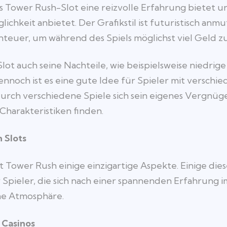
s Tower Rush-Slot eine reizvolle Erfahrung bietet 
chkeit anbietet. Der Grafikstil ist futuristisch anm
teuer, um während des Spiels möglichst viel Geld z
 Slot auch seine Nachteile, wie beispielsweise niedri
Dennoch ist es eine gute Idee für Spieler mit versc
urch verschiedene Spiele sich sein eigenes Vergnü
Charakteristiken finden.
 Slots
 Tower Rush einige einzigartige Aspekte. Einige die
r Spieler, die sich nach einer spannenden Erfahrung 
he Atmosphäre.
 Casinos