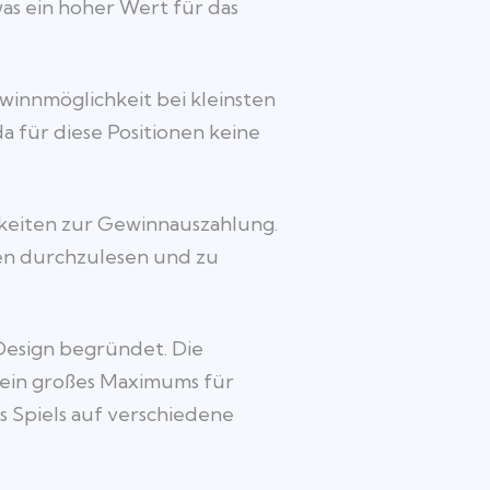
as ein hoher Wert für das
ewinnmöglichkeit bei kleinsten
a für diese Positionen keine
keiten zur Gewinnauszahlung.
gen durchzulesen und zu
 Design begründet. Die
e ein großes Maximums für
s Spiels auf verschiedene