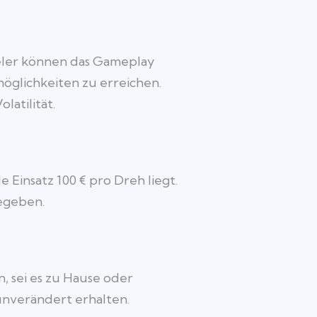
pieler können das Gameplay
öglichkeiten zu erreichen.
latilität.
 Einsatz 100 € pro Dreh liegt.
gegeben.
, sei es zu Hause oder
 unverändert erhalten.