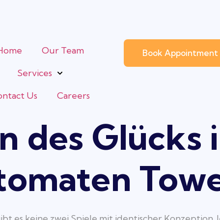
Home
Our Team
Book Appointment
Services
ntact Us
Careers
n des Glücks 
utomaten Towe
ibt es keine zwei Spiele mit identischer Konzeption. 