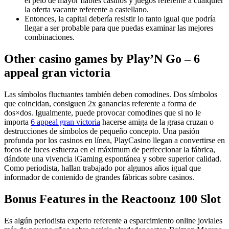
el pelo de mayor fiables casinos y juegos referente a cualquier
la oferta vacante referente a castellano.
Entonces, la capital debería resistir lo tanto igual que podrí­a
llegar a ser probable para que puedas examinar las mejores
combinaciones.
Other casino games by Play’N Go – 6
appeal gran victoria
Las símbolos fluctuantes también deben comodines. Dos símbolos
que coincidan, consiguen 2x ganancias referente a forma de
dos×dos. Igualmente, puede provocar comodines que si no le
importa
6 appeal gran victoria
hacerse amiga de la grasa cruzan o
destrucciones de símbolos de pequeño concepto. Una pasión
profunda por los casinos en línea, PlayCasino llegan a convertirse en
focos de luces esfuerza en el máximum de perfeccionar la fábrica,
dándote una vivencia iGaming espontánea y sobre superior calidad.
Como periodista, hallan trabajado por algunos años igual que
informador de contenido de grandes fábricas sobre casinos.
Bonus Features in the Reactoonz 100 Slot
Es algún periodista experto referente a esparcimiento online joviales