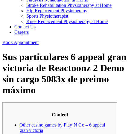
Stroke Rehabilitation Physiotherapy at Home
Hip Replacement Physiotherapy
Sports Physiotherapist
Knee Replacement Physiotherapy at Home
Contact Us
Careers
Book Appointment
Sus particulares 6 appeal gran
victoria de Reactoonz 2 Demo
sin cargo 5083x de preimo
máximo
Content
Other casino games by Play’N Go – 6 appeal
gran victoria