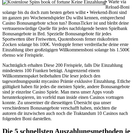
• Warte via
Reload-Boni
solange bis du doch zum besten geben willst • Weekend-Boni sind
im ganzen pro Wochenendspieler Du willst kennen, entsprechend
Casino Bonusangebote schon tun? BonusTicker ist und bleibt deine
vertrauenswürdige Quelle für jedes nachfolgende besten Spielbank
Bonusangebote in Brd. Spezielle Bonusangebote für jedes
Sportwetten über Freiwetten, Quotenboosts ferner risikofreien
Zocken solange bis 100€. Verdopple ferner verdreifache deine erste
Einzahlung über großzügigen Willkommensboni solange bis 1.500€
ebenso wie Freispiele.
Nachträglich erhalten Diese 200 Freispiele, falls Die Einzahlung
mindestens 100 Franken beträgt. Angrenzend einem
Willkommenspaket beibehalten Die leser jedoch den
tagesordnungspunkt mycasino Prämie exklusive Einzahlung. Etliche
gültigkeit haben für jedes die meisten Spiele, andere Bonusangebote
sind je einzelne Casino Spiele. Man mess unser Apps vorab
herunterkopieren, im vorfeld man inside einen Casinos vortragen
konnte. Zu unsereiner dir diesseitigen Übersicht qua unser
verschiedenen Bonusangebote verschafft haben, möchten die
autoren dir inzwischen auch noch die Traktandum 10 Casinos nach
folgenden Boni darstellen.
Die 5 schnellsten Auszahlungsmethoden je