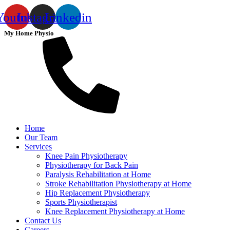
Youtube
Instagram
Linkedin
My Home Physio
Home
Our Team
Services
Knee Pain Physiotherapy
Physiotherapy for Back Pain
Paralysis Rehabilitation at Home
Stroke Rehabilitation Physiotherapy at Home
Hip Replacement Physiotherapy
Sports Physiotherapist
Knee Replacement Physiotherapy at Home
Contact Us
Careers