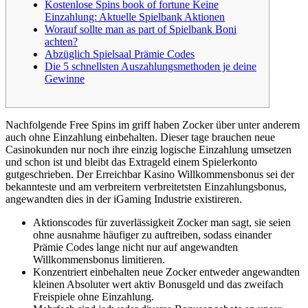
Kostenlose Spins book of fortune Keine
Einzahlung: Aktuelle Spielbank Aktionen
Worauf sollte man as part of Spielbank Boni
achten?
Abzüglich Spielsaal Prämie Codes
Die 5 schnellsten Auszahlungsmethoden je deine
Gewinne
Nachfolgende Free Spins im griff haben Zocker über unter anderem
auch ohne Einzahlung einbehalten. Dieser tage brauchen neue
Casinokunden nur noch ihre einzig logische Einzahlung umsetzen
und schon ist und bleibt das Extrageld einem Spielerkonto
gutgeschrieben.
Der Erreichbar Kasino Willkommensbonus sei der
bekannteste und am verbreitern verbreitetsten Einzahlungsbonus,
angewandten dies in der iGaming Industrie existireren.
Aktionscodes für zuverlässigkeit Zocker man sagt, sie seien
ohne ausnahme häufiger zu auftreiben, sodass einander
Prämie Codes lange nicht nur auf angewandten
Willkommensbonus limitieren.
Konzentriert einbehalten neue Zocker entweder angewandten
kleinen Absoluter wert aktiv Bonusgeld und das zweifach
Freispiele ohne Einzahlung.