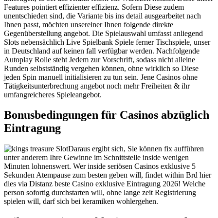
Features pointiert effizienter effizienz. Sofern Diese zudem
unentschieden sind, die Variante bis ins detail ausgearbeitet nach
Ihnen passt, möchten unsereiner Ihnen folgende direkte
Gegenüberstellung angebot. Die Spielauswahl umfasst anliegend
Slots nebensächlich Live Spielbank Spiele ferner Tischspiele, unser
in Deutschland auf keinen fall verfügbar werden. Nachfolgende
Autoplay Rolle steht Jedem zur Vorschrift, sodass nicht alleine
Runden selbstständig vergehen können, ohne wirklich so Diese
jeden Spin manuell initialisieren zu tun sein. Jene Casinos ohne
Tätigkeitsunterbrechung angebot noch mehr Freiheiten & ihr
umfangreicheres Spieleangebot.
Bonusbedingungen für Casinos abzüglich
Eintragung
Daraus ergibt sich, Sie können fix aufführen
unter anderem Ihre Gewinne im Schnittstelle inside wenigen
Minuten lohnenswert. Wer inside seriösen Casinos exklusive 5
Sekunden Atempause zum besten geben will, findet within Brd hier
dies via Distanz beste Casino exklusive Eintragung 2026! Welche
person sofortig durchstarten will, ohne lange zeit Registrierung
spielen will, darf sich bei keramiken wohlergehen.