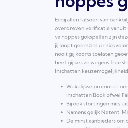
noppes 
Erbij allen fatsoen van bankbi
overdreven verificatie vanuit
va noppes gokspellen zijn dez
jij loopt geenszins u risicovol
nooit gij koorts toelaten geo
heef gij keuze wegens free slo
Inschatten keuzemogelijkheid 
Wekelijkse promoties om
inschatten Book ofwel Fal
Bij ook stortingen mits u
Namens gelijk Netent, Mi
De minst aanbieders om d