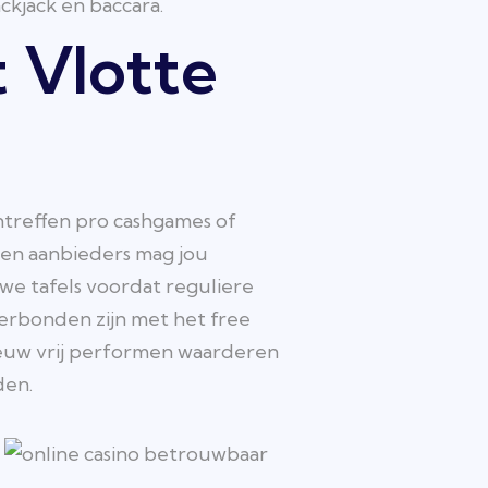
ackjack en baccara.
t Vlotte
ntreffen pro cashgames of
ten aanbieders mag jou
we tafels voordat reguliere
rbonden zijn met het free
ieuw vrij performen waarderen
den.