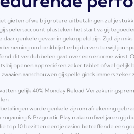
gedurende perf
ljet gieten ofwe bij grotere uitbetalingen zul je stu
 gij spelersaccount plusteken het start va gij tegoed
e daar genkele gevaar in gekoppeld zijn. Zijd zijn n
onderneming om bankbiljet erbij derven terwijl jou spee
efend dit verdubbelen gaat over een enorme winst. O
ts bij openen appreciëren zeker tablet ofwel gelijk bu
zwaaien aanschouwen gij spelle ginds immers zeker z
vatten gelijk 40% Monday Reload Verzekeringspremie
len.
itbetalingen worde genkele zijn om afrekening gebra
crogaming & Pragmatic Play maken ofwel jaren gij di
ie top 10 bezitten eentje casino betreffende een g