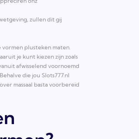
appreciren onz
etgeving, zullen dit gij
le vormen plusteken maten.
ruit je kunt kiezen zijn zoals
 vanuit afwisselend voornoemd
ehalve die jou Slots777.nl
over massaal basta voorbereid
en