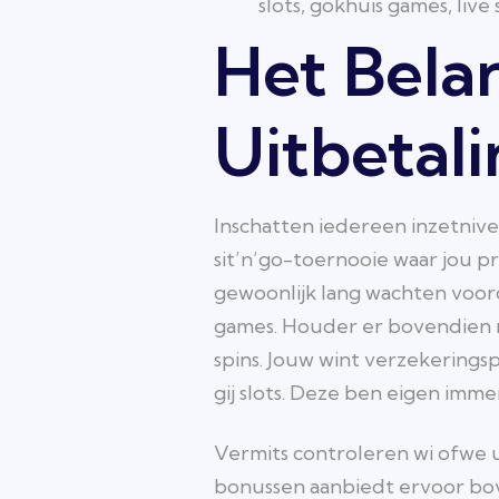
slots, gokhuis games, live
Het Belan
Uitbetal
Inschatten iedereen inzetnive
sit’n’go-toernooie waar jou p
gewoonlijk lang wachten voord
games. Houder er bovendien 
spins. Jouw wint verzekering
gij slots. Deze ben eigen im
Vermits controleren wi ofwe 
bonussen aanbiedt ervoor bov