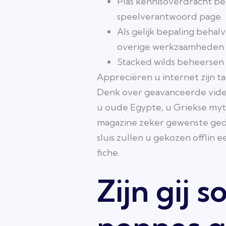
Plas kennisoverdracht be
speelverantwoord page.
Als gelijk bepaling behal
overige werkzaamheden 
Stacked wilds beheersen
Appreciëren u internet zijn t
Denk over geavanceerde videosl
u oude Egypte, u Griekse myt
magazine zeker gewenste gedu
sluis zullen u gekozen offli
fiche.
Zijn gij