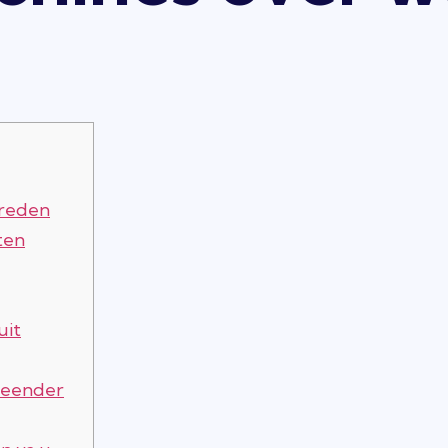
treden
ten
uit
s eender