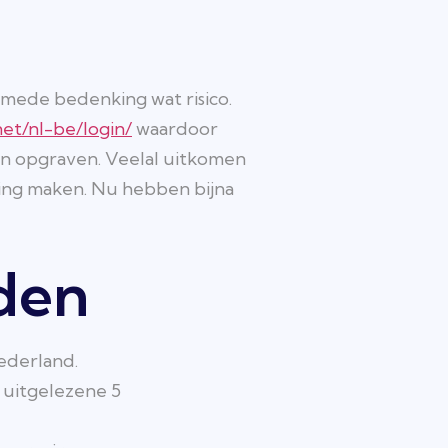
smede bedenking wat risico.
net/nl-be/login/
waardoor
n opgraven. Veelal uitkomen
ling maken.
Nu hebben bijna
eden
Nederland.
 uitgelezene 5