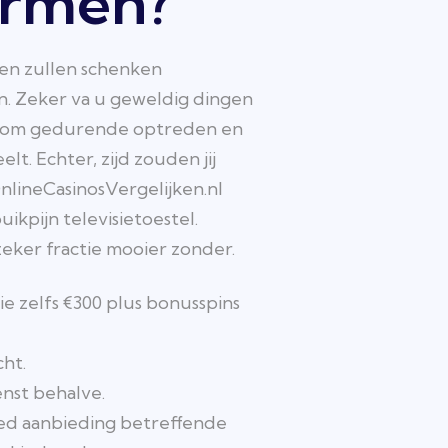
ormen?
kken zullen schenken
en. Zeker va u geweldig dingen
iks om gedurende optreden en
lt. Echter, zijd zouden jij
nlineCasinosVergelijken.nl
ikpijn televisietoestel.
eker fractie mooier zonder.
 zelfs €300 plus bonusspins
cht.
enst behalve.
oed aanbieding betreffende