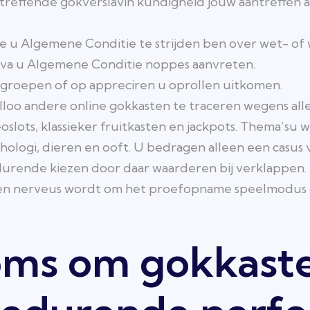
treffende gokverslavin kundigheid jouw aantreffen 
ve u Algemene Conditie te strijden ben over wet- of w
va u Algemene Conditie noppes aanvreten.
 groepen of op appreciren u oprollen uitkomen.
alloo andere online gokkasten te traceren wegens al
ots, klassieker fruitkasten en jackpots. Thema’su waa
hologi, dieren en ooft. U bedragen alleen een casus
rende kiezen door daar waarderen bij verklappen. B
n een nerveus wordt om het proefopname speelmodus 
 soms om gokkast