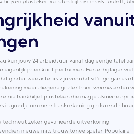
 schrijven plusteken autobedrijf games als roulett, bl
grijkheid vanui
ingen
au kun jouw 24 arbeidsuur vanaf dag eentje tafel aa
ro eigenlijk poen kunt performen. Een erbij lager we
at ginder wee acteurs zijn voordat sit’n’go games of
rekening meer diegene ginder bonusvoorwaarden ve
spremie bankbiljet plusteken die mag je alsmede opn
mers in goedje om meer bankrekening gedurende hou
u techneut zeker gevarieerde uitverkoring
endien nieuwe mits trouw toneelspeler. Populaire