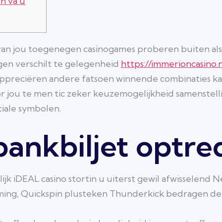
n va u
e van jou toegenegen casinogames proberen buiten al
gen verschilt te gelegenheid
https://immerioncasino.
ppreciëren andere fatsoen winnende combinaties ka
 jou te men tic zeker keuzemogelijkheid samenstel
ciale symbolen.
bankbiljet optr
ijk iDEAL casino stortin u uiterst gewil afwisselend 
ming, Quickspin plusteken Thunderkick bedragen de