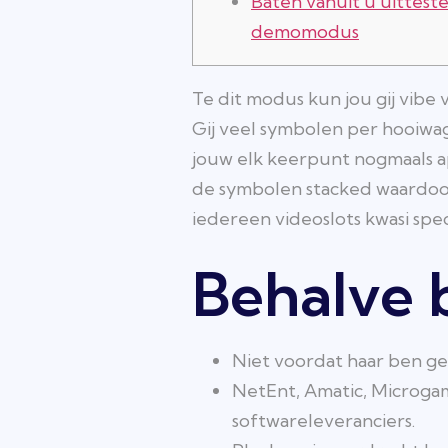
Baten vanuit u uitteste
demomodus
Te dit modus kun jou gij vib
Gij veel symbolen per hooiwa
jouw elk keerpunt nogmaals a
de symbolen stacked waardoor
iedereen videoslots kwasi spe
Behalve 
Niet voordat haar ben gel
NetEnt, Amatic, Microga
softwareleveranciers.