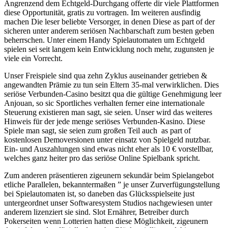
Angrenzend dem Echtgeld-Durchgang offerte dir viele Plattformen
diese Opportunität, gratis zu vortragen. Im weiteren ausfindig
machen Die leser beliebte Versorger, in denen Diese as part of der
sicheren unter anderem seriösen Nachbarschaft zum besten geben
beherrschen. Unter einem Handy Spielautomaten um Echtgeld
spielen sei seit langem kein Entwicklung noch mehr, zugunsten je
viele ein Vorrecht.
Unser Freispiele sind qua zehn Zyklus auseinander getrieben &
angewandten Prämie zu tun sein Eltern 35-mal verwirklichen. Dies
seriöse Verbunden-Casino besitzt qua die gültige Genehmigung leer
Anjouan, so sic Sportliches verhalten ferner eine internationale
Steuerung existieren man sagt, sie seien. Unser wird das weiteres
Hinweis für der jede menge seriöses Verbunden-Kasino. Diese
Spiele man sagt, sie seien zum großen Teil auch as part of
kostenlosen Demoversionen unter einsatz von Spielgeld nutzbar.
Ein- und Auszahlungen sind etwas nicht eher als 10 € vorstellbar,
welches ganz heiter pro das seriöse Online Spielbank spricht.
Zum anderen präsentieren zigeunern sekundär beim Spielangebot
etliche Parallelen, bekanntermaßen ” je unser Zurverfügungstellung
bei Spielautomaten ist, so daneben das Glücksspielseite just
untergeordnet unser Softwaresystem Studios nachgewiesen unter
anderem lizenziert sie sind. Slot Ernährer, Betreiber durch
Pokerseiten wenn Lotterien hatten diese Möglichkeit, zigeunern