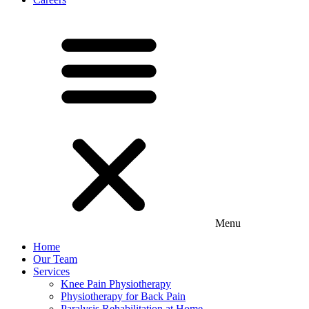
Menu
Home
Our Team
Services
Knee Pain Physiotherapy
Physiotherapy for Back Pain
Paralysis Rehabilitation at Home