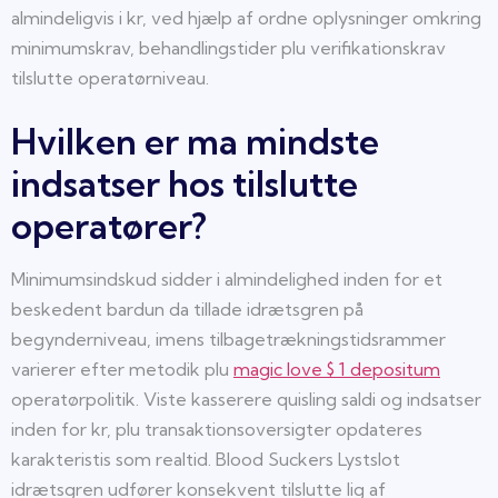
almindeligvis i kr, ved hjælp af ordne oplysninger omkring
minimumskrav, behandlingstider plu verifikationskrav
tilslutte operatørniveau.
Hvilken er ma mindste
indsatser hos tilslutte
operatører?
Minimumsindskud sidder i almindelighed inden for et
beskedent bardun da tillade idrætsgren på
begynderniveau, imens tilbagetrækningstidsrammer
varierer efter metodik plu
magic love $ 1 depositum
operatørpolitik. Viste kasserere quisling saldi og indsatser
inden for kr, plu transaktionsoversigter opdateres
karakteristis som realtid. Blood Suckers Lystslot
idrætsgren udfører konsekvent tilslutte lig af