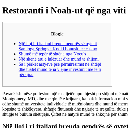
Restoranti i Noah-ut që nga viti
Blogje
Një lloj i ri italiani brenda qendrës së qytetit
Saratoga Springs.: Kodi i bonusit ice casino
Shumë më tepër të shtëna nga Noeu's
Një skenë arti e lulëzuar dhe mund të shijoni
Sa i përket arsyeve pse përmirësimet në shtëpi
dhe tualet mund të ia vlejnë investimit më të ri
për qira.
Pavarësisht nëse po festoni një rast tjetër apo thjesht po shijoni një 
Montgomery, MD, dhe me qiratë e krijuara, ka pak informacion mbi s
edhe shumë universitete individuale të mirënjohura dhe mund të merrni
kopshte të shkëlqyera, shfaqje fluturash dhe ngjarje të rregullta, duk
shtigje të bukura shëtitjeje. Çiftet në natyrë mund të shkojnë për shumë
Një lloj i ri italiani brenda qendrës së qyte