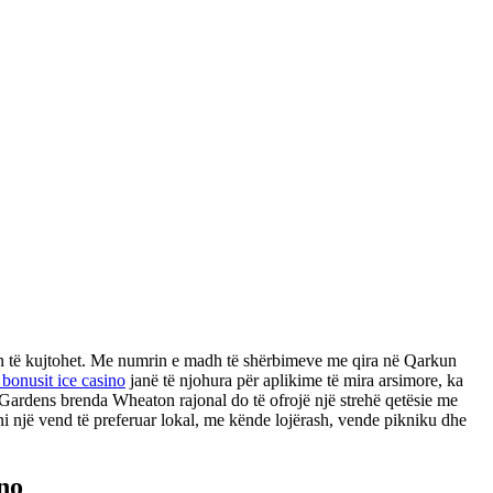
a vlen të kujtohet. Me numrin e madh të shërbimeve me qira në Qarkun
 bonusit ice casino
janë të njohura për aplikime të mira arsimore, ka
e Gardens brenda Wheaton rajonal do të ofrojë një strehë qetësie me
ni një vend të preferuar lokal, me kënde lojërash, vende pikniku dhe
ino