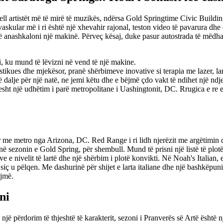
jell artistët më të mirë të muzikës, ndërsa Gold Springtime Civic Buildi
skular më i ri është një xhevahir rajonal, teston video të pavarura dhe
të anashkaloni një makinë. Përveç kësaj, duke pasur autostrada të mëdha 
 ku mund të lëvizni në vend të një makine.
ostikues dhe mjekësor, pranë shërbimeve inovative si terapia me lazer, la
 dalje për një natë, ne jemi këtu dhe e bëjmë çdo vakt të ndihet një ndjes
esht një udhëtim i parë metropolitane i Uashingtonit, DC. Rrugica e re e
 me metro nga Arizona, DC. Red Range i ri lidh njerëzit me argëtimin 
 në sezonin e Gold Spring, për shembull. Mund të prisni një listë të plotë
 e nivelit të lartë dhe një shërbim i plotë konvikti. Në Noah's Italian, e 
u siç u pëlqen. Me dashurinë për shijet e larta italiane dhe një bashkëpu
ojmë.
ni
një përdorim të thjeshtë të karakterit, sezoni i Pranverës së Artë është 