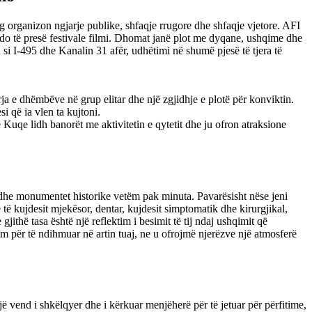
ng organizon ngjarje publike, shfaqje rrugore dhe shfaqje vjetore. AFI
 do të presë festivale filmi. Dhomat janë plot me dyqane, ushqime dhe
si I-495 dhe Kanalin 31 afër, udhëtimi në shumë pjesë të tjera të
rja e dhëmbëve në grup elitar dhe një zgjidhje e plotë për konviktin.
i që ia vlen ta kujtoni.
 Kuqe lidh banorët me aktivitetin e qytetit dhe ju ofron atraksione
dhe monumentet historike vetëm pak minuta. Pavarësisht nëse jeni
 të kujdesit mjekësor, dentar, kujdesit simptomatik dhe kirurgjikal,
gjithë tasa është një reflektim i besimit të tij ndaj ushqimit që
nim për të ndihmuar në artin tuaj, ne u ofrojmë njerëzve një atmosferë
një vend i shkëlqyer dhe i kërkuar menjëherë për të jetuar për përfitime,