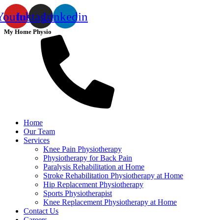
Youtube
Instagram
Linkedin
My Home Physio
Home
Our Team
Services
Knee Pain Physiotherapy
Physiotherapy for Back Pain
Paralysis Rehabilitation at Home
Stroke Rehabilitation Physiotherapy at Home
Hip Replacement Physiotherapy
Sports Physiotherapist
Knee Replacement Physiotherapy at Home
Contact Us
Careers