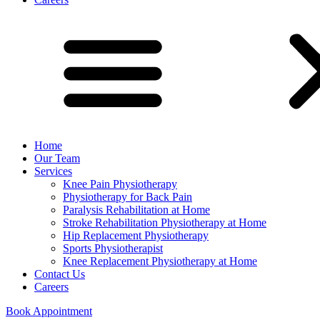
Home
Our Team
Services
Knee Pain Physiotherapy
Physiotherapy for Back Pain
Paralysis Rehabilitation at Home
Stroke Rehabilitation Physiotherapy at Home
Hip Replacement Physiotherapy
Sports Physiotherapist
Knee Replacement Physiotherapy at Home
Contact Us
Careers
Book Appointment