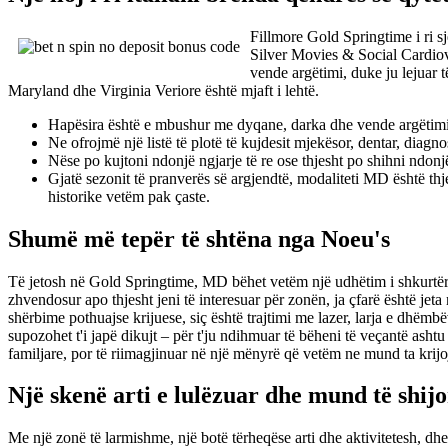
Fillmore Gold Springtime i ri s
Silver Movies & Social Cardiova
vende argëtimi, duke ju lejuar 
Maryland dhe Virginia Veriore është mjaft i lehtë.
Hapësira është e mbushur me dyqane, darka dhe vende argëtimi,
Ne ofrojmë një listë të plotë të kujdesit mjekësor, dentar, diagn
Nëse po kujtoni ndonjë ngjarje të re ose thjesht po shihni ndonjë
Gjatë sezonit të pranverës së argjendtë, modaliteti MD është thj
historike vetëm pak çaste.
Shumë më tepër të shtëna nga Noeu's
Të jetosh në Gold Springtime, MD bëhet vetëm një udhëtim i shkurtër
zhvendosur apo thjesht jeni të interesuar për zonën, ja çfarë është jeta
shërbime pothuajse krijuese, siç është trajtimi me lazer, larja e dhëmbëve
supozohet t'i japë dikujt – për t'ju ndihmuar të bëheni të veçantë asht
familjare, por të riimagjinuar në një mënyrë që vetëm ne mund ta krij
Një skenë arti e lulëzuar dhe mund të shijo
Me një zonë të larmishme, një botë tërheqëse arti dhe aktivitetesh, dhe 