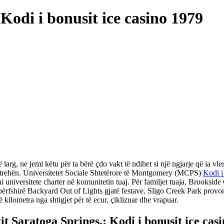
 Kodi i bonusit ice casino 1979
natë larg, ne jemi këtu për ta bërë çdo vakt të ndihet si një ngjarje që i
trehën.
Universitetet Sociale Shtetërore të Montgomery (MCPS)
Kodi i
 universitete charter në komunitetin tuaj. Për familjet tuaja, Brooksid
e përfshirë Backyard Out of Lights gjatë festave. Sligo Creek Park provo
 kilometra nga shtigjet për të ecur, çiklizuar dhe vrapuar.
tit Saratoga Springs.: Kodi i bonusit ice cas