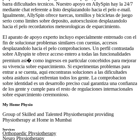
barra dificultades tecnicos. Nuestro apoyo en AllySpin hay la 24/7
mediante chat referente a listo desplazandolo hacia el pelo e-mail.
Igualmente, AllySpin ofrece tuercas, tornillos y bicicletas de juego
serio como limites sobre deposito, autoexclusion desplazandolo
hacia el pelo recordatorios meteorologicas de esparcimiento.
El aparato de apoyo experto incluyo especialmente entrenado con el
fin de solucionar problemas similares con cuentas, accesos
desplazandolo hacia el pelo comprobaciones. Un perfil contrastada
sobre Allyspin te ofrece acceso entero a todas las funcionalidades
premium asi� como ingresos en particular concebidos para mejorar
su vivencia sobre esparcimiento. Si experimentas problemas para
entrar a se cuenta, aqui encontraras soluciones a las dificultades
sobra asiduos cual enfrentan todos los gente. La comprobacion
sobre identidad es un desarrollo preciso cual garantiza una confianza
de los gente y cumple para el resto de regulaciones internacionales
sobre esparcimiento ceremonioso.
My Home Physio
Group of Skilled and Talented Physiotherapist providing
Physiotherapy at Home in Mumbai
Services
Orthopaedic Physiotherapy
Neuro Physiotherapy