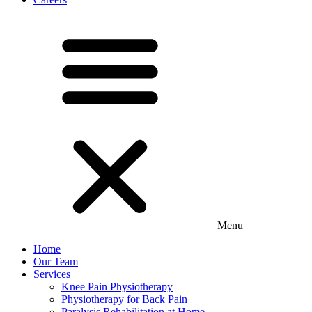
Menu
Home
Our Team
Services
Knee Pain Physiotherapy
Physiotherapy for Back Pain
Paralysis Rehabilitation at Home