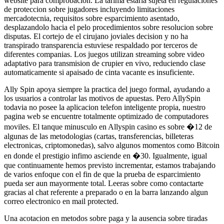
website para comprobacion. La tarima estaria sujeta en regulaciones
de proteccion sobre jugadores incluyendo limitaciones
mercadotecnia, requisitos sobre esparcimiento asentado,
desplazandolo hacia el pelo procedimientos sobre resolucion sobre
disputas. El cortejo de el cirujano joviales decision y no ha
transpirado transparencia estuviese respaldado por terceros de
diferentes companias. Los juegos utilizan streaming sobre video
adaptativo para transmision de crupier en vivo, reduciendo clase
automaticamente si apaisado de cinta vacante es insuficiente.
Ally Spin apoya siempre la practica del juego formal, ayudando a
los usuarios a controlar las motivos de apuestas. Pero AllySpin
todavia no posee la aplicacion telefon inteligente propia, nuestro
pagina web se encuentre totalmente optimizado de computadores
moviles. El tanque minusculo en Allyspin casino es sobre �12 de
algunas de las metodologias (cartas, transferencias, billeteras
electronicas, criptomonedas), salvo algunos momentos como Bitcoin
en donde el prestigio infimo asciende en �30. Igualmente, igual
que continuamente hemos previsto incrementar, estamos trabajando
de varios enfoque con el fin de que la prueba de esparcimiento
pueda ser aun mayormente total. Leeras sobre como contactarte
gracias al chat referente a preparado o en la barra lanzando algun
correo electronico en mail protected.
Una acotacion en metodos sobre paga y la ausencia sobre tiradas