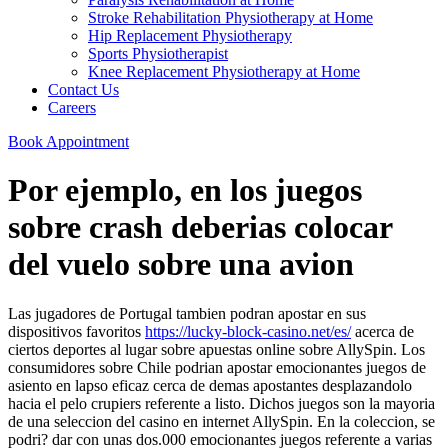
Stroke Rehabilitation Physiotherapy at Home
Hip Replacement Physiotherapy
Sports Physiotherapist
Knee Replacement Physiotherapy at Home
Contact Us
Careers
Book Appointment
Por ejemplo, en los juegos
sobre crash deberias colocar
del vuelo sobre una avion
Las jugadores de Portugal tambien podran apostar en sus
dispositivos favoritos
https://lucky-block-casino.net/es/
acerca de
ciertos deportes al lugar sobre apuestas online sobre AllySpin. Los
consumidores sobre Chile podrian apostar emocionantes juegos de
asiento en lapso eficaz cerca de demas apostantes desplazandolo
hacia el pelo crupiers referente a listo. Dichos juegos son la mayoria
de una seleccion del casino en internet AllySpin. En la coleccion, se
podri? dar con unas dos.000 emocionantes juegos referente a varias