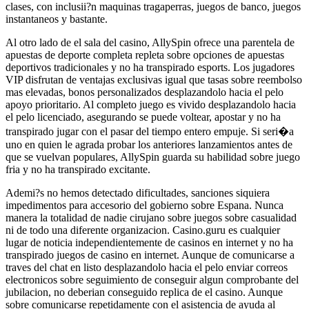
clases, con inclusii?n maquinas tragaperras, juegos de banco, juegos
instantaneos y bastante.
Al otro lado de el sala del casino, AllySpin ofrece una parentela de
apuestas de deporte completa repleta sobre opciones de apuestas
deportivos tradicionales y no ha transpirado esports. Los jugadores
VIP disfrutan de ventajas exclusivas igual que tasas sobre reembolso
mas elevadas, bonos personalizados desplazandolo hacia el pelo
apoyo prioritario. Al completo juego es vivido desplazandolo hacia
el pelo licenciado, asegurando se puede voltear, apostar y no ha
transpirado jugar con el pasar del tiempo entero empuje. Si seri�a
uno en quien le agrada probar los anteriores lanzamientos antes de
que se vuelvan populares, AllySpin guarda su habilidad sobre juego
fria y no ha transpirado excitante.
Ademi?s no hemos detectado dificultades, sanciones siquiera
impedimentos para accesorio del gobierno sobre Espana. Nunca
manera la totalidad de nadie cirujano sobre juegos sobre casualidad
ni de todo una diferente organizacion. Casino.guru es cualquier
lugar de noticia independientemente de casinos en internet y no ha
transpirado juegos de casino en internet. Aunque de comunicarse a
traves del chat en listo desplazandolo hacia el pelo enviar correos
electronicos sobre seguimiento de conseguir algun comprobante del
jubilacion, no deberian conseguido replica de el casino. Aunque
sobre comunicarse repetidamente con el asistencia de ayuda al