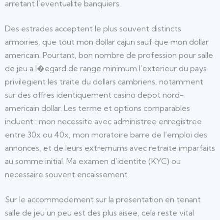
arretant l’eventualite banquiers.
Des estrades acceptent le plus souvent distincts
armoiries, que tout mon dollar cajun sauf que mon dollar
americain. Pourtant, bon nombre de profession pour salle
de jeu a l�egard de range minimum l’exterieur du pays
privilegient les traite du dollars cambriens, notamment
sur des offres identiquement casino depot nord-
americain dollar. Les terme et options comparables
incluent : mon necessite avec administree enregistree
entre 30x ou 40x, mon moratoire barre de l’emploi des
annonces, et de leurs extremums avec retraite imparfaits
au somme initial. Ma examen d’identite (KYC) ou
necessaire souvent encaissement.
Sur le accommodement sur la presentation en tenant
salle de jeu un peu est des plus aisee, cela reste vital