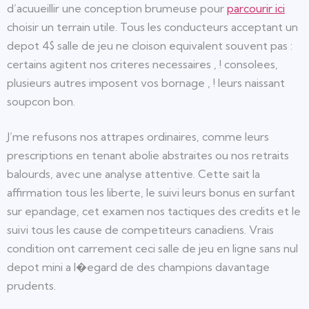
d’acuueillir une conception brumeuse pour
parcourir ici
choisir un terrain utile. Tous les conducteurs acceptant un
depot 4$ salle de jeu ne cloison equivalent souvent pas :
certains agitent nos criteres necessaires , ! consolees,
plusieurs autres imposent vos bornage , ! leurs naissant
soupcon bon.
J’me refusons nos attrapes ordinaires, comme leurs
prescriptions en tenant abolie abstraites ou nos retraits
balourds, avec une analyse attentive. Cette sait la
affirmation tous les liberte, le suivi leurs bonus en surfant
sur epandage, cet examen nos tactiques des credits et le
suivi tous les cause de competiteurs canadiens. Vrais
condition ont carrement ceci salle de jeu en ligne sans nul
depot mini a l�egard de des champions davantage
prudents.