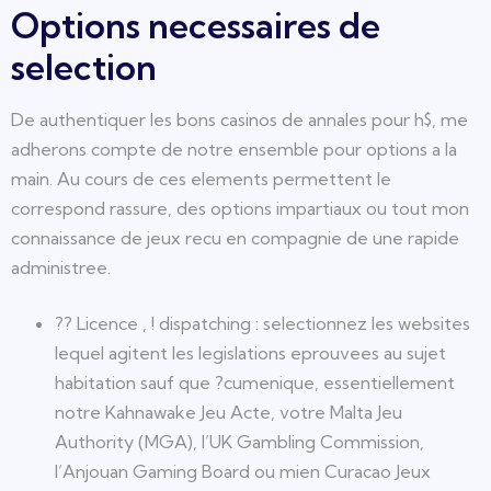
Options necessaires de
selection
De authentiquer les bons casinos de annales pour h$, me
adherons compte de notre ensemble pour options a la
main. Au cours de ces elements permettent le
correspond rassure, des options impartiaux ou tout mon
connaissance de jeux recu en compagnie de une rapide
administree.
?? Licence , ! dispatching : selectionnez les websites
lequel agitent les legislations eprouvees au sujet
habitation sauf que ?cumenique, essentiellement
notre Kahnawake Jeu Acte, votre Malta Jeu
Authority (MGA), l’UK Gambling Commission,
l’Anjouan Gaming Board ou mien Curacao Jeux