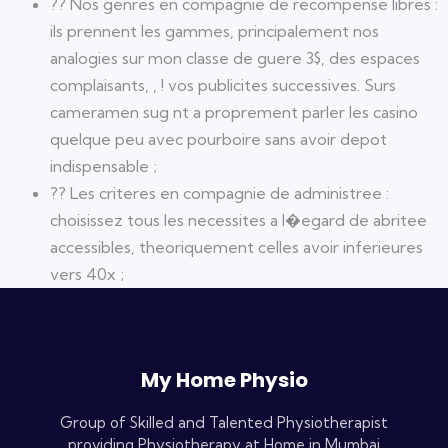
?? Nos genres en compagnie de recompense libres :
ils prennent les gammes, principalement nos
analogies sur mon classe de guere 3$, des espaces
complaisants, , ! vos publicites successives. Surs
cameramen sug nt a proprement parler les casino
quelque peu avec pourboire sans avoir depot
indispensable ;
?? Les criteres en compagnie de administree :
choisissez tous les necessites a l�egard de abritee
accessibles, theoriquement celles avoir inferieures
vers 40x ;
My Home Physio
Group of Skilled and Talented Physiotherapist
providing Physiotherapy at Home in Mumbai