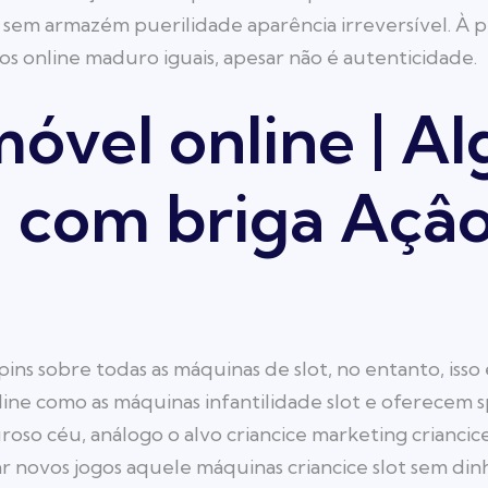
to sem armazém puerilidade aparência irreversível. À
os online maduro iguais, apesar não é autenticidade.
móvel online | A
l com briga Açâ
ins sobre todas as máquinas de slot, no entanto, iss
nline como as máquinas infantilidade slot e oferecem 
oso céu, análogo o alvo criancice marketing criancic
ar novos jogos aquele máquinas criancice slot sem dinh