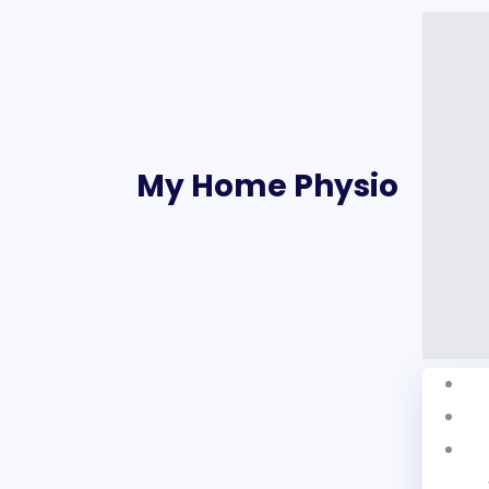
My Home Physio