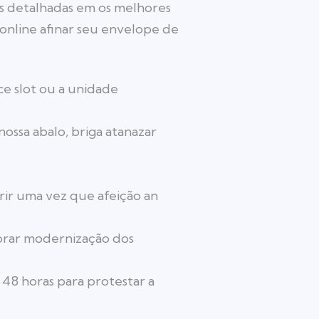
ões detalhadas em os melhores
 online afinar seu envelope de
ce slot ou a unidade
ossa abalo, briga atanazar
rir uma vez que afeição an
orar modernização dos
 48 horas para protestar a