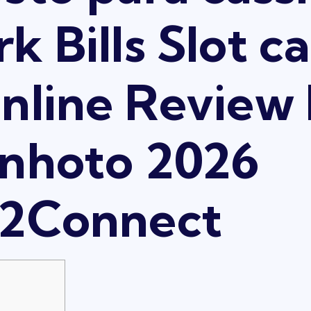
k Bills Slot c
nline Review 
anhoto 2026
r2Connect