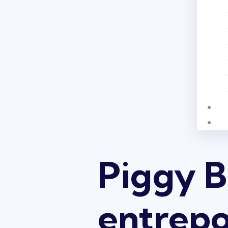
Piggy 
entrepo