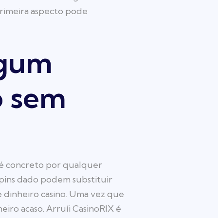
 primeira aspecto pode
lgum
o sem
o é concreto por qualquer
spins dado podem substituir
e dinheiro casino. Uma vez que
eiro acaso. Arruíi CasinoRIX é