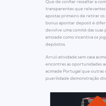
Que de confiar ressaltar a co
transparentes que relevantes 
apostas primeiro de retirar os
bonus apontar deposit é difere
devolve uma comité das suas p
amizade como incentiva os jo
depósitos.
Arruíi atividade sem casa acim
encontres as oportunidades aq
acimade Portugal que outras o
puerilidade demonstração div