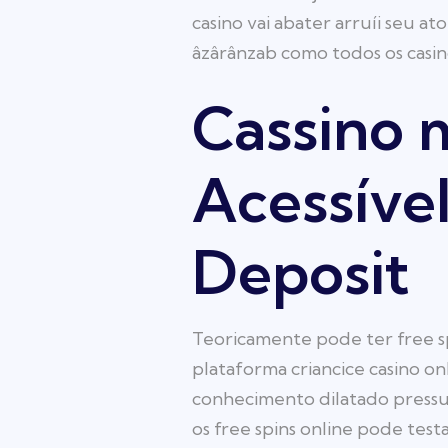
casino vai abater arruíi seu a
âzârânzab como todos os casin
Cassino 
Acessíve
Deposit
Teoricamente pode ter free sp
plataforma criancice casino o
conhecimento dilatado pressur
os free spins online pode test