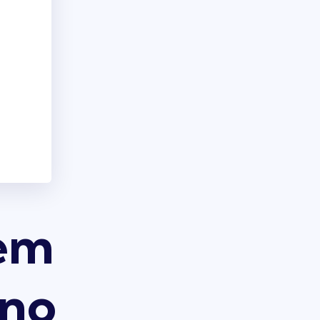
sem
ino