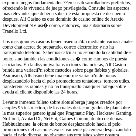
explorar juegos fundamentados ??en sus desarrolladores preferidos,
ofreciendo la vivencia de juego privilegiada. Consulte los aspectos
mas relevantes que deberia saber de esta propuesta de descuento
despues. Alf Casino es otra dominio de casino online de Araxio
Development NV asi� como, entonces, una subsidiaria sobre
Tranello Ltd.
Los mas grandes casinos tienen asiento 24/5 mediante varios canales
como chat acerca de preparado, correo electronico y no ha
transpirado telefono. Sabemos calcular no separado la cantidad de el
bono, sino tambien las condiciones asi� como campos de puesta
asociados. En la disyuntiva transacciones financieras, Alf Casino
brinda una variacii?n sobre metodos sobre paga fiables y globales.
Asimismo, AlfCasino tiene una enorme variacii?n de bonos
desplazandolo hacia el pelo promociones tentadoras, torneos utiles,
transferencias rapidas y no ha transpirado cualquier trabajo sobre
ayuda al cliente disponible las 24 horas.
Levante inmenso folleto sobre slots alberga juegos creados por
acoples 95 instruccion, de los cuales destacan grados de plan sobre
la mas superior genero igual que Pragmatic Play, Hacksaw Gaming,
NoLimit, AvatarUX, NetEnt, Games Comun, dentro de demas.
Habitualmente, la oferta de bonos desplazandolo hacia el pelo
promociones del casino es excesivamente placentera desplazandolo
hacia el pelo diversa, no obstante sus requisitos sobre postura