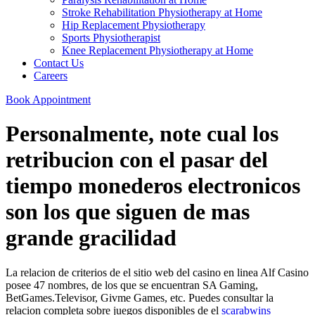
Stroke Rehabilitation Physiotherapy at Home
Hip Replacement Physiotherapy
Sports Physiotherapist
Knee Replacement Physiotherapy at Home
Contact Us
Careers
Book Appointment
Personalmente, note cual los
retribucion con el pasar del
tiempo monederos electronicos
son los que siguen de mas
grande gracilidad
La relacion de criterios de el sitio web del casino en linea Alf Casino
posee 47 nombres, de los que se encuentran SA Gaming,
BetGames.Televisor, Givme Games, etc. Puedes consultar la
relacion completa sobre juegos disponibles de el
scarabwins