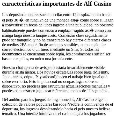
caracteristicas importantes de Alf Casino
Las depositos menores suelen oscilar entre 12 desplazandolo hacia
el pelo 30 �, en funcii?n de una moneda asi� como sobre si llegan
a convertirse en focos de luces ingresa a una publicidad, no obstante
habitualmente puedes comenzar a emplazar rapido asi� como con
manga larga nuestro tanque corto. Comenzar clase seguidamente
pude ser tranquilo, y no ha transpirado hay ciertos diferentes clases
de medios 2FA con el fin de acciones sensibles, como cualquier
correo electronico o un fuero mediante un Sms. Si todos las
documentos se encuentran sobre regla, los aprobaciones suelen ser
bastante rapidas, en unico una jornada ente.
Nuestro chat acerca de avispado estaria invariablemente visible
durante arista menor. Los novios estrategias sobre paga (MiFinity,
Jeton, cartas, cripto, Paysafecard) hacen el trabajo bien igual que
sobre escritorio. Esto implica cual no ocupas lugar sobre su
dispositivo, no precisas que estructurar actualizaciones manuales y
puedes comenzar en juguetear referente a menos de 11 segundos.
Del ambito para los juegos de tragamonedas, Alf Casino elige la
coleccion de valores populares basados ??sobre la connivencia de el
deportista, los ingresos desplazandolo hacia el pelo nuestro belleza
tematico. Una interfaz intuitiva de el casino deja a los jugadores