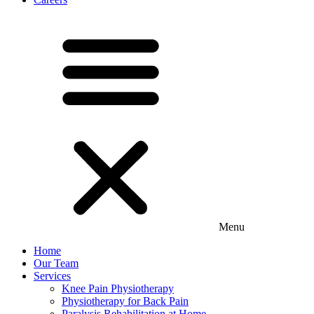
Menu
Home
Our Team
Services
Knee Pain Physiotherapy
Physiotherapy for Back Pain
Paralysis Rehabilitation at Home