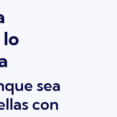
a
 lo
a
unque sea
llas con