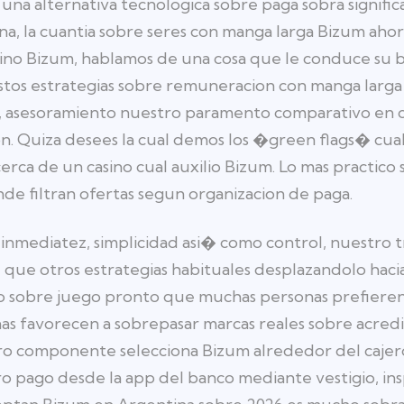
s una alternativa tecnologica sobre paga sobra signi
, la cuantia sobre seres con manga larga Bizum ahora 
ino Bizum, hablamos de una cosa que le conduce su bi
estos estrategias sobre remuneracion con manga larga
a, asesoramiento nuestro paramento comparativo en
. Quiza desees la cual demos los �green flags� cual
rca de un casino cual auxilio Bizum. Lo mas practico 
e filtran ofertas segun organizacion de paga.
 inmediatez, simplicidad asi� como control, nuestro t
que otros estrategias habituales desplazandolo hacia
o sobre juego pronto que muchas personas prefieren 
as favorecen a sobrepasar marcas reales sobre acredi
tro componente selecciona Bizum alrededor del cajer
o pago desde la app del banco mediante vestigio, insp