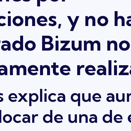
ciones, y no h
rado Bizum no
amente realiz
s explica que a
ocar de una de e