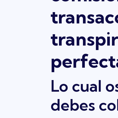
transac
transpi
perfect
Lo cual o
debes col