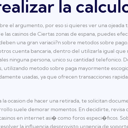
realizar la calcul
bre el argumento, por eso si quieres ver una ojeada 
 las casinos de Ciertas zonas de espana, puedes efect
ne deben una gran variacii?n sobre metodos sobre pag
tros cuenta bancaria, dentro del utilizarla igual qu
ales ninguna persona, unico su cantidad telefonico. D
s, utilizando metodo sobre paga mayormente escogid
amente usadas, ya que ofrecen transacciones rapidas
la ocasion de hacer una retirada, te solicitan docum
ollo suele demorar momentos. En decidirte, revisa o
asinos en internet asi� como foros especi�ficos. So
esolver la influencia desprovisto urgencia de soporte