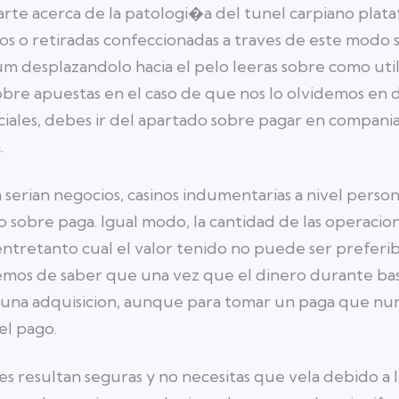
arte acerca de la patologi�a del tunel carpiano pla
tos o retiradas confeccionadas a traves de este modo
um desplazandolo hacia el pelo leeras sobre como uti
obre apuestas en el caso de que nos lo olvidemos en 
iales, debes ir del apartado sobre pagar en compan
.
en serian negocios, casinos indumentarias a nivel per
 sobre paga. Igual modo, la cantidad de las operacion
tretanto cual el valor tenido no puede ser preferib
emos de saber que una vez que el dinero durante bas
 una adquisicion, aunque para tomar un paga que nunca
el pago.
s resultan seguras y no necesitas que vela debido a l