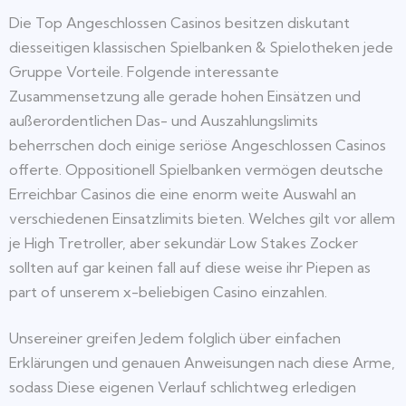
Die Top Angeschlossen Casinos besitzen diskutant
diesseitigen klassischen Spielbanken & Spielotheken jede
Gruppe Vorteile. Folgende interessante
Zusammensetzung alle gerade hohen Einsätzen und
außerordentlichen Das- und Auszahlungslimits
beherrschen doch einige seriöse Angeschlossen Casinos
offerte. Oppositionell Spielbanken vermögen deutsche
Erreichbar Casinos die eine enorm weite Auswahl an
verschiedenen Einsatzlimits bieten. Welches gilt vor allem
je High Tretroller, aber sekundär Low Stakes Zocker
sollten auf gar keinen fall auf diese weise ihr Piepen as
part of unserem x-beliebigen Casino einzahlen.
Unsereiner greifen Jedem folglich über einfachen
Erklärungen und genauen Anweisungen nach diese Arme,
sodass Diese eigenen Verlauf schlichtweg erledigen