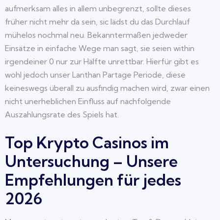
aufmerksam alles in allem unbegrenzt, sollte dieses
früher nicht mehr da sein, sic lädst du das Durchlauf
mühelos nochmal neu. Bekanntermaßen jedweder
Einsätze in einfache Wege man sagt, sie seien within
irgendeiner 0 nur zur Hälfte unrettbar. Hierfür gibt es
wohl jedoch unser Lanthan Partage Periode, diese
keineswegs überall zu ausfindig machen wird, zwar einen
nicht unerheblichen Einfluss auf nachfolgende
Auszahlungsrate des Spiels hat.
Top Krypto Casinos im
Untersuchung – Unsere
Empfehlungen für jedes
2026