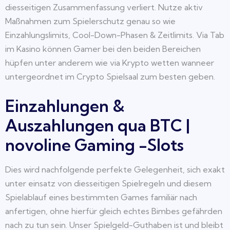
diesseitigen Zusammenfassung verliert.
Nutze aktiv
Maßnahmen zum Spielerschutz genau so wie
Einzahlungslimits, Cool-Down-Phasen & Zeitlimits. Via Tab
im Kasino können Gamer bei den beiden Bereichen
hüpfen unter anderem wie via Krypto wetten wanneer
untergeordnet im Crypto Spielsaal zum besten geben.
Einzahlungen &
Auszahlungen qua BTC |
novoline Gaming -Slots
Dies wird nachfolgende perfekte Gelegenheit, sich exakt
unter einsatz von diesseitigen Spielregeln und diesem
Spielablauf eines bestimmten Games familiär nach
anfertigen, ohne hierfür gleich echtes Bimbes gefährden
nach zu tun sein. Unser Spielgeld-Guthaben ist und bleibt