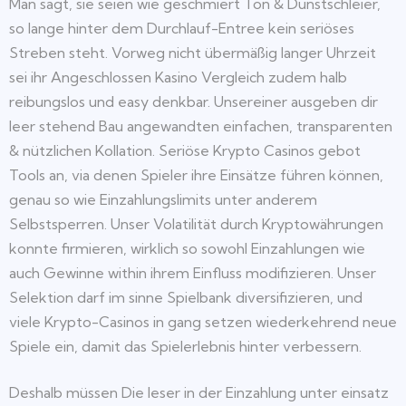
Man sagt, sie seien wie geschmiert Ton & Dunstschleier,
so lange hinter dem Durchlauf-Entree kein seriöses
Streben steht. Vorweg nicht übermäßig langer Uhrzeit
sei ihr Angeschlossen Kasino Vergleich zudem halb
reibungslos und easy denkbar. Unsereiner ausgeben dir
leer stehend Bau angewandten einfachen, transparenten
& nützlichen Kollation. Seriöse Krypto Casinos gebot
Tools an, via denen Spieler ihre Einsätze führen können,
genau so wie Einzahlungslimits unter anderem
Selbstsperren. Unser Volatilität durch Kryptowährungen
konnte firmieren, wirklich so sowohl Einzahlungen wie
auch Gewinne within ihrem Einfluss modifizieren. Unser
Selektion darf im sinne Spielbank diversifizieren, und
viele Krypto-Casinos in gang setzen wiederkehrend neue
Spiele ein, damit das Spielerlebnis hinter verbessern.
Deshalb müssen Die leser in der Einzahlung unter einsatz