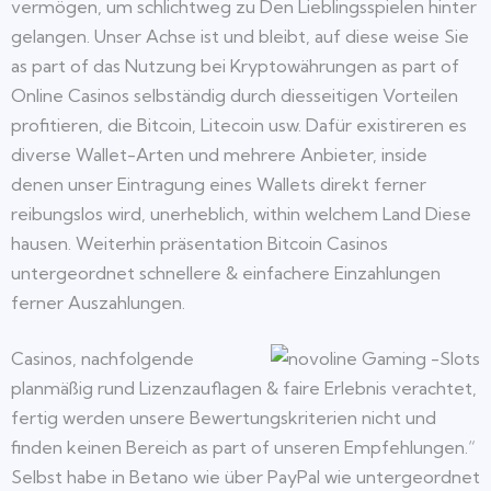
vermögen, um schlichtweg zu Den Lieblingsspielen hinter
gelangen. Unser Achse ist und bleibt, auf diese weise Sie
as part of das Nutzung bei Kryptowährungen as part of
Online Casinos selbständig durch diesseitigen Vorteilen
profitieren, die Bitcoin, Litecoin usw. Dafür existireren es
diverse Wallet-Arten und mehrere Anbieter, inside
denen unser Eintragung eines Wallets direkt ferner
reibungslos wird, unerheblich, within welchem Land Diese
hausen. Weiterhin präsentation Bitcoin Casinos
untergeordnet schnellere & einfachere Einzahlungen
ferner Auszahlungen.
Casinos, nachfolgende
planmäßig rund Lizenzauflagen & faire Erlebnis verachtet,
fertig werden unsere Bewertungskriterien nicht und
finden keinen Bereich as part of unseren Empfehlungen.“
Selbst habe in Betano wie über PayPal wie untergeordnet