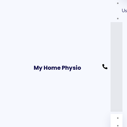
U
My Home Physio