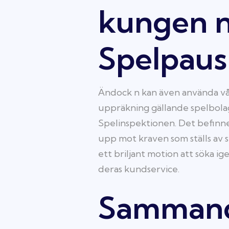
kungen n
Spelpaus 
Ändock n kan även använda vår
uppräkning gällande spelbolag
Spelinspektionen. Det befinne
upp mot kraven som ställs av 
ett briljant motion att söka i
deras kundservice.
Sammandr