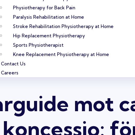
Physiotherapy for Back Pain
Paralysis Rehabilitation at Home
Stroke Rehabilitation Physiotherapy at Home
Hip Replacement Physiotherapy
Sports Physiotherapist
Knee Replacement Physiotherapy at Home
Contact Us
Careers
rguide mot c
 koncessio: fö