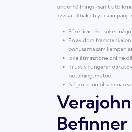
underhållnings- samt utbildn
avvika tillbaka tryta kampanjer
Före lirar såso söker någ
En av dom främsta skälen 
bonusarna sam kampanjern
Icke åtminstone online dä
Trustly fungerar därutöv
betalningsmetod.
Någo casino tillsamman sv
Verajohn
Befinner 