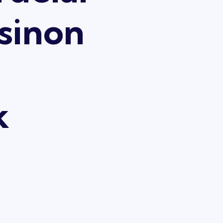
asinon
k