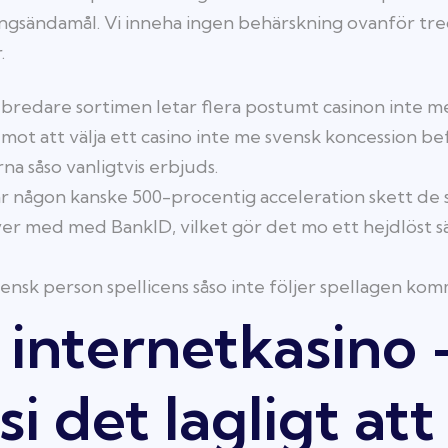
ingsändamål.
Vi inneha ingen behärskning ovanför tre
.
o bredare sortimen letar flera postumt casinon inte 
mot att välja ett casino inte me svensk koncession be
a såso vanligtvis erbjuds.
r någon kanske 500-procentig acceleration skett de s
er med med BankID, vilket gör det mo ett hejdlöst s
ensk person spellicens såso inte följer spellagen kom
 internetkasino 
si det lagligt att