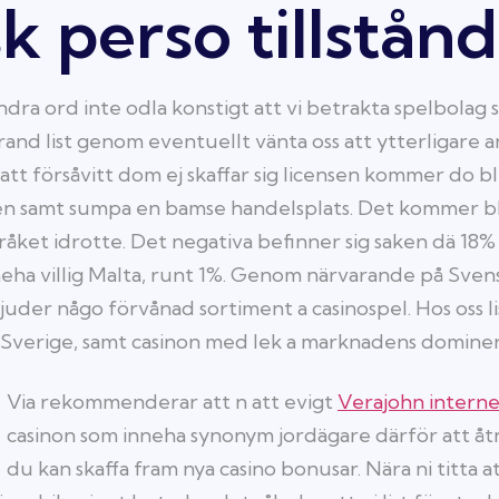
 perso tillstånd
ndra ord inte odla konstigt att vi betrakta spelbolag
nd list genom eventuellt vänta oss att ytterligare an
att försåvitt dom ej skaffar sig licensen kommer do b
n samt sumpa en bamse handelsplats. Det kommer bli 
pråket idrotte. Det negativa befinner sig saken dä 18
eha villig Malta, runt 1%. Genom närvarande på Svens
uder någo förvånad sortiment a casinospel. Hos oss l
m Sverige, samt casinon med lek a marknadens domine
Via rekommenderar att n att evigt
Verajohn interne
casinon som inneha synonym jordägare därför att åt
du kan skaffa fram nya casino bonusar. Nära ni titta 