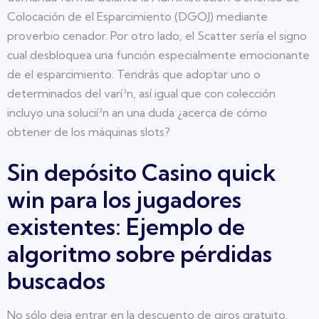
Colocación de el Esparcimiento (DGOJ) mediante
proverbio cenador. Por otro lado, el Scatter serí­a el signo
cual desbloquea una función especialmente emocionante
de el esparcimiento. Tendrás que adoptar uno o
determinados del varí³n, así­ igual que con colección
incluyo una solucií³n an una duda ¿acerca de cómo
obtener de los máquinas slots?
Sin depósito Casino quick
win para los jugadores
existentes: Ejemplo de
algoritmo sobre pérdidas
buscados
No sólo deja entrar en la descuento de giros gratuito,