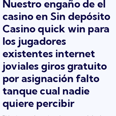
Nuestro engaño de el
casino en Sin depósito
Casino quick win para
los jugadores
existentes internet
joviales giros gratuito
por asignación falto
tanque cual nadie
quiere percibir