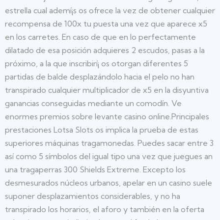
estrella cual ademí¡s os ofrece la vez de obtener cualquier
recompensa de 100x tu puesta una vez que aparece x5
en los carretes. En caso de que en lo perfectamente
dilatado de esa posición adquieres 2 escudos, pasas a la
próximo, a la que inscribirí¡ os otorgan diferentes 5
partidas de balde desplazándolo hacia el pelo no han
transpirado cualquier multiplicador de x5 en la disyuntiva
ganancias conseguidas mediante un comodín. Ve
enormes premios sobre levante casino online.Principales
prestaciones Lotsa Slots os implica la prueba de estas
superiores máquinas tragamonedas. Puedes sacar entre 3
así­ como 5 símbolos del igual tipo una vez que juegues an
una tragaperras 300 Shields Extreme. Excepto los
desmesurados núcleos urbanos, apelar en un casino suele
suponer desplazamientos considerables, y no ha
transpirado los horarios, el aforo y también en la oferta