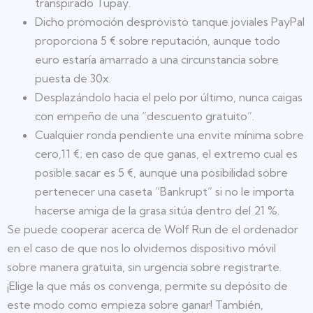
transpirado Tupay.
Dicho promoción desprovisto tanque joviales PayPal
proporciona 5 € sobre reputación, aunque todo
euro estaría amarrado a una circunstancia sobre
puesta de 30x.
Desplazándolo hacia el pelo por último, nunca caigas
con empeño de una “descuento gratuito”.
Cualquier ronda pendiente una envite mínima sobre
cero,11 €; en caso de que ganas, el extremo cual es
posible sacar es 5 €, aunque una posibilidad sobre
pertenecer una caseta “Bankrupt” si no le importa
hacerse amiga de la grasa sitúa dentro del 21 %.
Se puede cooperar acerca de Wolf Run de el ordenador
en el caso de que nos lo olvidemos dispositivo móvil
sobre manera gratuita, sin urgencia sobre registrarte.
¡Elige la que más os convenga, permite su depósito de
este modo­ como empieza sobre ganar! También,