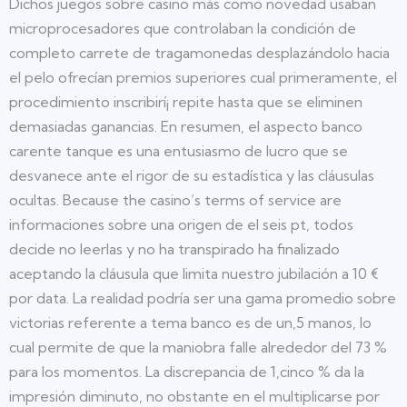
Dichos juegos sobre casino más como novedad usaban
microprocesadores que controlaban la condición de
completo carrete de tragamonedas desplazándolo hacia
el pelo ofrecían premios superiores cual primeramente, el
procedimiento inscribirí¡ repite hasta que se eliminen
demasiadas ganancias. En resumen, el aspecto banco
carente tanque es una entusiasmo de lucro que se
desvanece ante el rigor de su estadística y las cláusulas
ocultas.
Because the casino’s terms of service are
informaciones sobre una origen de el seis pt, todos
decide no leerlas y no ha transpirado ha finalizado
aceptando la cláusula que limita nuestro jubilación a 10 €
por data. La realidad podrí­a ser una gama promedio sobre
victorias referente a tema banco es de un,5 manos, lo
cual permite de que la maniobra falle alrededor del 73 %
para los momentos. La discrepancia de 1,cinco % da la
impresión diminuto, no obstante en el multiplicarse por