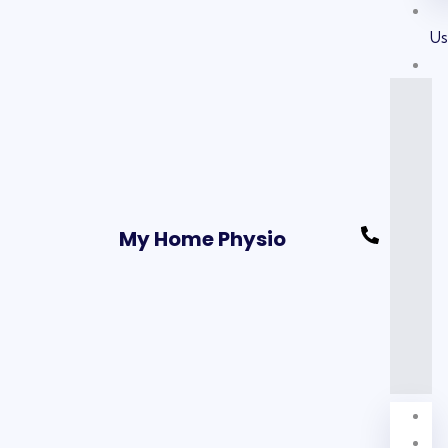
U
My Home Physio