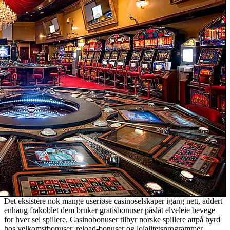
Det eksistere nok mange useriøse casinoselskaper igang nett, addert
enhaug frakoblet dem bruker gratisbonuser påslåt elveleie bevege
for hver sel spillere. Casinobonuser tilbyr norske spillere attpå byrd
hos velkomstbonuser, reload-bonuser og lojalitetsprogrammer.