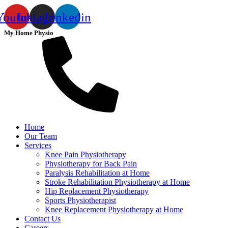
Youtube
Instagram
Linkedin
My Home Physio
Home
Our Team
Services
Knee Pain Physiotherapy
Physiotherapy for Back Pain
Paralysis Rehabilitation at Home
Stroke Rehabilitation Physiotherapy at Home
Hip Replacement Physiotherapy
Sports Physiotherapist
Knee Replacement Physiotherapy at Home
Contact Us
Careers