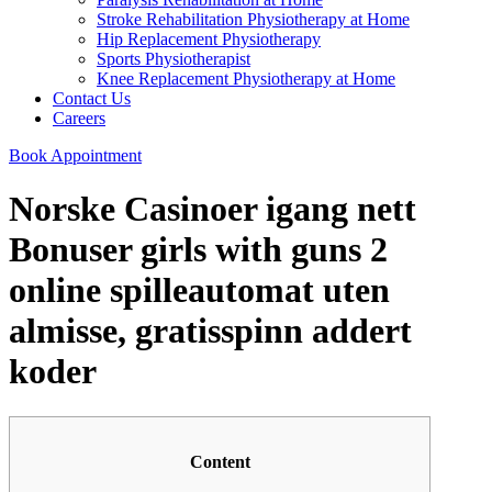
Stroke Rehabilitation Physiotherapy at Home
Hip Replacement Physiotherapy
Sports Physiotherapist
Knee Replacement Physiotherapy at Home
Contact Us
Careers
Book Appointment
Norske Casinoer igang nett
Bonuser girls with guns 2
online spilleautomat uten
almisse, gratisspinn addert
koder
Content