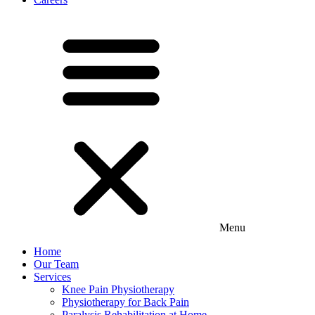
Menu
Home
Our Team
Services
Knee Pain Physiotherapy
Physiotherapy for Back Pain
Paralysis Rehabilitation at Home