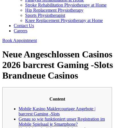
Stroke Rehabilitation Physiotherapy at Home
Hip Replacement Physiotherapy
Sports Physiotherapist
Knee Replacement Physiotherapy at Home
Contact Us
Careers
Book Appointment
Neue Angeschlossen Casinos
2026 barcrest Gaming -Slots ️
Brandneue Casinos
Content
Mobile Kasino Maklercourtage Angebote |
barcrest Gaming -Slots
Genau so wie funktioniert unser Registration im
Mobile Spielsaal je Smartphone?