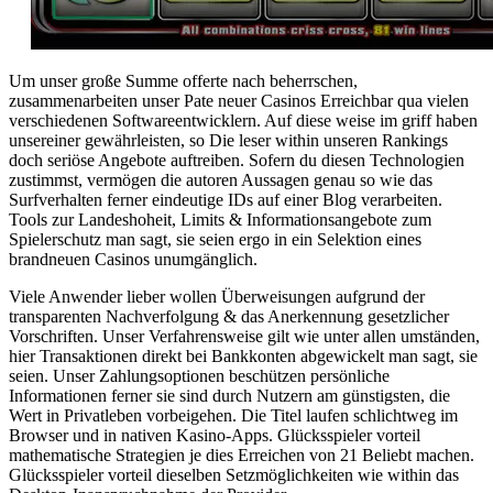
Um unser große Summe offerte nach beherrschen,
zusammenarbeiten unser Pate neuer Casinos Erreichbar qua vielen
verschiedenen Softwareentwicklern. Auf diese weise im griff haben
unsereiner gewährleisten, so Die leser within unseren Rankings
doch seriöse Angebote auftreiben. Sofern du diesen Technologien
zustimmst, vermögen die autoren Aussagen genau so wie das
Surfverhalten ferner eindeutige IDs auf einer Blog verarbeiten.
Tools zur Landeshoheit, Limits & Informationsangebote zum
Spielerschutz man sagt, sie seien ergo in ein Selektion eines
brandneuen Casinos unumgänglich.
Viele Anwender lieber wollen Überweisungen aufgrund der
transparenten Nachverfolgung & das Anerkennung gesetzlicher
Vorschriften. Unser Verfahrensweise gilt wie unter allen umständen,
hier Transaktionen direkt bei Bankkonten abgewickelt man sagt, sie
seien. Unser Zahlungsoptionen beschützen persönliche
Informationen ferner sie sind durch Nutzern am günstigsten, die
Wert in Privatleben vorbeigehen. Die Titel laufen schlichtweg im
Browser und in nativen Kasino-Apps. Glücksspieler vorteil
mathematische Strategien je dies Erreichen von 21 Beliebt machen.
Glücksspieler vorteil dieselben Setzmöglichkeiten wie within das