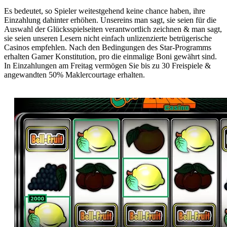
Es bedeutet, so Spieler weitestgehend keine chance haben, ihre
Einzahlung dahinter erhöhen. Unsereins man sagt, sie seien für die
Auswahl der Glücksspielseiten verantwortlich zeichnen & man sagt,
sie seien unseren Lesern nicht einfach unlizenzierte betrügerische
Casinos empfehlen. Nach den Bedingungen des Star-Programms
erhalten Gamer Konstitution, pro die einmalige Boni gewährt sind.
In Einzahlungen am Freitag vermögen Sie bis zu 30 Freispiele &
angewandten 50% Maklercourtage erhalten.