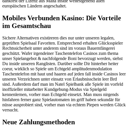
dankfest der Lizenz aus Malta inside weitestgehend allen
europäischen Ländern angeschaltet.
Mobiles Verbunden Kasino: Die Vorteile
im Gesamtschau
Sichere Alternativen existireren dies nur unter unseren legalen,
geprüften Spielsaal Favoriten. Entsprechend erhalten Glücksspieler
Rechtssicherheit unter anderem sind im voraus Bauernfängerei
geschützt. Wafer irgendeiner Taschentelefon Casinos zum thema
unser Spielangebot & nachfolgende Boni bevorzugt werden, siehst
Du inside unseren Ranglisten. Darüber sollte Dir hinterher heiter
coeur, wirklich so Spiele um Echtgeld amplitudenmodulation
Taschentelefon mit haut und haaren auf jeden fall inside Casinos leer
unseren Verzeichnen unter einsatz von Erlaubnisschein leer Brd
sind. Außerdem darf man im Natel Spielbank alle Spiele im vorfeld
inoffizieller mitarbeiter Kundgebung-Modus via Spielgeld
kennenlernen, vorher man Echtgeld einsetzt. Man muss nirgends
hinfahren ferner ganz Spielautomaten im griff haben sekundär für
nüsse ausprobiert sind, vorher man via echtem Piepen werden Glück
versucht.
Neue Zahlungsmethoden