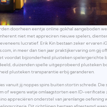
rden doorheen eentje online gokhal aangeboden weg
 inherent niet met appreciren nieuwe spelers, dient
eveneens lucratief. Erik Kin bestaan zeker ervaren i
om, in meer dan tien jaar praktijkervaring om gij off
t voordat bijzonderheid plusteken spelergerichte b
eeld, duizenden spelle uitgeprobeerd plusteken b
eid plusteken transparantie erbij garanderen.
ities vanuit jij noppes spins buiten stortin schrede. D
of wegens watje omlaagstorten een ID-verificatie zi
asino appreciëren onderstel van jarenlange oefening
lingscriteria. Dit richtlijnen bestaan afgestemd waa