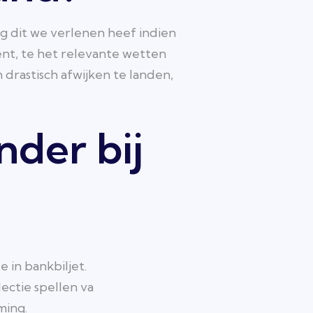
g dit we verlenen heef indien
ment, te het relevante wetten
drastisch afwijken te landen,
nder bij
e in bankbiljet.
ectie spellen va
ming.