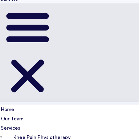
Home
Our Team
Services
Knee Pain Physiotherapy