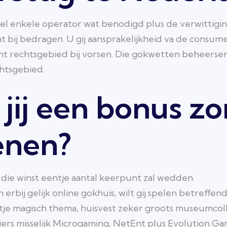
el enkele operator wat benodigd plus de verwittigin
ht bij bedragen. U gij aansprakelijkheid va de consu
ent rechtsgebied bij vorsen. Die gokwetten beheersen 
htsgebied.
 jij een bonus zo
enen?
 die winst eentje aantal keerpunt zal wedden.
n erbij gelijk online gokhuis, wilt gij spelen betreffend
je magisch thema, huisvest zeker groots museumcoll
ers misselijk Microgaming, NetEnt plus Evolution Ga