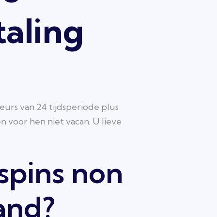
aling
urs van 24 tijdsperiode plus
n voor hen niet vacan.
U lieve
 spins non
and?