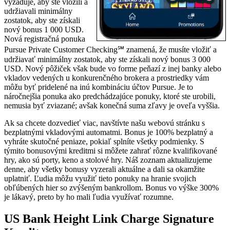
vyžaduje, aby ste vložili a
udržiavali minimálny
zostatok, aby ste získali
nový bonus 1 000 USD.
Nová registračná ponuka
Pursue Private Customer Checking℠ znamená, že musíte vložiť a
udržiavať minimálny zostatok, aby ste získali nový bonus 3 000
USD. Nový pôžiček však bude vo forme peňazí z inej banky alebo
vkladov vedených u konkurenčného brokera a prostriedky vám
môžu byť pridelené na inú kombináciu účtov Pursue. Je to
náročnejšia ponuka ako predchádzajúce ponuky, ktoré ste urobili,
nemusia byť zviazané; avšak konečná suma zľavy je oveľa vyššia.
Ak sa chcete dozvedieť viac, navštívte našu webovú stránku s
bezplatnými vkladovými automatmi. Bonus je 100% bezplatný a
vyhráte skutočné peniaze, pokiaľ splníte všetky podmienky. S
týmito bonusovými kreditmi si môžete zahrať rôzne kvalifikované
hry, ako sú porty, keno a stolové hry. Náš zoznam aktualizujeme
denne, aby všetky bonusy vyzerali aktuálne a dali sa okamžite
uplatniť. Ľudia môžu využiť tieto ponuky na hranie svojich
obľúbených hier so zvýšeným bankrollom. Bonus vo výške 300%
je lákavý, preto by ho mali ľudia využívať rozumne.
US Bank Height Link Charge Signature