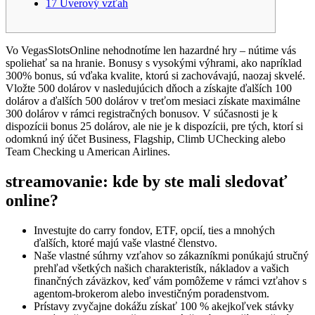
17 Úverový vzťah
Vo VegasSlotsOnline nehodnotíme len hazardné hry – nútime vás
spoliehať sa na hranie. Bonusy s vysokými výhrami, ako napríklad
300% bonus, sú vďaka kvalite, ktorú si zachovávajú, naozaj skvelé.
Vložte 500 dolárov v nasledujúcich dňoch a získajte ďalších 100
dolárov a ďalších 500 dolárov v treťom mesiaci získate maximálne
300 dolárov v rámci registračných bonusov.
V súčasnosti je k
dispozícii bonus 25 dolárov, ale nie je k dispozícii, pre tých, ktorí si
odomknú iný účet Business, Flagship, Climb UChecking alebo
Team Checking u American Airlines.
streamovanie: kde by ste mali sledovať
online?
Investujte do carry fondov, ETF, opcií, ties a mnohých
ďalších, ktoré majú vaše vlastné členstvo.
Naše vlastné súhrny vzťahov so zákazníkmi ponúkajú stručný
prehľad všetkých našich charakteristík, nákladov a vašich
finančných záväzkov, keď vám pomôžeme v rámci vzťahov s
agentom-brokerom alebo investičným poradenstvom.
Prístavy zvyčajne dokážu získať 100 % akejkoľvek stávky