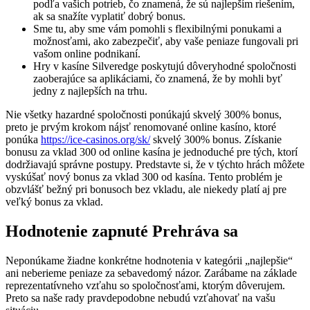
podľa vašich potrieb, čo znamená, že sú najlepším riešením,
ak sa snažíte vyplatiť dobrý bonus.
Sme tu, aby sme vám pomohli s flexibilnými ponukami a
možnosťami, ako zabezpečiť, aby vaše peniaze fungovali pri
vašom online podnikaní.
Hry v kasíne Silveredge poskytujú dôveryhodné spoločnosti
zaoberajúce sa aplikáciami, čo znamená, že by mohli byť
jedny z najlepších na trhu.
Nie všetky hazardné spoločnosti ponúkajú skvelý 300% bonus,
preto je prvým krokom nájsť renomované online kasíno, ktoré
ponúka
https://ice-casinos.org/sk/
skvelý 300% bonus. Získanie
bonusu za vklad 300 od online kasína je jednoduché pre tých, ktorí
dodržiavajú správne postupy. Predstavte si, že v týchto hrách môžete
vyskúšať nový bonus za vklad 300 od kasína. Tento problém je
obzvlášť bežný pri bonusoch bez vkladu, ale niekedy platí aj pre
veľký bonus za vklad.
Hodnotenie zapnuté Prehráva sa
Neponúkame žiadne konkrétne hodnotenia v kategórii „najlepšie“
ani neberieme peniaze za sebavedomý názor. Zarábame na základe
reprezentatívneho vzťahu so spoločnosťami, ktorým dôverujem.
Preto sa naše rady pravdepodobne nebudú vzťahovať na vašu