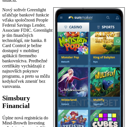
situáciu.
Nový softvér Greenlight
uľahčuje bankové funkcie
vďaka spoločnosti People
Federal Savings Lender,
Associate FDIC. Greenlight
je tím finančných
technológií, nie banka. 8
Card Control je bežne
dostupný v mobilnej
aplikácii firemného
bankovníctva. Predbežné
certifikáty vychádzajú z
najnovších pokynov
programu, a preto sa môžu
kedykoľvek zmeniť bez
varovania.
Simsbury
Financial
Úplne nová registrácia do
Mind-Browth Investing