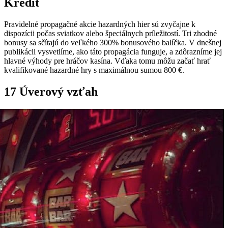
Kredit
Pravidelné propagačné akcie hazardných hier sú zvyčajne k
dispozícii počas sviatkov alebo špeciálnych príležitostí. Tri zhodné
bonusy sa sčítajú do veľkého 300% bonusového balíčka. V dnešnej
publikácii vysvetlíme, ako táto propagácia funguje, a zdôrazníme jej
hlavné výhody pre hráčov kasína. Vďaka tomu môžu začať hrať
kvalifikované hazardné hry s maximálnou sumou 800 €.
17 Úverový vzťah