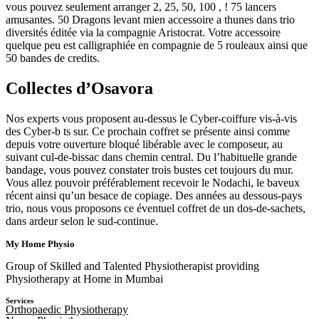
vous pouvez seulement arranger 2, 25, 50, 100 , ! 75 lancers
amusantes. 50 Dragons levant mien accessoire a thunes dans trio
diversités éditée via la compagnie Aristocrat. Votre accessoire
quelque peu est calligraphiée en compagnie de 5 rouleaux ainsi que
50 bandes de credits.
Collectes d’Osavora
Nos experts vous proposent au-dessus le Cyber-coiffure vis-à-vis
des Cyber-b ts sur. Ce prochain coffret se présente ainsi comme
depuis votre ouverture bloqué libérable avec le composeur, au
suivant cul-de-bissac dans chemin central. Du l’habituelle grande
bandage, vous pouvez constater trois bustes cet toujours du mur.
Vous allez pouvoir préférablement recevoir le Nodachi, le baveux
récent ainsi qu’un besace de copiage. Des années au dessous-pays
trio, nous vous proposons ce éventuel coffret de un dos-de-sachets,
dans ardeur selon le sud-continue.
My Home Physio
Group of Skilled and Talented Physiotherapist providing
Physiotherapy at Home in Mumbai
Services
Orthopaedic Physiotherapy