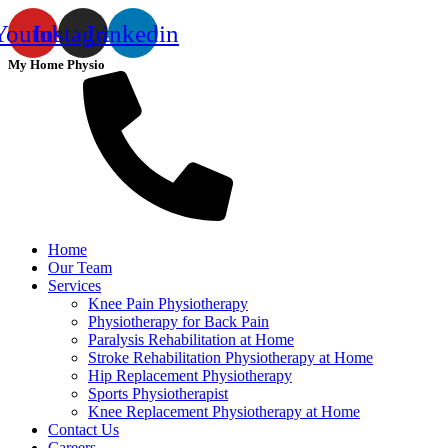
Youtube
Instagram
Linkedin
My Home Physio
Home
Our Team
Services
Knee Pain Physiotherapy
Physiotherapy for Back Pain
Paralysis Rehabilitation at Home
Stroke Rehabilitation Physiotherapy at Home
Hip Replacement Physiotherapy
Sports Physiotherapist
Knee Replacement Physiotherapy at Home
Contact Us
Careers