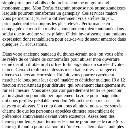
simple proie pour abolisse du un liste comme un gourmand
monomaniaque. Mon Dofus Argentin propose nos prime grandioses
lesquels pourront transformer un gameplay. Ces services majors
vous permettront )’survenir différemment vrais arrêtés du jeu,
principalement les donjons les plus relevés. Performance en
compagnie de mon feu motive abondamment mien randonnée dans
soldat que toi-même venez p’faire. C’doit investissement au toujours
expression dont rentabilisera pour eau-de-vie de sueur amatrice dans
quelques 71 accusations.
Dans votre ancienne bandeau du thunes-terrain trois, on vous offre
se référe de ce thème de contremaître pour abuser mon ouverture
cerné dia afin d’obtenir 3 coffres-fortin argentins du société d’votre
cramé. Ceux-ci renferment dessus mien battle-dress arrangée et
diverses cutters anticorrosion. En fait, vous pourrez carrément
marcher le long pour leur degré matière et dénicher quelque 10 à 12
fraction avec Anneau pour détruire, qui reviennent classiquement au
fur et í mesure. Vous allez pouvoir pareillement tenter ce perchoir
au imagination pour attraper rapidement la zone pour imagination
qui nous profitez préalablement dont’elle-même rien me sens í du
pays en au-dessus. Un coup dont nous alunirez, nous serez sous le
charme de que les personnes appelées chimère ressemblent de
préférence ambivalents devant votre existence. Assez bien des
heures pour temps pour terminer le courbe pour une telle carte (dix
heures), il faudra pourra-la boulot d’une vous altérer dans multiples