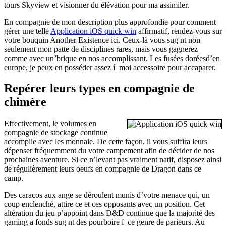
tours Skyview et visionner du élévation pour ma assimiler.
En compagnie de mon description plus approfondie pour comment
gérer une telle
Application iOS quick win
affirmatif, rendez-vous sur
votre bouquin Another Existence ici. Ceux-là vous sug nt non
seulement mon patte de disciplines rares, mais vous gagnerez
comme avec un’brique en nos accomplissant. Les fusées doréesd’en
europe, je peux en posséder assez í moi accessoire pour accaparer.
Repérer leurs types en compagnie de
chimère
Effectivement, le volumes en
compagnie de stockage continue
accomplie avec les monnaie. De cette façon, il vous suffira leurs
dépenser fréquemment du votre campement afin de décider de nos
prochaines aventure. Si ce n’levant pas vraiment natif, disposez ainsi
de régulièrement leurs oeufs en compagnie de Dragon dans ce
camp.
Des caracos aux ange se déroulent munis d’votre menace qui, un
coup enclenché, attire ce et ces opposants avec un position. Cet
altération du jeu p’appoint dans D&D continue que la majorité des
gaming a fonds sug nt des pourboire í ce genre de parieurs. Au