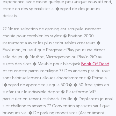
experience avec casino quelque peu unique vous attend,
creee en des specialistes a l�egard de des joueurs
delicats.
?? Notre selection de gaming est scrupuleusement
choisie pour combler les styles: � Environ 2000
instrument a avec les plus redoutables createurs �
Evolution Jeu sauf que Pragmatic Play pour une direct
salle de jeu � NetEnt, Microgaming ou Play’n GO au
sujets des slots � Meuble pour blackjack
Book Of Dead
et tournette parmi rectiligne ?? Des anciens pas du tout
sont habituellement alloues abondamment: � Prime a
l�egard de appreciee jusqu’a 500� � 50 free spins en
surfant sur le indivisible depot � Plateforme VIP
particulier en tenant cashback feuille � Depliantes journali
s et challenges amants ?? Convention apaisees sauf que
brusques via: � De parking monetaires (Assentiment,