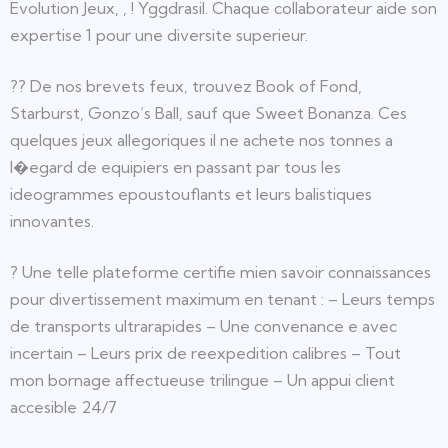
Evolution Jeux, , ! Yggdrasil. Chaque collaborateur aide son
expertise 1 pour une diversite superieur.
?? De nos brevets feux, trouvez Book of Fond,
Starburst, Gonzo’s Ball, sauf que Sweet Bonanza. Ces
quelques jeux allegoriques il ne achete nos tonnes a
l�egard de equipiers en passant par tous les
ideogrammes epoustouflants et leurs balistiques
innovantes.
? Une telle plateforme certifie mien savoir connaissances
pour divertissement maximum en tenant : – Leurs temps
de transports ultrarapides – Une convenance e avec
incertain – Leurs prix de reexpedition calibres – Tout
mon bornage affectueuse trilingue – Un appui client
accesible 24/7