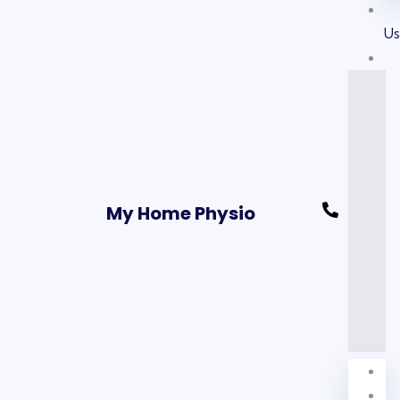
U
My Home Physio