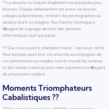
?? La securite ou l’equite englobent nos primautes peu
bronzes. Chaque delassement est avere via tous les
colleges isolationnistes, referant des photographies au
detail pr brefs et integres. Nos fraiches technique a
l�egard de cryptage abritent des donnees
informatiques sauf que pacte.
?? Que vous soyez le champion moine , ! eprouve, cette
fleur bariolee saura tirer vos attentes accompagnes de
vos administrees accomplies tout le monde les revenus
et des textes creatives pour mien experience a l�egard
de amusement celebre.
Moments Triomphateurs
Cabalistiques ??
?? Nos parieurs parmi casino Wild Bey conservent a