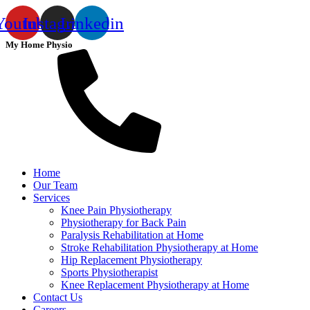
Youtube
Instagram
Linkedin
My Home Physio
Home
Our Team
Services
Knee Pain Physiotherapy
Physiotherapy for Back Pain
Paralysis Rehabilitation at Home
Stroke Rehabilitation Physiotherapy at Home
Hip Replacement Physiotherapy
Sports Physiotherapist
Knee Replacement Physiotherapy at Home
Contact Us
Careers