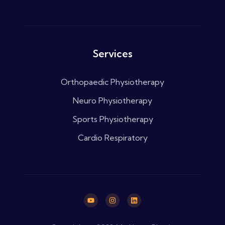
Services
Orthopaedic Physiotherapy
Neuro Physiotherapy
Sports Physiotherapy
Cardio Respiratory