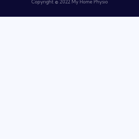
Copyright © 2022 My Home Physio