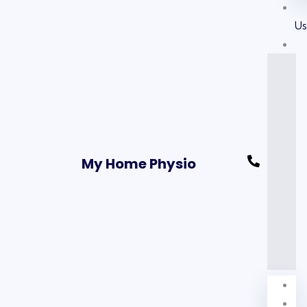
U
My Home Physio