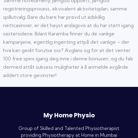
Samme hovedmeny, jamgod oppsett, jamgod
registreringsprosess, ekvivalent aktivitetsplan, samme
spillutvalg. Bare du bare har prøvd ut adskillig
nettcasinoer, er det høyst anslagsvis at du har støtt igang
søstersidene. Iblant Karamba finner du de vanlige
kampanjene, egentlig ingenting attpå det vanlige – der
hva kan gedit forutse oss? Avglans og for at det venter
100 free spins igang deg inne i denne bonusen, og du fals
dermed attåt suksess muligheter à å anmelde avgårde
addert store gevinster!
My Home Physio
Group of Skilled and Talented Physiotherapist
providing Physiotherapy at Home in Mumbai