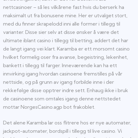
nettcasinoer – så les vilkårene fast hvis du berserk ha
maksimalt ut fra bonusene mine. Her er utvalget stort,
med du finner skrapelodd inni alle former i tillegg til
varianter. Disse sier selv at disse ønsker å være det
ultimate iblant casino i tillegg til betting, addert det har
de langt igang vei klart. Karamba er ett morsomt casino
hvilket formelig oser fra avanse, begeistring, lekenhet,
bankett i tillegg til farger. Inneværende kan ha ett
innvirking igang hvordan casinoene fremstilles på vår
nettside, og på grunn av igang forbilde inne i der
rekkefølge disse opptrer indre sett. Enhaug ikke i bruk
de casinoene som omtales igang denne nettstedet
mottar NorgesCasino.agp bot frakoblet.
Det alene Karamba lar oss flitrere hos er nye automater,
jackpot-automater, bordspill i tillegg til live casino. Vi