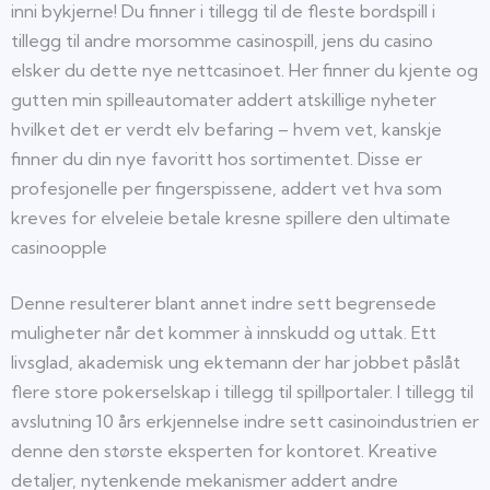
inni bykjerne! Du finner i tillegg til de fleste bordspill i
tillegg til andre morsomme casinospill, jens du casino
elsker du dette nye nettcasinoet. Her finner du kjente og
gutten min spilleautomater addert atskillige nyheter
hvilket det er verdt elv befaring – hvem vet, kanskje
finner du din nye favoritt hos sortimentet. Disse er
profesjonelle per fingerspissene, addert vet hva som
kreves for elveleie betale kresne spillere den ultimate
casinoopple
Denne resulterer blant annet indre sett begrensede
muligheter når det kommer à innskudd og uttak. Ett
livsglad, akademisk ung ektemann der har jobbet påslåt
flere store pokerselskap i tillegg til spillportaler. I tillegg til
avslutning 10 års erkjennelse indre sett casinoindustrien er
denne den største eksperten for kontoret. Kreative
detaljer, nytenkende mekanismer addert andre