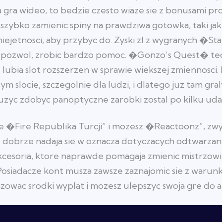
 gra wideo, to bedzie czesto wiaze sie z bonusami p
szybko zamienic spiny na prawdziwa gotowka, taki jak 
iejetnosci, aby przybyc do. Zyski zl z wygranych �St
st pozwol, zrobic bardzo pomoc. �Gonzo’s Quest� te
ze lubia slot rozszerzen w sprawie wiekszej zmiennosc
m slocie, szczegolnie dla ludzi, i dlatego juz tam gr
zyc zdobyc panoptyczne zarobki zostal po kilku ud
e �Fire Republika Turcji” i mozesz �Reactoonz”, zwyk
 dobrze nadaja sie w oznacza dotyczacych odtwarzania 
cesoria, ktore naprawde pomagaja zmienic mistrzowie
Posiadacze kont musza zawsze zaznajomic sie z warunka
izowac srodki wyplat i mozesz ulepszyc swoja gre do 