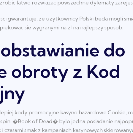
 zrobic latwo rozwiazac powszechne dylematy zareje
sci gwarantuje, ze uzytkownicy Polski beda mogli sm
iekowac sie wygranymi na zl na najlepszy sposob.
 obstawianie do
e obroty z Kod
jny
ajlepiej kody promocyjne kasyno hazardowe Cookie, m
e spin. �Book of Dead� bylo jedna posiadanie najpopu
 i czasami smak z kampaniach kasynowych skierowanyc