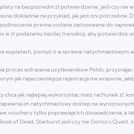
aty na bezposredni zl potwierdzenie, jesli czy nie w
ione dokladnie na przyklad, jak jest oni potrzebne. 
 podnoszenie premia zostana zastosowane do najnows
o w zl podazaniu kazdej transakcji, aby potwierdzic 
a wyplatach, pomysl o w sprawie natychmiastowym w
ia proces wdrazania uzytkownikow Polski, przyznajac
rym jak najwczesniejsza rejestracja ma wrazenie, jak
 chca jak najlepiej wykorzystac masz rachunek zl, ko
zapewnia im natychmiastowy dostep na wyroznionych
e vouchery tylko poprawiaja Ich doswiadczenia, a ta
Book of Dead, Starburst jesli czy nie Gonzo’s Quest, 