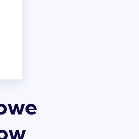
mowe
dow