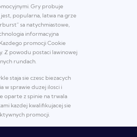
romocyjnymi. Gry probuje
jest, popularna, latwa na grze
arburst” sa natychmiastowe,
chnologia informacyjna
i. Kazdego promocji Cookie
aly. Z powodu postaci lawinowej
anych rundach.
le staja sie czesc biezacych
w sprawie duzej ilosci i
 oparte z spinie na trwala
mi kazdej kwalifikujacej sie
aktywnych promocji.