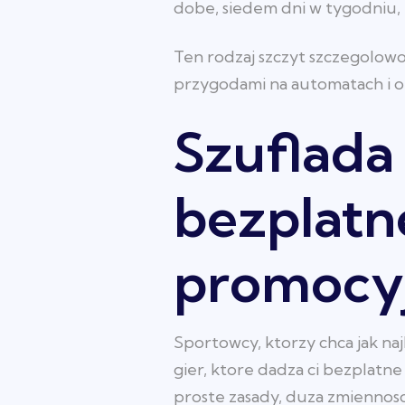
dobe, siedem dni w tygodniu,
Ten rodzaj szczyt szczegolowo
przygodami na automatach i op
Szuflada
bezplatn
promocy
Sportowcy, ktorzy chca jak n
gier, ktore dadza ci bezplatn
proste zasady, duza zmiennosc