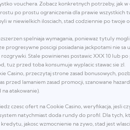
ystko vouchera. Zobacz konkretnych potrzeby, jak w
rostu po prostu ograniczenia dla prawie wszystkich
yli w niewielkich ilosciach, stad codziennie po twoje 
rozszerzen spelniaja wymagania, poniewaz tytuly mogl
ze progresywne poscigi posiadania jackpotami nie sa
 rozgrywki. Stale powinienes postawic XXX 10 lub po 
d, tuz przed toba konsumuje wyplacic stawac sie zl.
okie Casino, przeczytaj strone zasad bonusowych, pozb
s przed lamaniem zasad promocji, szanowane hazard
l na atakowanie).
dz czesc ofert na Cookie Casino, weryfikacja, jesli czy 
stem natychmiast doda rundy do profil. Dla tych, kt
redytu, jakosc wzmocnienie na zywo, stad jest wlasciw