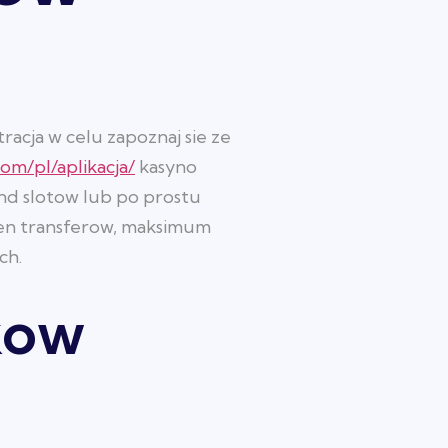
cja w celu zapoznaj sie ze
com/pl/aplikacja/
kasyno
nd slotow lub po prostu
ien transferow, maksimum
ch.
kow