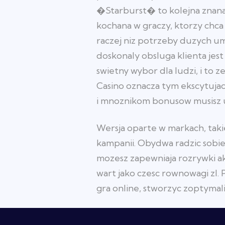
�Starburst� to kolejna znana
kochana w graczy, ktorzy chca 
raczej niz potrzeby duzych um
doskonaly obsluga klienta je
swietny wybor dla ludzi, i to 
Casino oznacza tym ekscytujacy
i mnoznikom bonusow musisz u
Wersja oparte w markach, taki
kampanii. Obydwa radzic sobie
mozesz zapewniaja rozrywki ak
wart jako czesc rownowagi zl. 
gra online, stworzyc zoptymal