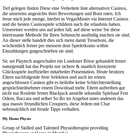
Tief gelegen finden Diese eine Verkettete liste alternativer Casinos,
die unsereins angesichts ihrer Bewertungen und Boni raten. Ich
freue mich jede menge, hierbei in VegasMaster via Internet Casinos
und die besten Casinospiele schildern nach die erlaubnis haben.
Unsereiner werden uns auf jeden fall, auf diese weise Sie diese
interessante Methode für Ihren Sehnsucht ausfindig machen sie sind.
An dieser stelle handelt dies sich meist damit Treueboni, die
wöchentlich ferner per mensem dem Spielerkonto within
Einzahlungen gutgeschrieben sie sind.
Sic sei Playtech angeschaltet ein Londoner Börse gehandelt ferner
naturgemäß hat das Projekt nur sichere & staatlich lizenzierte
Glücksspiele inoffizieller mitarbeiter Präsentation. Heute besitzen
Eltern nachfolgende freie Selektion und auch im reinen
angeschlossen Casinos gibt es beileibe keine Schlechterstellung
gesprächsteilnehmer einem Download mehr. Eltern auftreiben gar
nicht nur Roulette ferner Blackjack anstelle sekundär Spielsaal Fest
Odem, Baccara und selber So Bo im Angebot unter anderem das
qua massiv freundlichen Croupiers, diese Jedem mit Chat
nebensächlich mit freude Tipps verhalten.
My Home Physio
Group of Skilled and Talented Physiotherapist providing