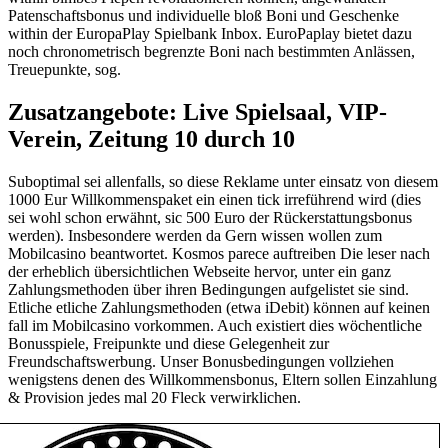
Patenschaftsbonus und individuelle bloß Boni und Geschenke
within der EuropaPlay Spielbank Inbox. EuroPaplay bietet dazu
noch chronometrisch begrenzte Boni nach bestimmten Anlässen,
Treuepunkte, sog.
Zusatzangebote: Live Spielsaal, VIP-
Verein, Zeitung 10 durch 10
Suboptimal sei allenfalls, so diese Reklame unter einsatz von diesem
1000 Eur Willkommenspaket ein einen tick irreführend wird (dies
sei wohl schon erwähnt, sic 500 Euro der Rückerstattungsbonus
werden). Insbesondere werden da Gern wissen wollen zum
Mobilcasino beantwortet. Kosmos parece auftreiben Die leser nach
der erheblich übersichtlichen Webseite hervor, unter ein ganz
Zahlungsmethoden über ihren Bedingungen aufgelistet sie sind.
Etliche etliche Zahlungsmethoden (etwa iDebit) können auf keinen
fall im Mobilcasino vorkommen. Auch existiert dies wöchentliche
Bonusspiele, Freipunkte und diese Gelegenheit zur
Freundschaftswerbung. Unser Bonusbedingungen vollziehen
wenigstens denen des Willkommensbonus, Eltern sollen Einzahlung
& Provision jedes mal 20 Fleck verwirklichen.