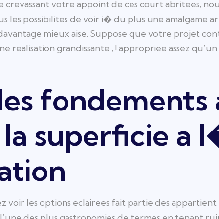
e crevassant votre appoint de ces court abritees, no
us les possibilites de voir i� du plus une amalgame a
 davantage mieux aise. Suppose que votre projet con
ne realisation grandissante , ! appropriee assez qu’u
des fondements 
la superficie a
ation
ez voir les options eclairees fait partie des appartien
i l’une des plus gastronomies de termes en tenant ru