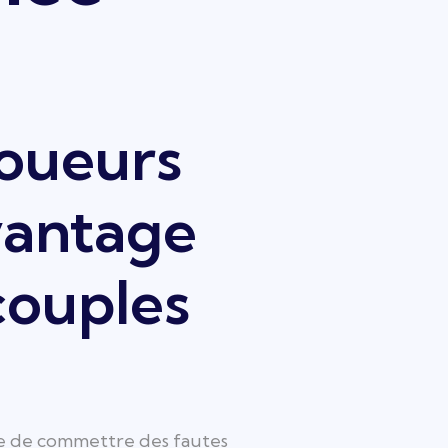
joueurs
vantage
couples
e de commettre des fautes