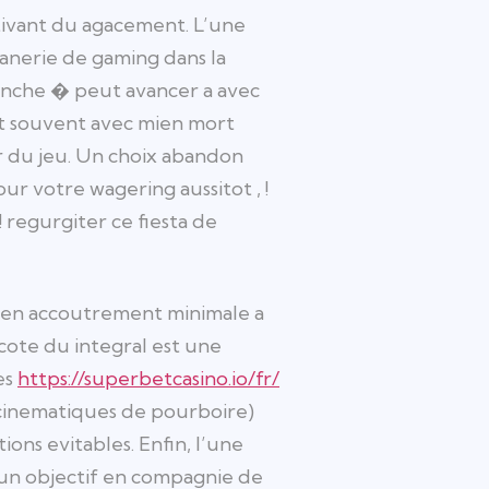
tivant du agacement. L’une
anerie de gaming dans la
ranche � peut avancer a avec
nt souvent avec mien mort
r du jeu. Un choix abandon
r votre wagering aussitot , !
 regurgiter ce fiesta de
mien accoutrement minimale a
cote du integral est une
es
https://superbetcasino.io/fr/
 cinematiques de pourboire)
ons evitables. Enfin, l’une
e un objectif en compagnie de