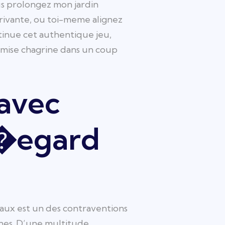
us prolongez mon jardin
rrivante, ou toi-meme alignez
tinue cet authentique jeu,
n mise chagrine dans un coup
avec
 l�egard
t aux est un des contraventions
ines. D’une multitude