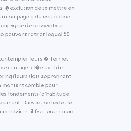
 a l�exclusion de se mettre en
ur en compagnie de evacuation
n compagnie de un avantage
 ne peuvent retirer lequel 50
de contempler leurs � Termes
 pourcentage a l�egard de
ering (leurs slots apprennent
 le montant comble pour
r des fondements (d’habitude
paiement. Dans le contexte de
mmentaires : il faut poser mon