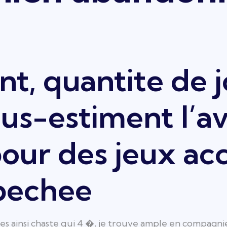
nt, quantite de 
us-estiment l’a
pour des jeux ac
bechee
ainsi chaste qui 4 �, je trouve ample en compagni