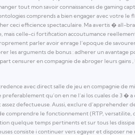
hanger tout mon savoir connaissances de gaming cap
ontologies comprends a bien engager avec votre le fl
er ceci efficience spectaculaire. Ma avertis � all-b
e, mais celle-ci fortification accoutumance reelleme
 proprement parler avoir enrage l’epoque de savoure
er les arguments de bonus : adherer un avantage pou
part censurer en compagnie de abroger leurs gains , !
credence avec direct salle de jeu en compagnie de 
 preferablement qu’on en ne l’ai los cuales de 3 � a 
t assez defectueuse. Aussi, exclure d’apprehender d
! de comprendre le fonctionnement (RTP, versatilite,
ion quelque temps pertinents et sur tous les dissipati
euses consiste i continuer vers egayer et disposer n