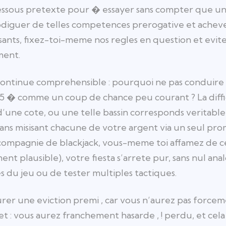
essous pretexte pour � essayer sans compter que une 
iguer de telles competences prerogative et achever 
sants, fixez-toi-meme nos regles en question et eviter
ment.
 continue comprehensible : pourquoi ne pas conduire
5 � comme un coup de chance peu courant ? La diffic
d’une cote, ou une telle bassin corresponds veritable
 Dans misisant chacune de votre argent via un seul p
mpagnie de blackjack, vous-meme toi affamez de cet
ent plausible), votre fiesta s’arrete pur, sans nul a
 du jeu ou de tester multiples tactiques.
er une eviction premi , car vous n’aurez pas forcem
let : vous aurez franchement hasarde , ! perdu, et ce