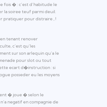
fois � : c’est d’habitude le
la soiree teuf parmi deuil.
 pratiquer pour distraire , !
 en tenant renover
ulte, c’est qu’les
ment sur son arlequin qu’a le
romenade pour slot ou tout
te ecart d�instruction : si
nalogue posseder eu les moyens
ent � joue � selon le
la n’a negatif en compagnie de