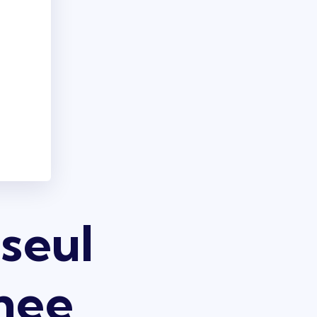
 seul
nnee