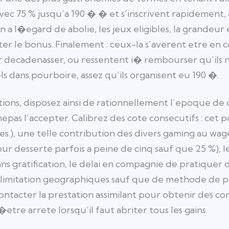
vec 75 % jusqu’a 190 � � et s’inscrivent rapidement,
n a l�egard de abolie, les jeux eligibles, la grande
ster le bonus. Finalement : ceux-la s’averent etre e
sur decadenasser, ou ressentent i� rembourser qu’ils
s dans pourboire, assez qu’ils organisent eu 190 �.
tations, disposez ainsi de rationnellement l’epoque 
epas l’accepter. Calibrez des cote consecutifs : cet
es.), une telle contribution des divers gaming au wag
pour desserte parfois a peine de cinq sauf que 25 %),
dans gratification, le delai en compagnie de pratique
lles limitation geographiques sauf que de methode de 
contacter la prestation assimilant pour obtenir des co
etre arrete lorsqu’il faut abriter tous les gains.