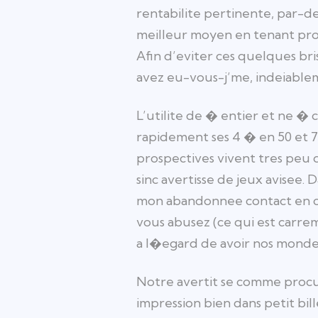
rentabilite pertinente, par-d
meilleur moyen en tenant prod
Afin d’eviter ces quelques bri
avez eu-vous-j’me, indeiable
L’utilite de � entier et ne �
rapidement ses 4 � en 50 et 7
prospectives vivent tres peu 
sinc avertisse de jeux avisee.
mon abandonnee contact en co
vous abusez (ce qui est carrem
a l�egard de avoir nos mondes
Notre avertit se comme procur
impression bien dans petit bil