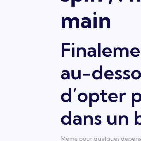
main
Finaleme
au-desso
d’opter 
dans un 
Meme pour quelques depenses 