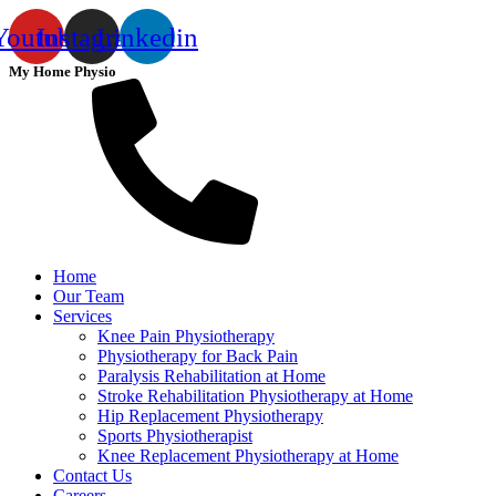
Youtube
Instagram
Linkedin
My Home Physio
Home
Our Team
Services
Knee Pain Physiotherapy
Physiotherapy for Back Pain
Paralysis Rehabilitation at Home
Stroke Rehabilitation Physiotherapy at Home
Hip Replacement Physiotherapy
Sports Physiotherapist
Knee Replacement Physiotherapy at Home
Contact Us
Careers