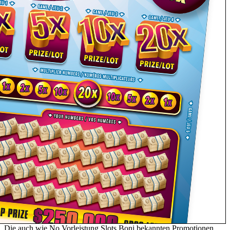
Die auch wie No Vorleistung Slots Boni bekannten Promotionen