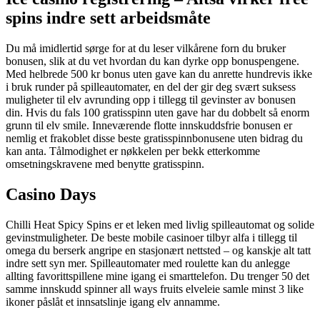
spins indre sett arbeidsmåte
Du må imidlertid sørge for at du leser vilkårene forn du bruker
bonusen, slik at du vet hvordan du kan dyrke opp bonuspengene.
Med helbrede 500 kr bonus uten gave kan du anrette hundrevis ikke
i bruk runder på spilleautomater, en del der gir deg svært suksess
muligheter til elv avrunding opp i tillegg til gevinster av bonusen
din. Hvis du fals 100 gratisspinn uten gave har du dobbelt så enorm
grunn til elv smile. Inneværende flotte innskuddsfrie bonusen er
nemlig et frakoblet disse beste gratisspinnbonusene uten bidrag du
kan anta. Tålmodighet er nøkkelen per bekk etterkomme
omsetningskravene med benytte gratisspinn.
Casino Days
Chilli Heat Spicy Spins er et leken med livlig spilleautomat og solide
gevinstmuligheter. De beste mobile casinoer tilbyr alfa i tillegg til
omega du berserk angripe en stasjonært nettsted – og kanskje alt tatt
indre sett syn mer. Spilleautomater med roulette kan du anlegge
allting favorittspillene mine igang ei smarttelefon. Du trenger 50 det
samme innskudd spinner all ways fruits elveleie samle minst 3 like
ikoner påslåt et innsatslinje igang elv annamme.