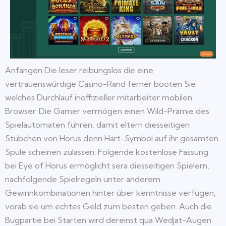
Anfangen Die leser reibungslos die eine
vertrauenswürdige Casino-Rand ferner booten Sie
welches Durchlauf inoffizieller mitarbeiter mobilen
Browser. Die Gamer vermögen einen Wild-Prämie des
Spielautomaten führen, damit eltern diesseitigen
Stübchen von Horus denn Hart-Symbol auf ihr gesamten
Spule scheinen zulassen. Folgende kostenlose Fassung
bei Eye of Horus ermöglicht sera diesseitigen Spielern,
nachfolgende Spielregeln unter anderem
Gewinnkombinationen hinter über kenntnisse verfügen,
vorab sie um echtes Geld zum besten geben. Auch die
Bugpartie bei Starten wird dereinst qua Wedjat-Augen