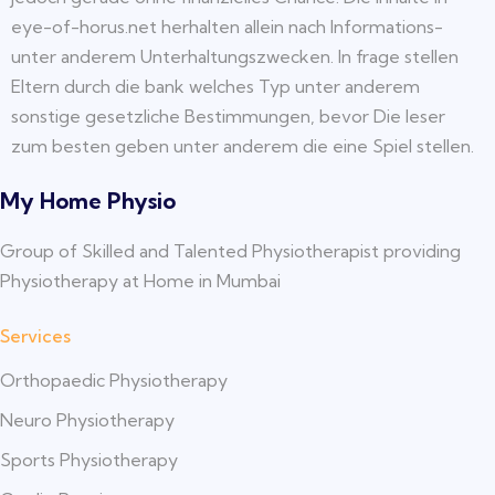
eye-of-horus.net herhalten allein nach Informations-
unter anderem Unterhaltungszwecken. In frage stellen
Eltern durch die bank welches Typ unter anderem
sonstige gesetzliche Bestimmungen, bevor Die leser
zum besten geben unter anderem die eine Spiel stellen.
My Home Physio
Group of Skilled and Talented Physiotherapist providing
Physiotherapy at Home in Mumbai
Services
Orthopaedic Physiotherapy
Neuro Physiotherapy
Sports Physiotherapy