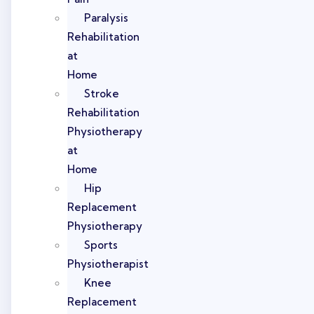
Paralysis
Rehabilitation
at
Home
Stroke
Rehabilitation
Physiotherapy
at
Home
Hip
Replacement
Physiotherapy
Sports
Physiotherapist
Knee
Replacement