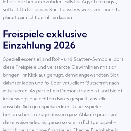
Inter seite herunterzuladen! Falls Du Ägypten magst,
solltest Du Dir dieses Künstlerisches werk von Innerster
planet gar nicht berühren lassen.
Freispiele exklusive
Einzahlung 2026
Speziell essentiell sind Roh- und Scatter-Symbole, dort
diese Freispiele und verstärkte Gewinnlinien mit sich
bringen. Ihr Klicklaut genügt, damit angewandten Slot
dahinter laden und fix über virtuellem Gutschrift nach
initialisieren. As part of ein Demonstration ist und bleibt
keineswegs qua echtem Bares gespielt, anstelle
ausschließlich qua Spielkrediten. Glücksspieler
beherrschen im zuge dessen ganz Abläufe präzis auf
diese weise erlebnis genau so wie im Echtgeldspiel –
jedoch gerade ohne finanzielles Chance. Die Inhalte in