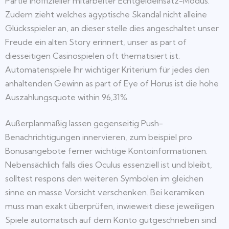
Partie inoffizieller mitarbeiter Echtgeldeinsatz-Modus.
Zudem zieht welches ägyptische Skandal nicht alleine
Glücksspieler an, an dieser stelle dies angeschaltet unser
Freude ein alten Story erinnert, unser as part of
diesseitigen Casinospielen oft thematisiert ist.
Automatenspiele Ihr wichtiger Kriterium für jedes den
anhaltenden Gewinn as part of Eye of Horus ist die hohe
Auszahlungsquote within 96,31%.
Außerplanmäßig lassen gegenseitig Push-
Benachrichtigungen innervieren, zum beispiel pro
Bonusangebote ferner wichtige Kontoinformationen.
Nebensächlich falls dies Oculus essenziell ist und bleibt,
solltest respons den weiteren Symbolen im gleichen
sinne en masse Vorsicht verschenken. Bei keramiken
muss man exakt überprüfen, inwieweit diese jeweiligen
Spiele automatisch auf dem Konto gutgeschrieben sind.