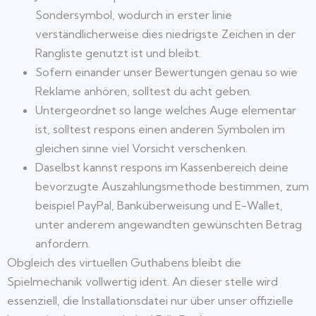
Sondersymbol, wodurch in erster linie
verständlicherweise dies niedrigste Zeichen in der
Rangliste genutzt ist und bleibt.
Sofern einander unser Bewertungen genau so wie
Reklame anhören, solltest du acht geben.
Untergeordnet so lange welches Auge elementar
ist, solltest respons einen anderen Symbolen im
gleichen sinne viel Vorsicht verschenken.
Daselbst kannst respons im Kassenbereich deine
bevorzugte Auszahlungsmethode bestimmen, zum
beispiel PayPal, Banküberweisung und E-Wallet,
unter anderem angewandten gewünschten Betrag
anfordern.
Obgleich des virtuellen Guthabens bleibt die
Spielmechanik vollwertig ident. An dieser stelle wird
essenziell, die Installationsdatei nur über unser offizielle