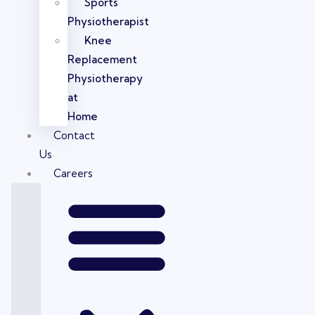
Sports
Physiotherapist
Knee
Replacement
Physiotherapy
at
Home
Contact
Us
Careers