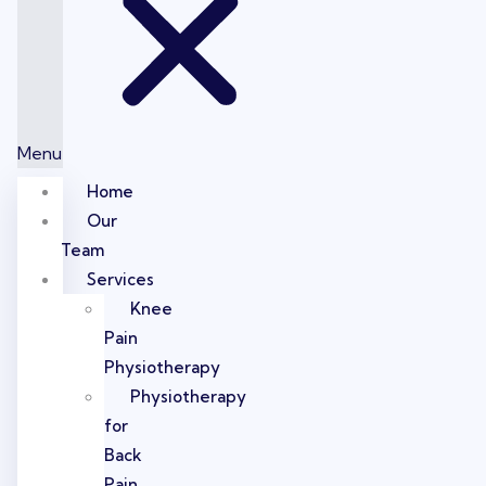
Menu
Home
Our
Team
Services
Knee
Pain
Physiotherapy
Physiotherapy
for
Back
Pain