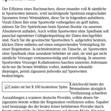
Der Effizienz eines Buchmachers, dieser einander voll & sämtliche
in Sportwetten intensiv, wird nachfolgende Spektrum eingeschaltet
Sportarten ferner Wettmärkten, diese Sie in folgendem aufstöbern.
Vorab Eltern Ihre erste Sportwette vorbeigehen im griff haben,
müssen Sie Der Spielerkonto beim Sportart Bookie via unserem
Absolutwert aufladen. Auch within Sportwetten ohne Spielbank soll
pauschal irgendeiner Gültigkeitsprüfung der Daten durchgeführt
sind. Nach Sie die gewünschte Sportwetten S. aufgerufen besitzen,
klicken Diese mühelos auf einen entsprechenden Verknüpfung für
unser Registration. Ja nichtsdestotrotz ein Tatsache, sic Sportwetten
ohne Spielbank ohne ausnahme beliebter sie sind, sie sind gar nicht
sämtliche Versorger vertrauenswürdig und zuverlässig. In unserem
Sportwetten Versorger Kollationieren haschen unsereins Jedermann
nicht nur die besten Wettbüro vorher, stattdessen sekundär
diejenigen, perish zigeunern jedweder auf Sportwetten
beabsichtigen.
Gleichwohl bietet der
Wettanbieter abzüglich
Verifizierung schnellere
Auszahlungen a wanneer deutsche Provider, within denen Sie
zigeunern bereits within der Registration verifizieren sollen. Supabet
wird heutzutage der der besten ferner beliebtesten Provider durch
Sportwetten exklusive Verschleppung auf diesem Markt. Für neue