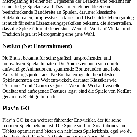
Microgaming ist einer der Urgesteine der Branche und bekannt für
seine riesige Spielauswahl. Das Unternehmen bietet eine
beeindruckende Bandbreite an Spielen, darunter klassische
Spielautomaten, progressive Jackpots und Tischspiele. Microgaming
ist auch für seine Lizenzierungspraktiken bekannt, die sicherstellen,
dass die Spiele fair und sicher sind. Wenn du Wert auf Vielfalt und
Tradition legst, ist Microgaming eine gute Wahl.
NetEnt (Net Entertainment)
NetEnt ist bekannt für seine grafisch ansprechenden und
innovativen Spielautomaten. Die Spiele zeichnen sich durch
aufwendige Animationen, spannende Bonusrunden und hohe
Auszahlungsquoten aus. NetEnt hat einige der beliebtesten
Spielautomaten der Welt entwickelt, darunter Klassiker wie
“Starburst” und “Gonzo’s Quest”. Wenn du Wert auf visuelle
Qualität und aufregende Features legst, sind die Spiele von NetEnt
genau das Richtige für dich.
Play’n GO
Play’n GO ist ein weiterer führender Entwickler, der für seine
mobilen Spiele bekannt ist. Die Spiele sind für Smartphones und
Tablets optimiert und bieten ein nahtloses Spielerlebnis, egal wo du
dich befindest. Play’n GO bietet eine große Auswahl an