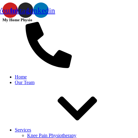
Youtube
Instagram
Linkedin
My Home Physio
Home
Our Team
Services
Knee Pain Physiotherapy