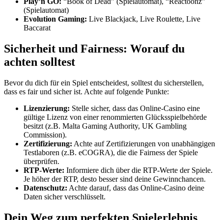
Play’n GO:
“Book of Dead” (Spielautomat), “Reactoonz”
(Spielautomat)
Evolution Gaming:
Live Blackjack, Live Roulette, Live
Baccarat
Sicherheit und Fairness: Worauf du
achten solltest
Bevor du dich für ein Spiel entscheidest, solltest du sicherstellen,
dass es fair und sicher ist. Achte auf folgende Punkte:
Lizenzierung:
Stelle sicher, dass das Online-Casino eine
gültige Lizenz von einer renommierten Glücksspielbehörde
besitzt (z.B. Malta Gaming Authority, UK Gambling
Commission).
Zertifizierung:
Achte auf Zertifizierungen von unabhängigen
Testlaboren (z.B. eCOGRA), die die Fairness der Spiele
überprüfen.
RTP-Werte:
Informiere dich über die RTP-Werte der Spiele.
Je höher der RTP, desto besser sind deine Gewinnchancen.
Datenschutz:
Achte darauf, dass das Online-Casino deine
Daten sicher verschlüsselt.
Dein Weg zum perfekten Spielerlebnis