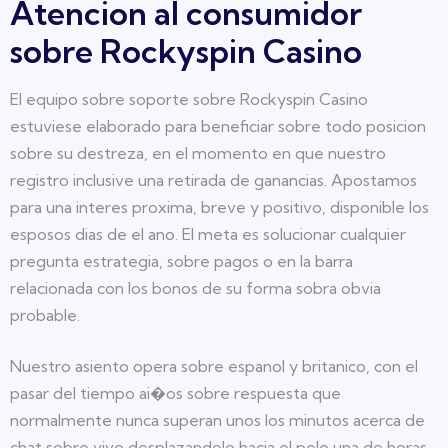
Atencion al consumidor
sobre Rockyspin Casino
El equipo sobre soporte sobre Rockyspin Casino
estuviese elaborado para beneficiar sobre todo posicion
sobre su destreza, en el momento en que nuestro
registro inclusive una retirada de ganancias. Apostamos
para una interes proxima, breve y positivo, disponible los
esposos dias de el ano. El meta es solucionar cualquier
pregunta estrategia, sobre pagos o en la barra
relacionada con los bonos de su forma sobra obvia
probable.
Nuestro asiento opera sobre espanol y britanico, con el
pasar del tiempo ai�os sobre respuesta que
normalmente nunca superan unos los minutos acerca de
chat sobre vivo desplazandolo hacia el pelo una de horas