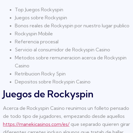
Top Juegos Rockyspin
Juegos sobre Rockyspin
Bonos reales de Rockyspin por nuestro lugar publico
Rockyspin Mobile
Referencia procesal
Servicio al consumidor de Rockyspin Casino
Metodos sobre remuneracion acerca de Rockyspin
Casino
Retribucion Rocky Spin
Depositos sobre Rockyspin Casino
Juegos de Rockyspin
Acerca de Rockyspin Casino reunimos un folleto pensado
de todo tipo de jugadores, empezando desde aquellos
https://manekicasinos.com/es/
que separado quieren girar
diferentes carretes incluso algunos que tratab de hallar