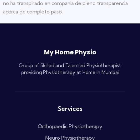
no ha transpirado en compania de pleno transparencia
acerca de completo paso.
My Home Physio
Group of Skilled and Talented Physiotherapist
providing Physiotherapy at Home in Mumbai
Services
Orthopaedic Physiotherapy
Neuro Physiotherapy