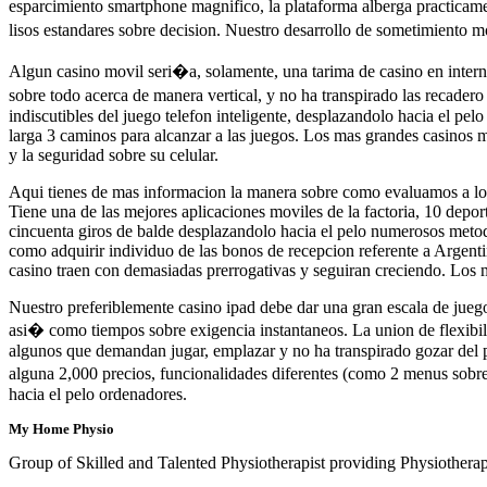
esparcimiento smartphone magnifico, la plataforma alberga practicame
lisos estandares sobre decision. Nuestro desarrollo de sometimiento 
Algun casino movil seri�a, solamente, una tarima de casino en interne
sobre todo acerca de manera vertical, y no ha transpirado las recader
indiscutibles del juego telefon inteligente, desplazandolo hacia el p
larga 3 caminos para alcanzar a las juegos. Los mas grandes casinos m
y la seguridad sobre su celular.
Aqui tienes de mas informacion la manera sobre como evaluamos a los
Tiene una de las mejores aplicaciones moviles de la factoria, 10 depo
cincuenta giros de balde desplazandolo hacia el pelo numerosos metodo
como adquirir individuo de las bonos de recepcion referente a Argent
casino traen con demasiadas prerrogativas y seguiran creciendo. Los m
Nuestro preferiblemente casino ipad debe dar una gran escala de jueg
asi� como tiempos sobre exigencia instantaneos. La union de flexibil
algunos que demandan jugar, emplazar y no ha transpirado gozar del 
alguna 2,000 precios, funcionalidades diferentes (como 2 menus sobre
hacia el pelo ordenadores.
My Home Physio
Group of Skilled and Talented Physiotherapist providing Physiothe