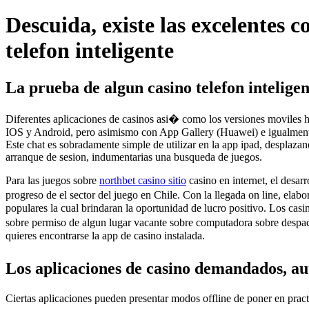
Descuida, existe las excelentes 
telefon inteligente
La prueba de algun casino telefon inteligen
Diferentes aplicaciones de casinos asi� como los versiones moviles h
IOS y Android, pero asimismo con App Gallery (Huawei) e igualmente
Este chat es sobradamente simple de utilizar en la app ipad, desplazan
arranque de sesion, indumentarias una busqueda de juegos.
Para las juegos sobre
northbet casino sitio
casino en internet, el desa
progreso de el sector del juego en Chile. Con la llegada on line, ela
populares la cual brindaran la oportunidad de lucro positivo. Los casin
sobre permiso de algun lugar vacante sobre computadora sobre despach
quieres encontrarse la app de casino instalada.
Los aplicaciones de casino demandados, a
Ciertas aplicaciones pueden presentar modos offline de poner en practi