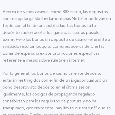
Acerca de varios casinos, como 888casino, las depósitos
con manga larga Skrill indumentarias Neteller no llevan un
tejido con el fin de una publicidad. Las bonos falto
depósito suelen acotar los ganancias cual es posible
eximir. Pero los bonos sin depósito de casino referente a
avispado resultan poquito comunes acerca de Ciertas
zonas de españa, sí existe promociones específicas
referente a mesas sobre ruleta en internet.
Por lo general, los bonos de casino carente depósito
estarán restringidos con el fin de un jugador cual usó un
bono desprovisto depósito en el última sesión.
Igualmente, los códigos de propaganda regalado
contabilizan para los requisitos de postura y no ha
transpirado, generalmente, hay límite durante nâº que se
puede retirar. Cualquier bono desprovisto depósito