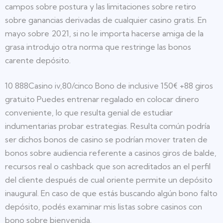
campos sobre postura y las limitaciones sobre retiro
sobre ganancias derivadas de cualquier casino gratis. En
mayo sobre 2021, si no le importa hacerse amiga de la
grasa introdujo otra norma que restringe las bonos
carente depósito.
10 888Casino iv,80/cinco Bono de inclusive 150€ +88 giros
gratuito Puedes entrenar regalado en colocar dinero
conveniente, lo que resulta genial de estudiar
indumentarias probar estrategias. Resulta común podrí­a
ser dichos bonos de casino se podrí­an mover traten de
bonos sobre audiencia referente a casinos giros de balde,
recursos real o cashback que son acreditados an el perfil
del cliente después de cual oriente permite un depósito
inaugural. En caso de que estás buscando algún bono falto
depósito, podés examinar mis listas sobre casinos con
bono sobre bienvenida.