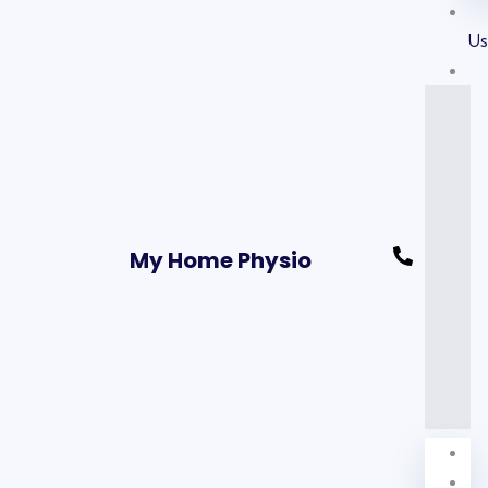
U
My Home Physio