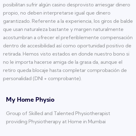
posibilitan sufrir algún casino desprovisto arriesgar dinero
propio, no deben interpretarse igual que dinero
garantizado. Referente a la experiencia, los giros de balde
que usan naturaleza bastante y margen naturalmente
acostumbran a ofrecer el preferiblemente compensación
dentro de accesibilidad así­ como oportunidad positivo de
retirada. Hemos visto estados en donde nuestro bono si
no le importa hacerse amiga de la grasa da, aunque el
retiro queda blocaje hasta completar comprobación de
personalidad (DNI + comprobante).
My Home Physio
Group of Skilled and Talented Physiotherapist
providing Physiotherapy at Home in Mumbai