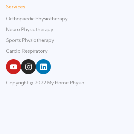
Services
Orthopaedic Physiotherapy
Neuro Physiotherapy
Sports Physiotherapy
Cardio Respiratory
Copyright © 2022 My Home Physio