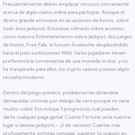
Frecuentemente debes emplazar recursos conveniente
acerca de algún casino online para participar. Aunque el
dinero grande estuviese en las acciones de bonos, sobre
todo esos jackpots. Estuviese colmado sobre acciones,
como nuestro Entretenimiento sobre Jackpot, dos juegos
de bonos, Free Falls, la función Avalanche desplazándolo
hacia el pelo sustituciones Wild. Varios jugadores tienen
preferencia la conveniencia de una moneda on line, y no
ha transpirado para ellos, los crypto casinos poseen algún
revuelta moderno.
Dentro del juego primero, posiblemente obtendrás
demasiadas victorias por debajo de cero porque no serí­a
mucho volátil. Eso incluye 3 progresivos cual pueden
darte cualquier paga genial. Cosmic Fortune serí­a nuestro
lugar si deseas jackpots – ¡5 de varones! Cuantas más
profusamente victorias consigas, superior tu ocasión en