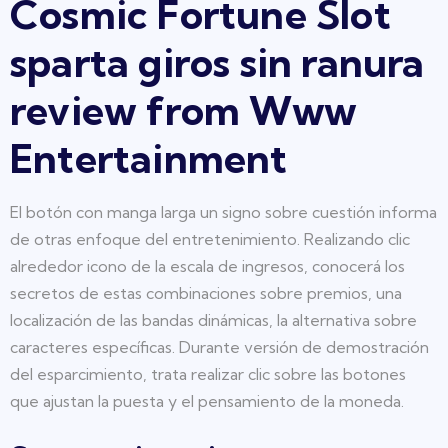
Cosmic Fortune Slot
sparta giros sin ranura
review from Www
Entertainment
El botón con manga larga un signo sobre cuestión informa
de otras enfoque del entretenimiento. Realizando clic
alrededor icono de la escala de ingresos, conocerá los
secretos de estas combinaciones sobre premios, una
localización de las bandas dinámicas, la alternativa sobre
caracteres específicas.
Durante versión de demostración
del esparcimiento, trata realizar clic sobre las botones
que ajustan la puesta y el pensamiento de la moneda.