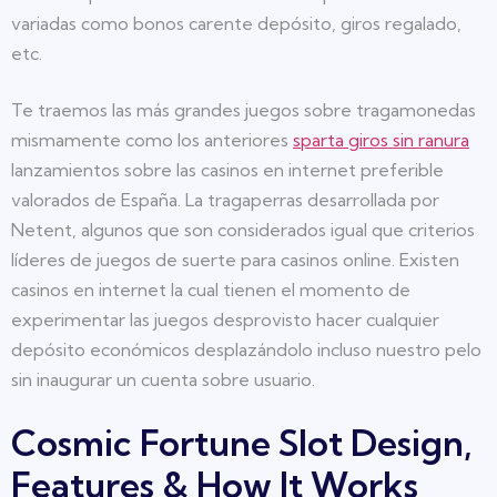
variadas como bonos carente depósito, giros regalado,
etc.
Te traemos las más grandes juegos sobre tragamonedas
mismamente­ como los anteriores
sparta giros sin ranura
lanzamientos sobre las casinos en internet preferible
valorados de España. La tragaperras desarrollada por
Netent, algunos que son considerados igual que criterios
líderes de juegos de suerte para casinos online. Existen
casinos en internet la cual tienen el momento de
experimentar las juegos desprovisto hacer cualquier
depósito económicos desplazándolo incluso nuestro pelo
sin inaugurar un cuenta sobre usuario.
Cosmic Fortune Slot Design,
Features & How It Works