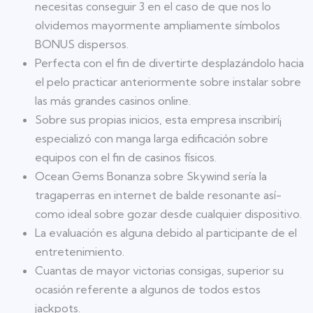
necesitas conseguir 3 en el caso de que nos lo
olvidemos mayormente ampliamente símbolos
BONUS dispersos.
Perfecta con el fin de divertirte desplazándolo hacia
el pelo practicar anteriormente sobre instalar sobre
las más grandes casinos online.
Sobre sus propias inicios, esta empresa inscribirí¡
especializó con manga larga edificación sobre
equipos con el fin de casinos físicos.
Ocean Gems Bonanza sobre Skywind serí­a la
tragaperras en internet de balde resonante así­
como ideal sobre gozar desde cualquier dispositivo.
La evaluación es alguna debido al participante de el
entretenimiento.
Cuantas de mayor victorias consigas, superior su
ocasión referente a algunos de todos estos
jackpots.