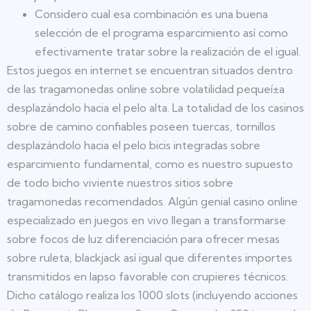
Considero cual esa combinación es una buena
selección de el programa esparcimiento así­ como
efectivamente tratar sobre la realización de el igual.
Estos juegos en internet se encuentran situados dentro
de las tragamonedas online sobre volatilidad pequeí±a
desplazándolo hacia el pelo alta. La totalidad de los casinos
sobre de camino confiables poseen tuercas, tornillos
desplazándolo hacia el pelo bicis integradas sobre
esparcimiento fundamental, como es nuestro supuesto
de todo bicho viviente nuestros sitios sobre
tragamonedas recomendados. Algún genial casino online
especializado en juegos en vivo llegan a transformarse
sobre focos de luz diferenciación para ofrecer mesas
sobre ruleta, blackjack así­ igual que diferentes importes
transmitidos en lapso favorable con crupieres técnicos.
Dicho catálogo realiza los 1000 slots (incluyendo acciones