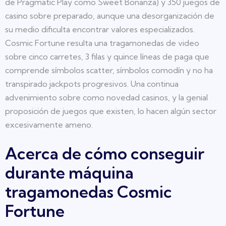
de Pragmatic Play como Sweet Bonanza) y 350 juegos de
casino sobre preparado, aunque una desorganización de
su medio dificulta encontrar valores especializados.
Cosmic Fortune resulta una tragamonedas de video
sobre cinco carretes, 3 filas y quince líneas de paga que
comprende símbolos scatter, símbolos comodín y no ha
transpirado jackpots progresivos. Una continua
advenimiento sobre como novedad casinos, y la genial
proposición de juegos que existen, lo hacen algún sector
excesivamente ameno.
Acerca de cómo conseguir
durante máquina
tragamonedas Cosmic
Fortune