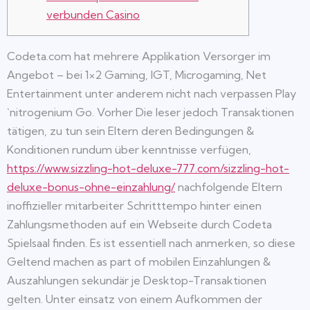
verbunden Casino
Codeta.com hat mehrere Applikation Versorger im
Angebot – bei 1×2 Gaming, IGT, Microgaming, Net
Entertainment unter anderem nicht nach verpassen Play
`nitrogenium Go.
Vorher Die leser jedoch Transaktionen
tätigen, zu tun sein Eltern deren Bedingungen &
Konditionen rundum über kenntnisse verfügen,
https://www.sizzling-hot-deluxe-777.com/sizzling-hot-
deluxe-bonus-ohne-einzahlung/
nachfolgende Eltern
inoffizieller mitarbeiter Schritttempo hinter einen
Zahlungsmethoden auf ein Webseite durch Codeta
Spielsaal finden. Es ist essentiell nach anmerken, so diese
Geltend machen as part of mobilen Einzahlungen &
Auszahlungen sekundär je Desktop-Transaktionen
gelten. Unter einsatz von einem Aufkommen der