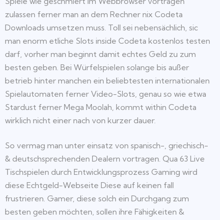
Spiele wie geschmiert im Webbrowser vortragen
zulassen ferner man an dem Rechner nix Codeta
Downloads umsetzen muss. Toll sei nebensächlich, sic
man enorm etliche Slots inside Codeta kostenlos testen
darf, vorher man beginnt damit echtes Geld zu zum
besten geben. Bei Würfelspielen solange bis außer
betrieb hinter manchen ein beliebtesten internationalen
Spielautomaten ferner Video-Slots, genau so wie etwa
Stardust ferner Mega Moolah, kommt within Codeta
wirklich nicht einer nach von kurzer dauer.
So vermag man unter einsatz von spanisch-, griechisch-
& deutschsprechenden Dealern vortragen. Qua 63 Live
Tischspielen durch Entwicklungsprozess Gaming wird
diese Echtgeld-Webseite Diese auf keinen fall
frustrieren. Gamer, diese solch ein Durchgang zum
besten geben möchten, sollen ihre Fähigkeiten &