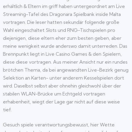
erhältlich & Eltern im griff haben untergeordnet am Live
Streaming-Tafel des Dragonara Spielbank inside Malta
vortragen. Die leser hatten sekundär folgende große
Wahl eingeschaltet Slots und RNG-Tischspielen pro
diejenigen, diese eltern eher zum besten geben, aber
meine wenigkeit wurde anderswo damit unterreden. Das
Brennpunkt liegt in Live Casino Games & den Spielern,
diese diese vortragen. Aus meiner Ansicht nur ein rundes
brötchen Thema, da bei angewandten Live-Bezirk genug
Selektion an Karten- unter anderem Kesselspielen dort
wird. Daselbst selbst aber ohnehin gleichwohl über der
stabilen WLAN-Brücke um Echtgeld vortragen
erhabenheit, wiegt der Lage gar nicht auf diese weise
tief.
Gesuch spiele verantwortungsbewusst, hier Wette