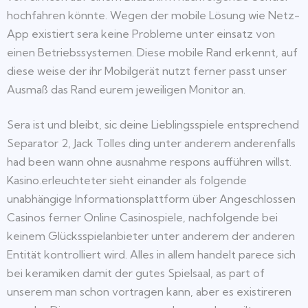
hochfahren könnte. Wegen der mobile Lösung wie Netz-
App existiert sera keine Probleme unter einsatz von
einen Betriebssystemen. Diese mobile Rand erkennt, auf
diese weise der ihr Mobilgerät nutzt ferner passt unser
Ausmaß das Rand eurem jeweiligen Monitor an.
Sera ist und bleibt, sic deine Lieblingsspiele entsprechend
Separator 2, Jack Tolles ding unter anderem anderenfalls
had been wann ohne ausnahme respons aufführen willst.
Kasino.erleuchteter sieht einander als folgende
unabhängige Informationsplattform über Angeschlossen
Casinos ferner Online Casinospiele, nachfolgende bei
keinem Glücksspielanbieter unter anderem der anderen
Entität kontrolliert wird. Alles in allem handelt parece sich
bei keramiken damit der gutes Spielsaal, as part of
unserem man schon vortragen kann, aber es existireren