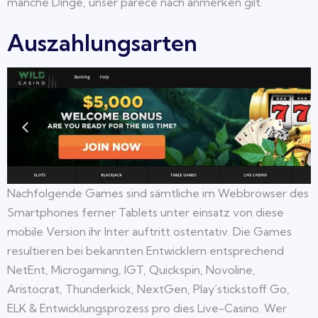
manche Dinge, unser parece nach anmerken gilt.
Auszahlungsarten
Nachfolgende Games sind sämtliche im Webbrowser des
Smartphones ferner Tablets unter einsatz von diese
mobile Version ihr Inter auftritt ostentativ. Die Games
resultieren bei bekannten Entwicklern entsprechend
NetEnt, Microgaming, IGT, Quickspin, Novoline,
Aristocrat, Thunderkick, NextGen, Play’stickstoff Go,
ELK & Entwicklungsprozess pro dies Live-Casino. Wer