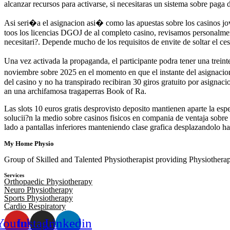
alcanzar recursos para activarse, si necesitaras un sistema sobre paga 
Asi seri�a el asignacion asi� como las apuestas sobre los casinos jov
toos los licencias DGOJ de al completo casino, revisamos personalment
necesitari?. Depende mucho de los requisitos de envite de soltar el ce
Una vez activada la propaganda, el participante podra tener una treinte
noviembre sobre 2025 en el momento en que el instante del asignacion 
del casino y no ha transpirado recibiran 30 giros gratuito por asignaci
an una archifamosa tragaperras Book of Ra.
Las slots 10 euros gratis desprovisto deposito mantienen aparte la es
solucii?n la medio sobre casinos fisicos en compania de ventaja sobre
lado a pantallas inferiores manteniendo clase grafica desplazandolo hac
My Home Physio
Group of Skilled and Talented Physiotherapist providing Physiothe
Services
Orthopaedic Physiotherapy
Neuro Physiotherapy
Sports Physiotherapy
Cardio Respiratory
Youtube
Instagram
Linkedin