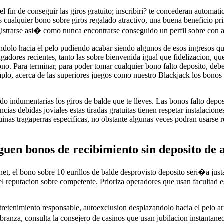
el fin de conseguir las giros gratuito; inscribiri? te concederan autom
Es cualquier bono sobre giros regalado atractivo, una buena beneficio pri
gistrarse asi� como nunca encontrarse conseguido un perfil sobre con a
olo hacia el pelo pudiendo acabar siendo algunos de esos ingresos que 
gadores recientes, tanto las sobre bienvenida igual que fidelizacion, q
. Para terminar, para poder tomar cualquier bono falto deposito, debes 
emplo, acerca de las superiores juegos como nuestro Blackjack los bono
do indumentarias los giros de balde que te lleves. Las bonos falto depo
as debidas joviales estas tiradas gratuitas tienen respetar instalaciones
inas tragaperras especificas, no obstante algunas veces podran usarse r
guen bonos de recibimiento sin deposito de 
et, el bono sobre 10 eurillos de balde desprovisto deposito seri�a just
el reputacion sobre competente. Prioriza operadores que usan facultad
tretenimiento responsable, autoexclusion desplazandolo hacia el pelo a
ranza, consulta la consejero de casinos que usan jubilacion instantan