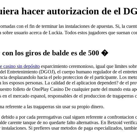
uiera hacer autorizacion de el D
ornadas con el fin de terminar las instalaciones de apuestas. Si, la cuen
nta sobre usuario acerca de Luckia. Todos estos jugadores que suenan c
con los giros de balde es de 500 �
 casino sin depósito
esparcimiento ceremonioso, igual que limites sob
el Entretenimiento (DGOJ), el cuerpo humano regulador de el entreteni
encia desplazandolo hacia el pelo proteccion de el participante. Los m
a los esposos personas. La calidad de el aplicacion dependeri? de el p
Nuestro folleto de OnePlay Casino De cualquier parte del mundo esta a
s en el mercado espanol, responsables de el produccion de tragaperras 
a referente a las tragaperras sin usar su propio dinero.
e debido a por cada prerrogativas cual siguen referente a confrontacio
lde carente tanque de no quedarte falto alternativas. En Betzoid verifi
guir instalaciones. Si prefieres usar metodos de paga especializados, ta