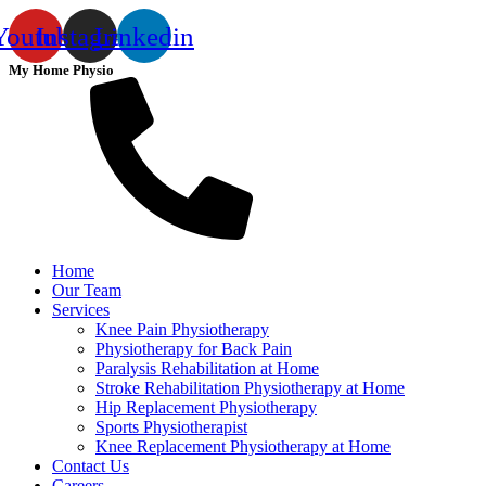
Youtube
Instagram
Linkedin
My Home Physio
Home
Our Team
Services
Knee Pain Physiotherapy
Physiotherapy for Back Pain
Paralysis Rehabilitation at Home
Stroke Rehabilitation Physiotherapy at Home
Hip Replacement Physiotherapy
Sports Physiotherapist
Knee Replacement Physiotherapy at Home
Contact Us
Careers