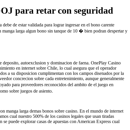
GOJ para retar con seguridad
ta debe de estar validada para lograr ingresar en el bono carente
on manga larga algun bono sin tanque de 10 � bien podran despertar y
re deposito, autoexclusion y dominacion de faena. OnePlay Casino
miento en internet sobre Chile, lo cual asegura que el operador
etodos a su disposicion cumplimentan con los campos disenados por la
roveedor concrecion sobre cada entretenimiento, aunque generalmente
poyado para proveedores reconocidos del ambito de el juego en
como sobre juegos de asiento.
n con manga larga demas bonos sobre casino. En el mundo de internet
camos cual nuestro 500% de los casinos legales que usan tiradas
mbien se puede explorar casas de apuestas con American Express cual