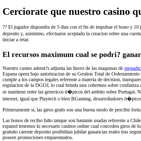
Cerciorate que nuestro casino q
?? El jugador dispondra de 5 dias con el fin de impulsar el bono y 10 j
deposito y, asimismo, efectuarse aceptado la creacion sobre una cue
iniciar a retar.
El recursos maximum cual se podri? ganar 
Nuestro casino ademi?s adjunta las llaves de las maquinas de
megadice
Espana opera bajo autorizacion de su Gestion Total de Ordenamiento d
cumple a los campos legales referente a materia de decision, transpar
regulacion de la DGOJ, lo cual brinda una cobertura sobre confianza 
se mantiene entre las genericos ti�picos del ambito sobre Portugal. 
internet, igual que Playtech o bien BGaming, desarrolladores ti�pico
Primeramente si, las giros gratis son una buena modo de percibir fortun
Las bonos de recibo falto tanque son bastante usadas referente a Chil
espanol tenemos lo necesario casinos online cual conceden giros de ba
gratuito carente deposito posibilitan jubilar ganancias reales tras se
poseen promociones emparentados.