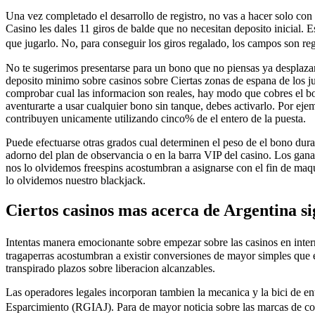
Una vez completado el desarrollo de registro, no vas a hacer solo con 
Casino les dales 11 giros de balde que no necesitan deposito inicial. 
que jugarlo. No, para conseguir los giros regalado, los campos son re
No te sugerimos presentarse para un bono que no piensas ya desplazand
deposito minimo sobre casinos sobre Ciertas zonas de espana de los ju
comprobar cual las informacion son reales, hay modo que cobres el bono
aventurarte a usar cualquier bono sin tanque, debes activarlo. Por ej
contribuyen unicamente utilizando cinco% de el entero de la puesta.
Puede efectuarse otras grados cual determinen el peso de el bono dura
adorno del plan de observancia o en la barra VIP del casino. Los gananci
nos lo olvidemos freespins acostumbran a asignarse con el fin de maqu
lo olvidemos nuestro blackjack.
Ciertos casinos mas acerca de Argentina si
Intentas manera emocionante sobre empezar sobre las casinos en intern
tragaperras acostumbran a existir conversiones de mayor simples que 
transpirado plazos sobre liberacion alcanzables.
Las operadores legales incorporan tambien la mecanica y la bici de en
Esparcimiento (RGIAJ). Para de mayor noticia sobre las marcas de cob