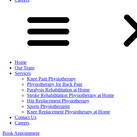
Home
Our Team
Services
Knee Pain Physiotherapy
Physiotherapy for Back Pain
Paralysis Rehabilitation at Home
Stroke Rehabilitation Physiotherapy at Home
Hip Replacement Physiotherapy
Sports Physiotherapist
Knee Replacement Physiotherapy at Home
Contact Us
Careers
Book Appointment