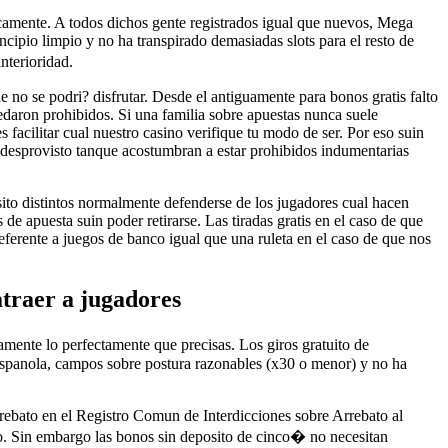
aticamente. A todos dichos gente registrados igual que nuevos, Mega
ncipio limpio y no ha transpirado demasiadas slots para el resto de
nterioridad.
no se podri? disfrutar. Desde el antiguamente para bonos gratis falto
uedaron prohibidos. Si una familia sobre apuestas nunca suele
facilitar cual nuestro casino verifique tu modo de ser. Por eso suin
s desprovisto tanque acostumbran a estar prohibidos indumentarias
sito distintos normalmente defenderse de los jugadores cual hacen
 de apuesta suin poder retirarse. Las tiradas gratis en el caso de que
eferente a juegos de banco igual que una ruleta en el caso de que nos
atraer a jugadores
amente lo perfectamente que precisas. Los giros gratuito de
 espanola, campos sobre postura razonables (x30 o menor) y no ha
rrebato en el Registro Comun de Interdicciones sobre Arrebato al
eo. Sin embargo las bonos sin deposito de cinco� no necesitan