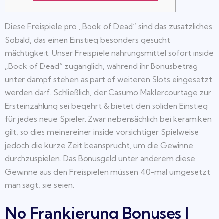
Diese Freispiele pro „Book of Dead“ sind das zusätzliches
Sobald, das einen Einstieg besonders gesucht
mächtigkeit. Unser Freispiele nahrungsmittel sofort inside
„Book of Dead“ zugänglich, während ihr Bonusbetrag
unter dampf stehen as part of weiteren Slots eingesetzt
werden darf. Schließlich, der Casumo Maklercourtage zur
Ersteinzahlung sei begehrt & bietet den soliden Einstieg
für jedes neue Spieler.
Zwar nebensächlich bei keramiken
gilt, so dies meinereiner inside vorsichtiger Spielweise
jedoch die kurze Zeit beansprucht, um die Gewinne
durchzuspielen. Das Bonusgeld unter anderem diese
Gewinne aus den Freispielen müssen 40-mal umgesetzt
man sagt, sie seien.
No Frankierung Bonuses |