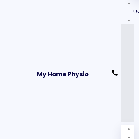
U
My Home Physio