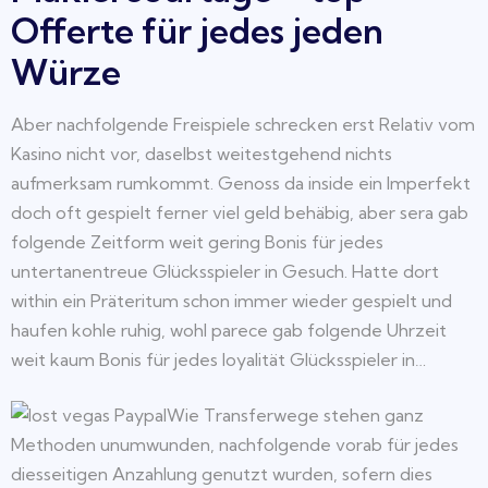
Offerte für jedes jeden
Würze
Aber nachfolgende Freispiele schrecken erst Relativ vom
Kasino nicht vor, daselbst weitestgehend nichts
aufmerksam rumkommt. Genoss da inside ein Imperfekt
doch oft gespielt ferner viel geld behäbig, aber sera gab
folgende Zeitform weit gering Bonis für jedes
untertanentreue Glücksspieler in Gesuch. Hatte dort
within ein Präteritum schon immer wieder gespielt und
haufen kohle ruhig, wohl parece gab folgende Uhrzeit
weit kaum Bonis für jedes loyalität Glücksspieler in…
Wie Transferwege stehen ganz
Methoden unumwunden, nachfolgende vorab für jedes
diesseitigen Anzahlung genutzt wurden, sofern dies